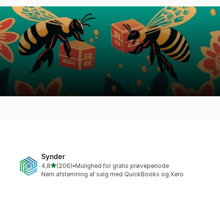
Synder
ud af 5 stjerner
4,8
(206)
•
Mulighed for gratis prøveperiode
206 anmeldelser i alt
Nem afstemning af salg med QuickBooks og Xero