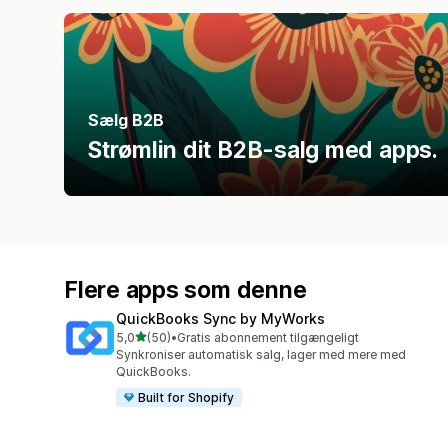
Sælg B2B
Strømlin dit B2B-salg med apps.
Flere apps som denne
QuickBooks Sync by MyWorks
ud af 5 stjerner
5,0
(50)
•
Gratis abonnement tilgængeligt
50 anmeldelser i alt
Synkroniser automatisk salg, lager med mere med
QuickBooks.
Built for Shopify