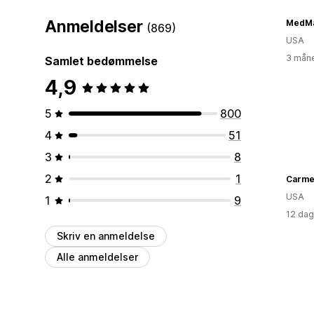
Anmeldelser
MedMa
(869)
USA
3 måne
Samlet bedømmelse
4,9
5
800
4
51
3
8
2
1
USA
1
9
12 dag
Skriv en anmeldelse
Alle anmeldelser