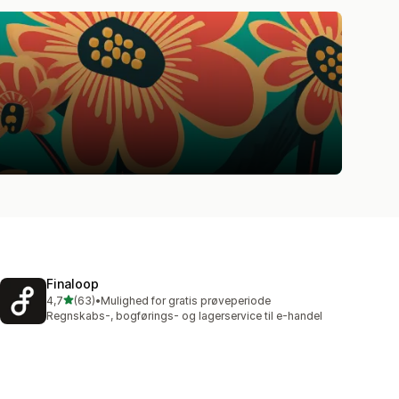
Finaloop
ud af 5 stjerner
4,7
(63)
•
Mulighed for gratis prøveperiode
63 anmeldelser i alt
Regnskabs-, bogførings- og lagerservice til e-handel