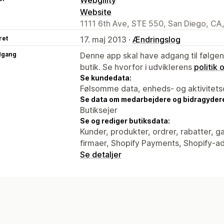
Website
1111 6th Ave, STE 550, San Diego, CA
ret
17. maj 2013 ·
Ændringslog
dgang
Denne app skal have adgang til følgend
butik. Se hvorfor i udviklerens
politik
Se kundedata:
Følsomme data, enheds- og aktivitets
Se data om medarbejdere og bidragyder
Butiksejer
Se og rediger butiksdata:
Kunder, produkter, ordrer, rabatter, g
firmaer, Shopify Payments, Shopify-ad
Se detaljer