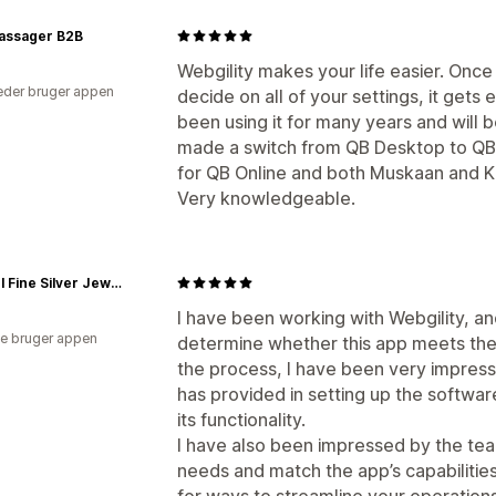
ssager B2B
Webgility makes your life easier. Onc
der bruger appen
decide on all of your settings, it gets
been using it for many years and will b
made a switch from QB Desktop to QB 
for QB Online and both Muskaan and Kr
Very knowledgeable.
Carmel Fine Silver Jewelry
I have been working with Webgility, and
e bruger appen
determine whether this app meets th
the process, I have been very impresse
has provided in setting up the softwa
its functionality.
I have also been impressed by the tea
needs and match the app’s capabilities
for ways to streamline your operations,