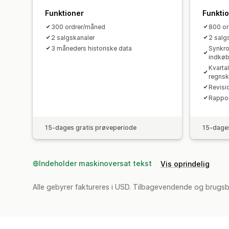
Funktioner
Funkti
300 ordrer/måned
800 o
2 salgskanaler
2 salg
3 måneders historiske data
Synkro
indkø
Kvarta
regnsk
Revisi
Rappor
15-dages gratis prøveperiode
15-dages
Indeholder maskinoversat tekst
Vis oprindelig
Alle gebyrer faktureres i USD. Tilbagevendende og brugs