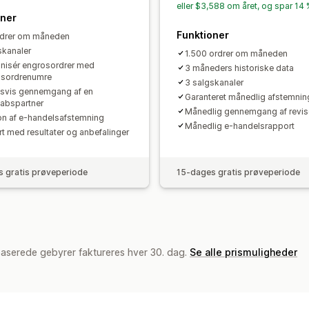
eller $3,588 om året, og spar 14
oner
Funktioner
rdrer om måneden
skanaler
1.500 ordrer om måneden
nisér engrosordrer med
3 måneders historiske data
bsordrenumre
3 salgskanaler
lsvis gennemgang af en
Garanteret månedlig afstemnin
abspartner
Månedlig gennemgang af revis
on af e-handelsafstemning
Månedlig e-handelsrapport
t med resultater og anbefalinger
 gratis prøveperiode
15-dages gratis prøveperiode
baserede gebyrer faktureres hver 30. dag.
Se alle prismuligheder