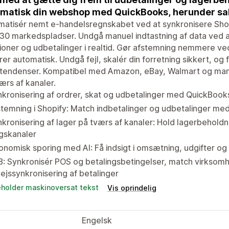
matisk din webshop med QuickBooks, herunder sal
matisér nemt e-handelsregnskabet ved at synkronisere Sho
30 markedspladser. Undgå manuel indtastning af data ved at
ioner og udbetalinger i realtid. Gør afstemning nemmere ve
er automatisk. Undgå fejl, skalér din forretning sikkert, og få
tendenser. Kompatibel med Amazon, eBay, Walmart og mange 
ærs af kanaler.
kronisering af ordrer, skat og udbetalinger med QuickBooks 
stemning i Shopify: Match indbetalinger og udbetalinger 
kronisering af lager på tværs af kanaler: Hold lagerbeholdn
gskanaler
nomisk sporing med AI: Få indsigt i omsætning, udgifter og r
: Synkronisér POS og betalingsbetingelser, match virksomh
ejssynkronisering af betalinger
eholder maskinoversat tekst
Vis oprindelig
Engelsk