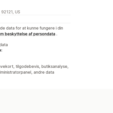
, 92121, US
e data for at kunne fungere i din
 om beskyttelse af persondata
.
data
e:
avekort, tilgodebevis, butiksanalyse,
ministratorpanel, andre data