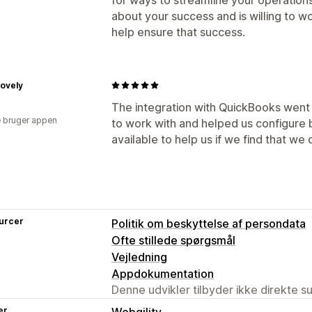
about your success and is willing to wo
help ensure that success.
Lovely
The integration with QuickBooks went
 bruger appen
to work with and helped us configure
available to help us if we find that we
urcer
Politik om beskyttelse af persondata
Ofte stillede spørgsmål
Vejledning
Appdokumentation
Denne udvikler tilbyder ikke direkte s
er
Webgility