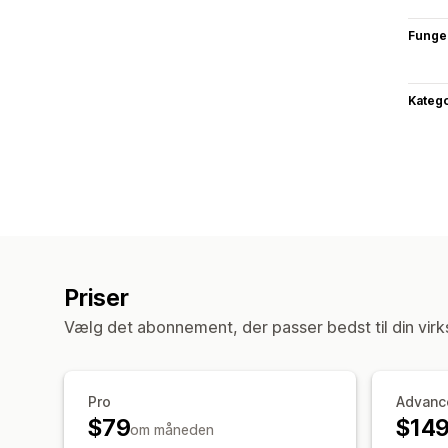
Funge
Katego
Priser
Vælg det abonnement, der passer bedst til din vir
Pro
Advanc
$79
$14
om måneden