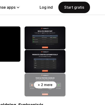
se apps
Log ind
Start gratis
+ 2 mere
holdning. Synkronisér