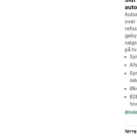
auto
Auto
over 
refus
gebyr
salgs
på tv
Syn
Af
Syn
sal
Øko
B2B
tov
Ind
Sprog