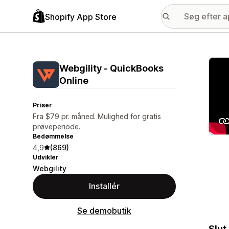
Shopify App Store
Galle
Webgility ‑ QuickBooks
Online
Priser
Fra $79 pr. måned. Mulighed for gratis
prøveperiode.
Bedømmelse
4,9
(869)
Udvikler
Webgility
Installér
Se demobutik
Slut