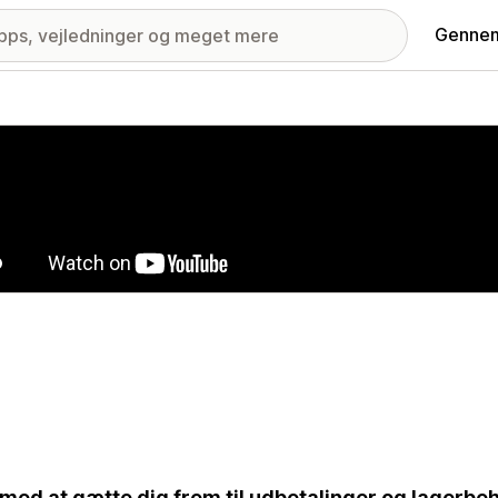
Gennem
ri med udvalgte billeder
 med at gætte dig frem til udbetalinger og lagerbe