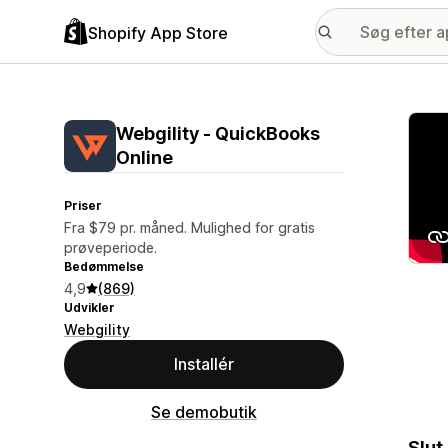
Shopify App Store
Galle
Webgility ‑ QuickBooks
Online
Priser
Fra $79 pr. måned. Mulighed for gratis
prøveperiode.
Bedømmelse
4,9
(869)
Udvikler
Webgility
Installér
Se demobutik
Slut