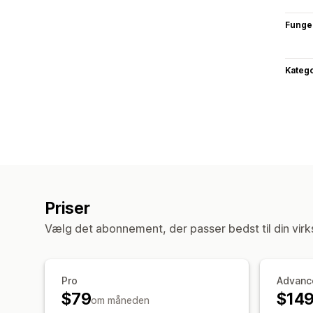
Funge
Katego
Priser
Vælg det abonnement, der passer bedst til din vir
Pro
Advanc
$79
$14
om måneden