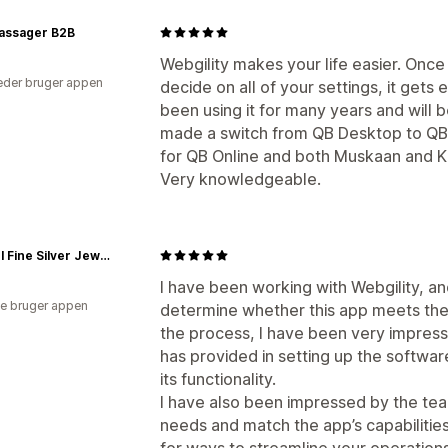
ssager B2B
Webgility makes your life easier. Onc
der bruger appen
decide on all of your settings, it gets
been using it for many years and will b
made a switch from QB Desktop to QB 
for QB Online and both Muskaan and Kr
Very knowledgeable.
Carmel Fine Silver Jewelry
I have been working with Webgility, and
e bruger appen
determine whether this app meets th
the process, I have been very impresse
has provided in setting up the softwa
its functionality.
I have also been impressed by the tea
needs and match the app’s capabilities
for ways to streamline your operations,