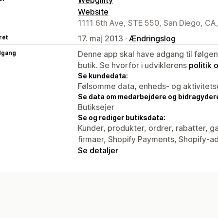
Website
1111 6th Ave, STE 550, San Diego, CA
ret
17. maj 2013 ·
Ændringslog
dgang
Denne app skal have adgang til følgend
butik. Se hvorfor i udviklerens
politik
Se kundedata:
Følsomme data, enheds- og aktivitets
Se data om medarbejdere og bidragyder
Butiksejer
Se og rediger butiksdata:
Kunder, produkter, ordrer, rabatter, g
firmaer, Shopify Payments, Shopify-ad
Se detaljer