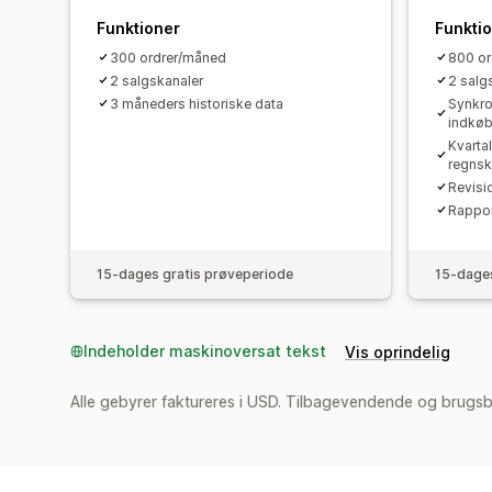
Funktioner
Funkti
300 ordrer/måned
800 o
2 salgskanaler
2 salg
3 måneders historiske data
Synkro
indkø
Kvarta
regnsk
Revisi
Rappor
15-dages gratis prøveperiode
15-dages
Indeholder maskinoversat tekst
Vis oprindelig
Alle gebyrer faktureres i USD. Tilbagevendende og brugs