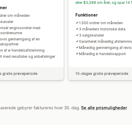
eller $3,588 om året, og spar 14
oner
Funktioner
rdrer om måneden
skanaler
1.500 ordrer om måneden
nisér engrosordrer med
3 måneders historiske data
bsordrenumre
3 salgskanaler
lsvis gennemgang af en
Garanteret månedlig afstemnin
abspartner
Månedlig gennemgang af revis
on af e-handelsafstemning
Månedlig e-handelsrapport
t med resultater og anbefalinger
 gratis prøveperiode
15-dages gratis prøveperiode
baserede gebyrer faktureres hver 30. dag.
Se alle prismuligheder