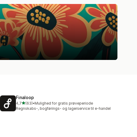
Finaloop
ud af 5 stjerner
4,7
(63)
•
Mulighed for gratis prøveperiode
63 anmeldelser i alt
Regnskabs-, bogførings- og lagerservice til e-handel