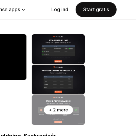
se apps
Log ind
Start gratis
+ 2 mere
holdning. Synkronisér