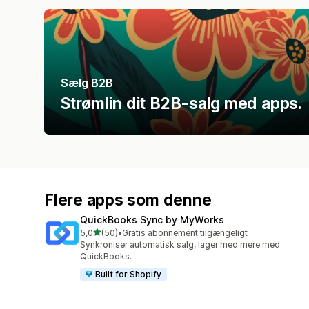
Sælg B2B
Strømlin dit B2B-salg med apps.
Flere apps som denne
QuickBooks Sync by MyWorks
ud af 5 stjerner
5,0
(50)
•
Gratis abonnement tilgængeligt
50 anmeldelser i alt
Synkroniser automatisk salg, lager med mere med
QuickBooks.
Built for Shopify