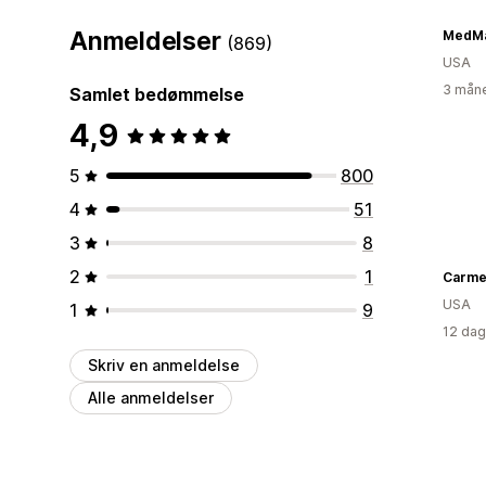
Anmeldelser
MedMa
(869)
USA
3 måne
Samlet bedømmelse
4,9
5
800
4
51
3
8
2
1
USA
1
9
12 dag
Skriv en anmeldelse
Alle anmeldelser