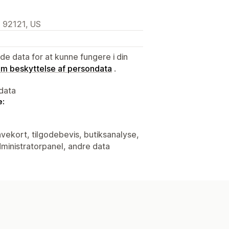
, 92121, US
e data for at kunne fungere i din
 om beskyttelse af persondata
.
data
e:
avekort, tilgodebevis, butiksanalyse,
ministratorpanel, andre data