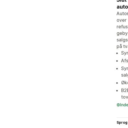
auto
Auto
over 
refus
gebyr
salgs
på tv
Syn
Af
Syn
sal
Øko
B2B
tov
Ind
Sprog