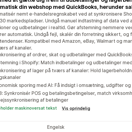
matisk din webshop med QuickBooks, herunder sal
matisér nemt e-handelsregnskabet ved at synkronisere Sho
30 markedspladser. Undgå manuel indtastning af data ved at
ioner og udbetalinger i realtid. Gør afstemning nemmere ve
er automatisk. Undgå fejl, skalér din forretning sikkert, og få
tendenser. Kompatibel med Amazon, eBay, Walmart og mange 
ærs af kanaler.
kronisering af ordrer, skat og udbetalinger med QuickBooks 
stemning i Shopify: Match indbetalinger og udbetalinger 
kronisering af lager på tværs af kanaler: Hold lagerbeholdn
gskanaler
nomisk sporing med AI: Få indsigt i omsætning, udgifter og r
: Synkronisér POS og betalingsbetingelser, match virksomh
ejssynkronisering af betalinger
eholder maskinoversat tekst
Vis oprindelig
Engelsk