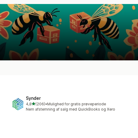
Synder
ud af 5 stjerner
4,8
(206)
•
Mulighed for gratis prøveperiode
206 anmeldelser i alt
Nem afstemning af salg med QuickBooks og Xero