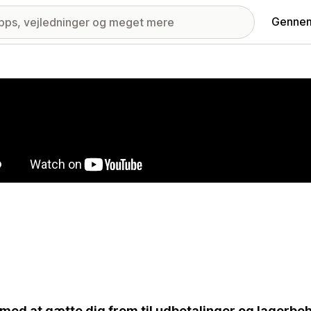
Gennem
ri med udvalgte billeder
 med at gætte dig frem til udbetalinger og lagerbe