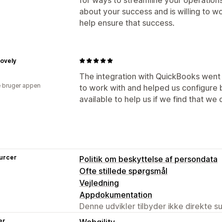
about your success and is willing to wo
help ensure that success.
Lovely
The integration with QuickBooks went
 bruger appen
to work with and helped us configure
available to help us if we find that we
urcer
Politik om beskyttelse af persondata
Ofte stillede spørgsmål
Vejledning
Appdokumentation
Denne udvikler tilbyder ikke direkte s
er
Webgility