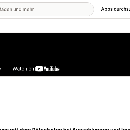
Apps durchs
stellte Bildergalerie
uss mit dem Rätselraten bei Auszahlungen und In