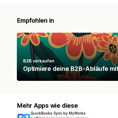
Empfohlen in
B2B verkaufen
Optimiere deine B2B-Abläufe mi
Mehr Apps wie diese
QuickBooks Sync by MyWorks
von 5 Sternen