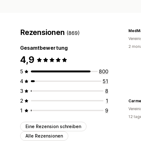
Rezensionen
MedMa
(869)
Verein
2 mona
Gesamtbewertung
4,9
5
800
4
51
3
8
2
1
Verein
1
9
12 tag
Eine Rezension schreiben
Alle Rezensionen