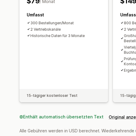
$79
$14
/ Monat
Umfasst
Umfass
300 Bestellungen/Monat
800 Be
2 Vertriebskanäle
2 Vert
Historische Daten für 3 Monate
Großha
Bestel
Vierte
Buchha
Prüfun
Konto
Ergebn
15-tägiger kostenloser Test
15-tägig
Enthält automatisch übersetzten Text
Original anz
Alle Gebühren werden in USD berechnet. Wiederkehrende 