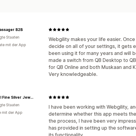
ssager B2B
igte Staaten
Webgility makes your life easier. Onc
te mit der App
decide on all of your settings, it gets
been using it for many years and will b
made a switch from QB Desktop to QB 
for QB Online and both Muskaan and Kr
Very knowledgeable.
Carmel Fine Silver Jewelry
igte Staaten
I have been working with Webgility, and
e mit der App
determine whether this app meets th
the process, I have been very impresse
has provided in setting up the softwa
its functionality.