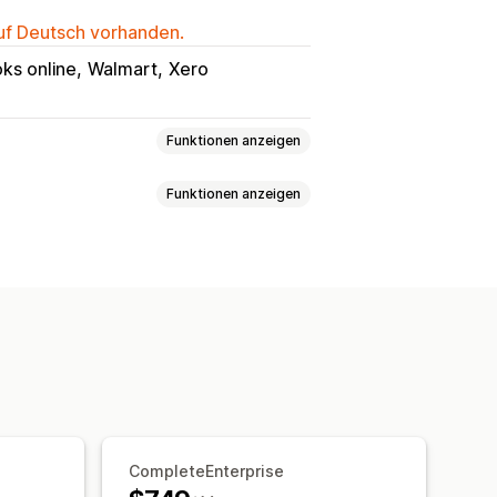
auf Deutsch vorhanden.
ks online
Walmart
Xero
Funktionen anzeigen
Funktionen anzeigen
Verkäufe und Rückerstattungen
sendungen und Umtausch
Varianten
SKUs
Mehrere Kanäle
Berichte
Performance-Dashboard
aktion
Echtzeit
Geplant
ops
Mehrere Währungen
Bestellupdates
Historische Berichte
gerbestände
elldetails
Transaktionen
tus
CompleteEnterprise
nd Produkt