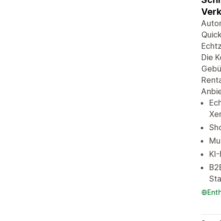
Verk
Auto
Quick
Echtz
Die 
Gebüh
Renta
Anbie
Ech
Xer
Sh
Mul
KI-
B2
Sta
Ent