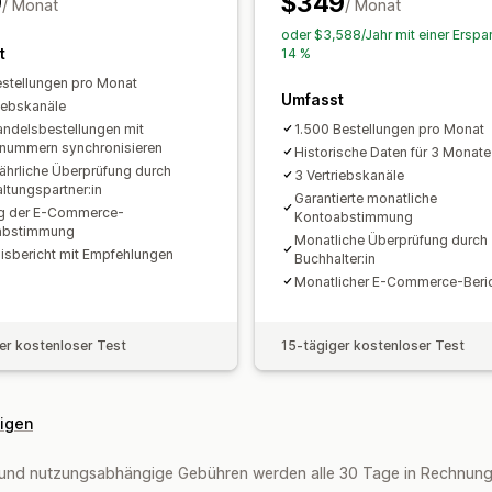
9
$349
/ Monat
/ Monat
Inventarsynchronisierung in Echtzeit
oder $3,588/Jahr mit einer Erspa
Zuordnung der Umsatzsteuer
Import 
t
14 %
stellungen pro Monat
Umfasst
riebskanäle
ndelsbestellungen mit
1.500 Bestellungen pro Monat
lnummern synchronisieren
Historische Daten für 3 Monate
ljährliche Überprüfung durch
3 Vertriebskanäle
ltungspartner:in
Garantierte monatliche
g der E-Commerce-
Kontoabstimmung
abstimmung
Monatliche Überprüfung durch
isbericht mit Empfehlungen
Buchhalter:in
Monatlicher E-Commerce-Beri
er kostenloser Test
15-tägiger kostenloser Test
eigen
und nutzungsabhängige Gebühren werden alle 30 Tage in Rechnung 