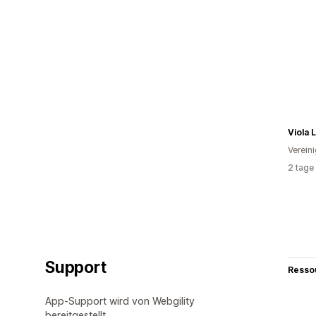
Viola 
Verein
2 tage
Support
Resso
App-Support wird von Webgility
bereitgestellt.