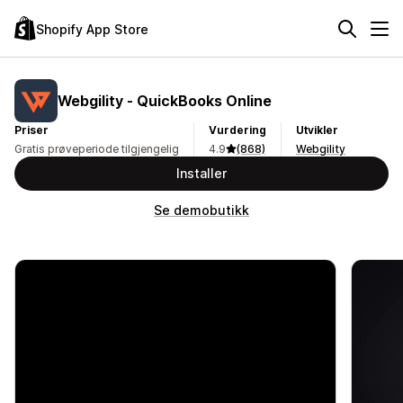
Shopify App Store
Webgility ‑ QuickBooks Online
Priser
Vurdering
Utvikler
Gratis prøveperiode tilgjengelig
4.9
(868)
Webgility
Installer
Se demobutikk