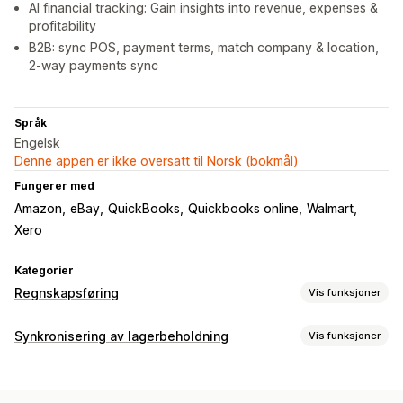
AI financial tracking: Gain insights into revenue, expenses &
profitability
B2B: sync POS, payment terms, match company & location,
2-way payments sync
Språk
Engelsk
Denne appen er ikke oversatt til Norsk (bokmål)
Fungerer med
Amazon
eBay
QuickBooks
Quickbooks online
Walmart
Xero
Kategorier
Regnskapsføring
Vis funksjoner
Økonomiske rapporter
Synkronisering av lagerbeholdning
Vis funksjoner
Inntekter og saldo
Kontantstrøm
Salg og refusjoner
Synkroniseringstype
Omsetningsavgift
Utgiftssporing
Returer og bytter
Bestillinger
Priser
Produktinformasjon
Varianter
SKU-er