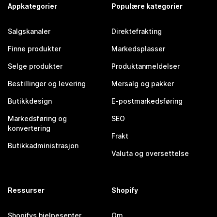
Appkategorier
Populære kategorier
Salgskanaler
Direktefrakting
Finne produkter
Markedsplasser
Selge produkter
Produktanmeldelser
Bestillinger og levering
Mersalg og pakker
Butikkdesign
E-postmarkedsføring
Markedsføring og
SEO
konvertering
Frakt
Butikkadministrasjon
Valuta og oversettelse
Ressurser
Shopify
Shopifys hjelpesenter
Om