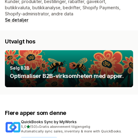
Kunder, produkter, bestillinger, rabatter, gavekort,
butikkvaluta, butikkanalyse, bedrifter, Shopify Payments,
Shopify-administrator, andre data
Se detaljer
Utvalgt hos
Selg B2B
Optimaliser B2B-virksomheten med apper.
Flere apper som denne
QuickBooks Sync by MyWorks
av 5 stjerner
5,0
(50)
•
Gratis abonnement tilgjengelig
Totalt 50 omtaler
Automatically sync sales, inventory & more with QuickBooks.