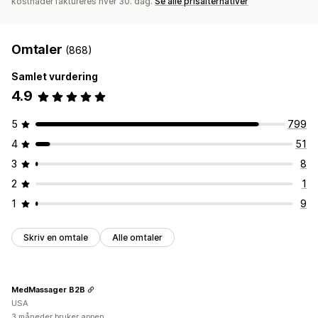
kostnader faktureres hver 30. dag.
Se alle prisalternativer
Omtaler
(868)
Samlet vurdering
4.9
5
799
4
51
3
8
2
1
1
9
Skriv en omtale
Alle omtaler
MedMassager B2B
USA
3 måneder bruker appen