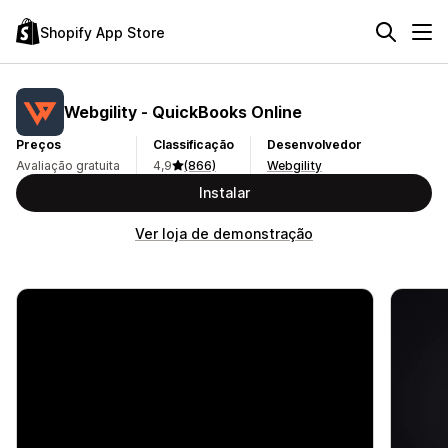
Shopify App Store
Webgility ‑ QuickBooks Online
Preços
Classificação
Desenvolvedor
Avaliação gratuita
4,9
(866)
Webgility
Instalar
Ver loja de demonstração