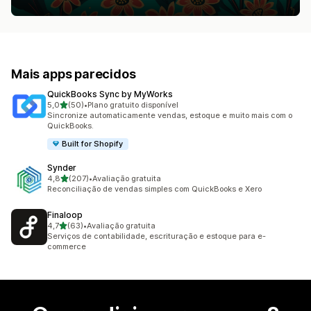
Mais apps parecidos
QuickBooks Sync by MyWorks
de 5 estrelas
5,0
(50)
•
Plano gratuito disponível
50 avaliações ao todo
Sincronize automaticamente vendas, estoque e muito mais com o
QuickBooks.
Built for Shopify
Synder
de 5 estrelas
4,8
(207)
•
Avaliação gratuita
207 avaliações ao todo
Reconciliação de vendas simples com QuickBooks e Xero
Finaloop
de 5 estrelas
4,7
(63)
•
Avaliação gratuita
63 avaliações ao todo
Serviços de contabilidade, escrituração e estoque para e-
commerce