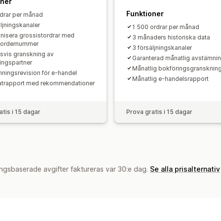
oner
Funktioner
drar per månad
äljningskanaler
1 500 ordrar per månad
nisera grossistordrar med
3 månaders historiska data
sordernummer
3 försäljningskanaler
lsvis granskning av
Garanterad månatlig avstämni
ingspartner
Månatlig bokföringsgransknin
ningsrevision för e-handel
Månatlig e-handelsrapport
atrapport med rekommendationer
atis i 15 dagar
Prova gratis i 15 dagar
ngsbaserade avgifter faktureras var 30:e dag.
Se alla prisalternativ