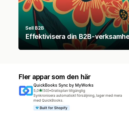
Sell B2B
Effektivisera din B2B-verksamhe
Fler appar som den här
QuickBooks Sync by MyWorks
av 5 stjärnor
5,0
(50)
•
Gratisplan tillgänglig
50 recensioner totalt
Synkronisera automatiskt försäljning, lager med mera
med QuickBooks.
Built for Shopify