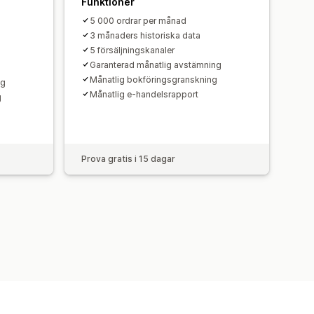
Funktioner
5 000 ordrar per månad
3 månaders historiska data
5 försäljningskanaler
Garanterad månatlig avstämning
Månatlig bokföringsgranskning
ng
Månatlig e-handelsrapport
g
Prova gratis i 15 dagar