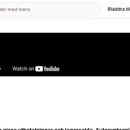
Bläddra b
ri med utvalda bilder
a gissa utbetalningar och lagersaldo. Autosynkro