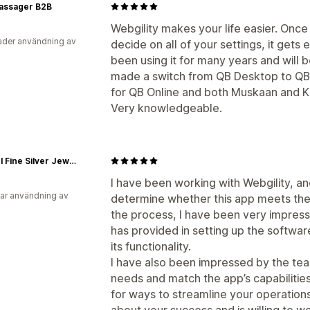
ssager B2B
Webgility makes your life easier. Onc
der användning av
decide on all of your settings, it gets
been using it for many years and will b
made a switch from QB Desktop to QB 
for QB Online and both Muskaan and Kr
Very knowledgeable.
Carmel Fine Silver Jewelry
I have been working with Webgility, and
ar användning av
determine whether this app meets th
the process, I have been very impresse
has provided in setting up the softwa
its functionality.
I have also been impressed by the tea
needs and match the app’s capabilities
for ways to streamline your operations,
about your success and is willing to wo