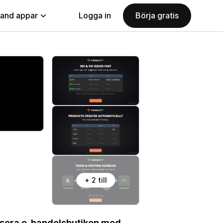
land appar
Logga in
Börja gratis
+ 2 till
nisera e-handelsbutiken med