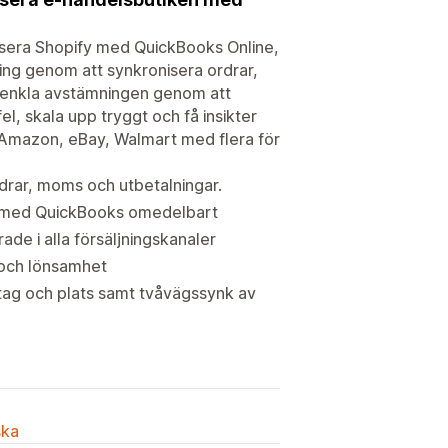
sera Shopify med QuickBooks Online,
ing genom att synkronisera ordrar,
Förenkla avstämningen genom att
el, skala upp tryggt och få insikter
 Amazon, eBay, Walmart med flera för
rdrar, moms och utbetalningar.
ar med QuickBooks omedelbart
ade i alla försäljningskanaler
r och lönsamhet
etag och plats samt tvåvägssynk av
ska