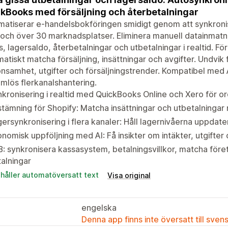
kBooks med försäljning och återbetalningar
atiserar e-handelsbokföringen smidigt genom att synkroni
och över 30 marknadsplatser. Eliminera manuell datainmatn
 lagersaldo, återbetalningar och utbetalningar i realtid. 
atiskt matcha försäljning, insättningar och avgifter. Undvik f
nsamhet, utgifter och försäljningstrender. Kompatibel med
mlös flerkanalshantering.
kronisering i realtid med QuickBooks Online och Xero för o
tämning för Shopify: Matcha insättningar och utbetalning
ersynkronisering i flera kanaler: Håll lagernivåerna uppdater
nomisk uppföljning med AI: Få insikter om intäkter, utgifte
: synkronisera kassasystem, betalningsvillkor, matcha för
alningar
ehåller automatöversatt text
Visa original
engelska
Denna app finns inte översatt till sven