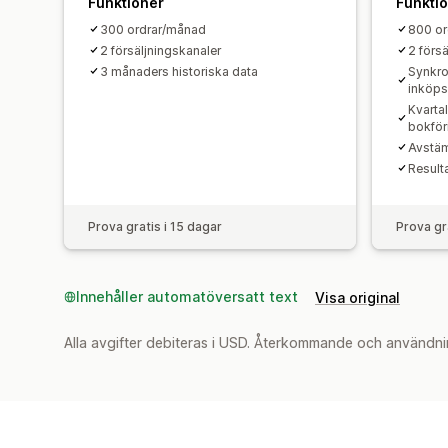
Funktioner
Funkti
300 ordrar/månad
800 or
2 försäljningskanaler
2 förs
3 månaders historiska data
Synkro
inköp
Kvarta
bokför
Avstäm
Result
Prova gratis i 15 dagar
Prova gr
Innehåller automatöversatt text
Visa original
Alla avgifter debiteras i USD. Återkommande och användni