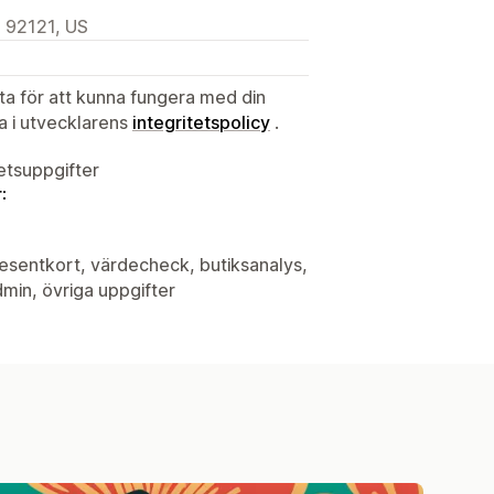
, 92121, US
ata för att kunna fungera med din
ta i utvecklarens
integritetspolicy
.
tetsuppgifter
:
resentkort, värdecheck, butiksanalys,
min, övriga uppgifter