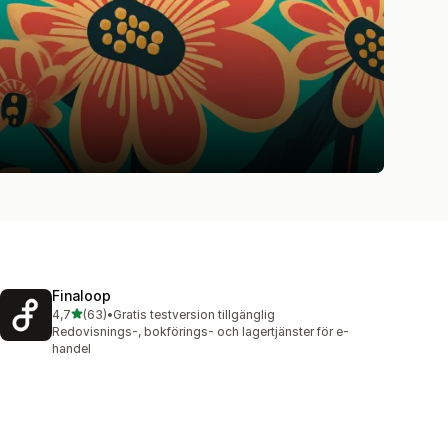
Finaloop
av 5 stjärnor
4,7
(63)
•
Gratis testversion tillgänglig
63 recensioner totalt
Redovisnings-, bokförings- och lagertjänster för e-
handel