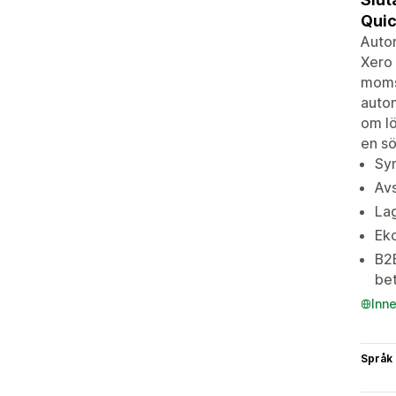
Quic
Autom
Xero 
moms,
autom
om lö
en sö
Syn
Avs
Lag
Eko
B2B
bet
Inn
Språk