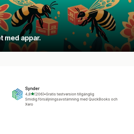
t med appar.
Synder
av 5 stjärnor
4,8
(206)
•
Gratis testversion tillgänglig
206 recensioner totalt
Smidig försäljningsavstämning med QuickBooks och
Xero