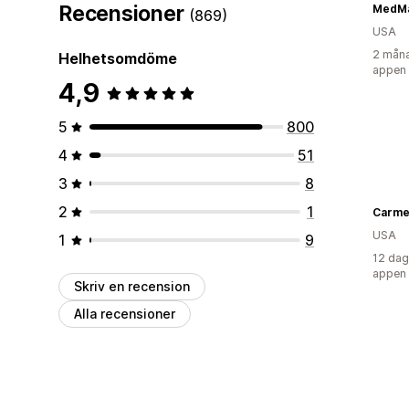
Recensioner
MedMa
(869)
USA
2 måna
Helhetsomdöme
appen
4,9
5
800
4
51
3
8
2
1
USA
1
9
12 dag
appen
Skriv en recension
Alla recensioner