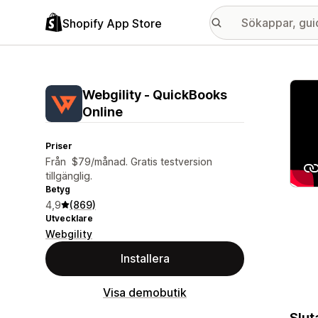
Shopify App Store
Galle
Webgility ‑ QuickBooks
Online
Priser
Från $79/månad. Gratis testversion
tillgänglig.
Betyg
4,9
(869)
Utvecklare
Webgility
Installera
Visa demobutik
Slut