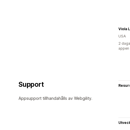
Viola 
USA
2 daga
appen
Support
Resur
Appsupport tillhandahålls av Webgility.
Utvec