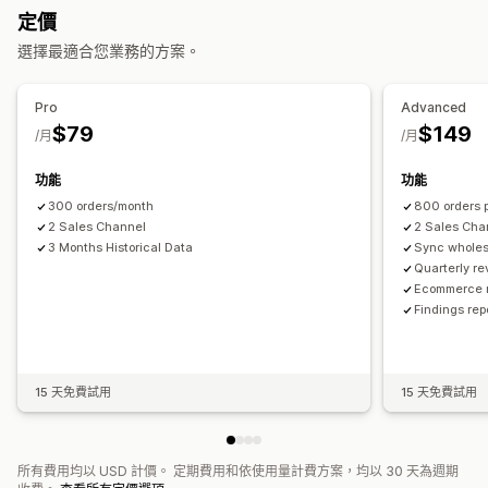
財務營運
定價
多家商店
自動
大量
即時
已排程
庫存更新
多家商店
多種幣別
多項管道
選擇最適合您業務的方案。
通知和報告
資料自動同步處理
自動化提醒
訂單最新資訊
過往報告
庫存提醒
庫存不足提醒
Pro
Advanced
每日銷售摘要
訂單詳情
交易
支付款項
顧客
庫存與商品
資料匯入和匯出
即時狀態
$79
$149
/月
/月
即時庫存同步
定價
銷售稅對應
歷史資料匯入
功能
功能
300 orders/month
800 orders 
2 Sales Channel
2 Sales Cha
3 Months Historical Data
Sync wholes
Quarterly re
Ecommerce r
Findings re
15 天免費試用
15 天免費試用
所有費用均以 USD 計價。 定期費用和依使用量計費方案，均以 30 天為週期