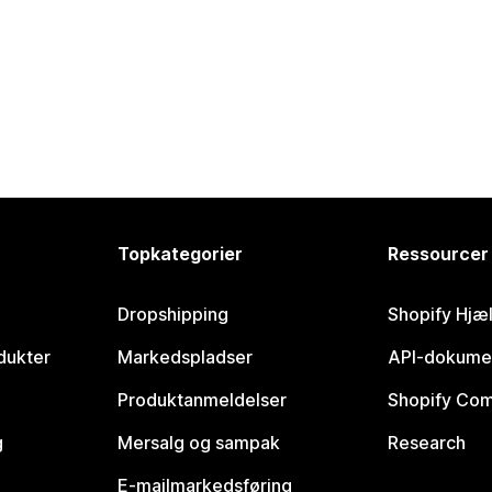
Topkategorier
Ressourcer
Dropshipping
Shopify Hjæ
dukter
Markedspladser
API-dokume
Produktanmeldelser
Shopify Co
g
Mersalg og sampak
Research
E-mailmarkedsføring