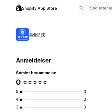
Shopify App Store
易仓科技
Anmeldelser
Samlet bedømmelse
0
5
0
4
0
3
0