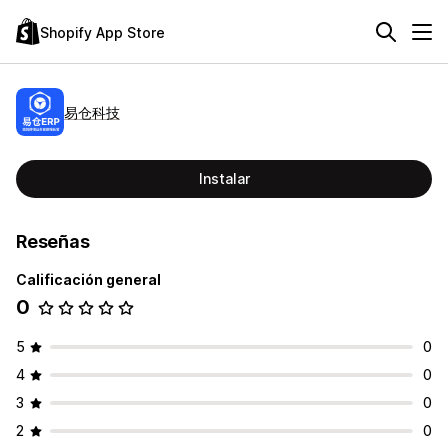
Shopify App Store
易仓科技
Instalar
Reseñas
Calificación general
0
5
0
4
0
3
0
2
0