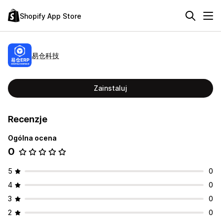
Shopify App Store
易仓科技
Zainstaluj
Recenzje
Ogólna ocena
0
5
0
4
0
3
0
2
0