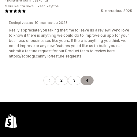
Yhdistynyt kuningaskunta
9 kuukautta sovelluksen käyttöä
5. marraskuu 2025
Ecologi vastasi 10. marraskuu 2025
Really appreciate you taking the time to leave us a review! We'd love
to know if there is anything we could do to improve our app for your
business or businesses like yours. If there is anything you think we
could improve or any new features you'd like us to build you can
submit a feature request for our Product team to review here:
https://ecologi.canny.io/feature-requests
2
3
4