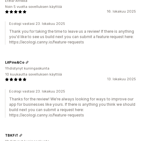
Etelä-Afrikka
Noin 5 vuotta sovelluksen käyttöä
16. lokakuu 2025
Ecologi vastasi 23. lokakuu 2025
Thank you for taking the time to leave us a review! If there is anything
you'd like to see us build next you can submit a feature request here:
https://ecologi.canny.io/feature-requests
LitPins&Co
Yhdistynyt kuningaskunta
10 kuukautta sovelluksen käyttöä
13. lokakuu 2025
Ecologi vastasi 23. lokakuu 2025
Thanks for the review! We're always looking for ways to improve our
app for businesses like yours. If there is anything you think we should
build next you can submit a request here:
https://ecologi.canny.io/feature-requests
TBKFiT