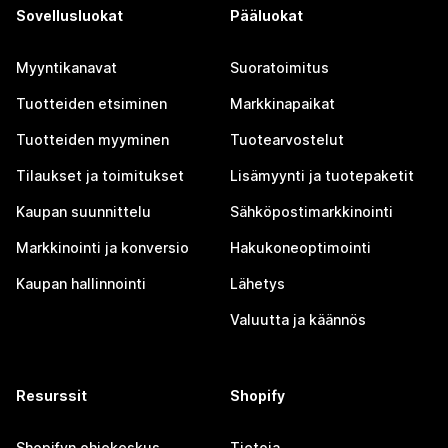
Sovellusluokat
Pääluokat
Myyntikanavat
Suoratoimitus
Tuotteiden etsiminen
Markkinapaikat
Tuotteiden myyminen
Tuotearvostelut
Tilaukset ja toimitukset
Lisämyynti ja tuotepaketit
Kaupan suunnittelu
Sähköpostimarkkinointi
Markkinointi ja konversio
Hakukoneoptimointi
Kaupan hallinnointi
Lähetys
Valuutta ja käännös
Resurssit
Shopify
Shopifyn ohjekeskus
Tietoja