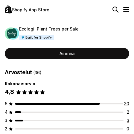
Shopify App Store
Ecologi: Plant Trees per Sale
Built for Shopify
Asenna
Arvostelut
(36)
Kokonaisarvio
4,8
5
30
4
2
3
3
2
0