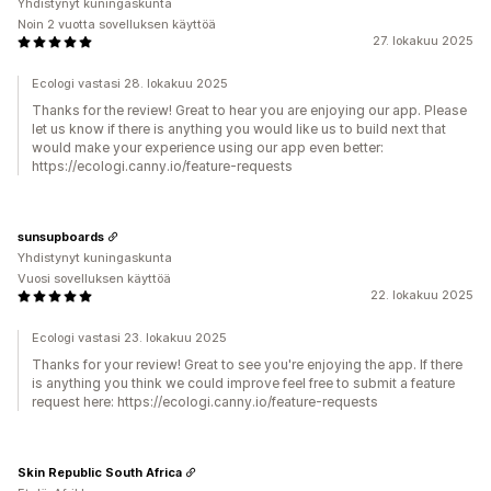
Yhdistynyt kuningaskunta
Noin 2 vuotta sovelluksen käyttöä
27. lokakuu 2025
Ecologi vastasi 28. lokakuu 2025
Thanks for the review! Great to hear you are enjoying our app. Please
let us know if there is anything you would like us to build next that
would make your experience using our app even better:
https://ecologi.canny.io/feature-requests
sunsupboards
Yhdistynyt kuningaskunta
Vuosi sovelluksen käyttöä
22. lokakuu 2025
Ecologi vastasi 23. lokakuu 2025
Thanks for your review! Great to see you're enjoying the app. If there
is anything you think we could improve feel free to submit a feature
request here: https://ecologi.canny.io/feature-requests
Skin Republic South Africa