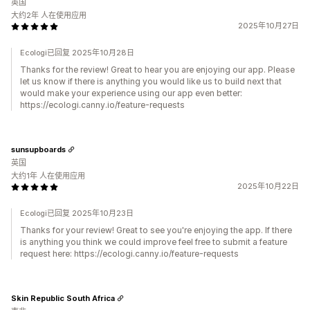
英国
大约2年 人在使用应用
2025年10月27日
Ecologi已回复 2025年10月28日
Thanks for the review! Great to hear you are enjoying our app. Please
let us know if there is anything you would like us to build next that
would make your experience using our app even better:
https://ecologi.canny.io/feature-requests
sunsupboards
英国
大约1年 人在使用应用
2025年10月22日
Ecologi已回复 2025年10月23日
Thanks for your review! Great to see you're enjoying the app. If there
is anything you think we could improve feel free to submit a feature
request here: https://ecologi.canny.io/feature-requests
Skin Republic South Africa