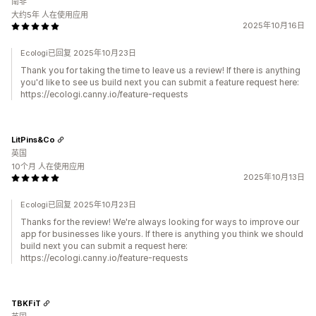
南非
大约5年 人在使用应用
2025年10月16日
Ecologi已回复 2025年10月23日
Thank you for taking the time to leave us a review! If there is anything
you'd like to see us build next you can submit a feature request here:
https://ecologi.canny.io/feature-requests
LitPins&Co
英国
10个月 人在使用应用
2025年10月13日
Ecologi已回复 2025年10月23日
Thanks for the review! We're always looking for ways to improve our
app for businesses like yours. If there is anything you think we should
build next you can submit a request here:
https://ecologi.canny.io/feature-requests
TBKFiT