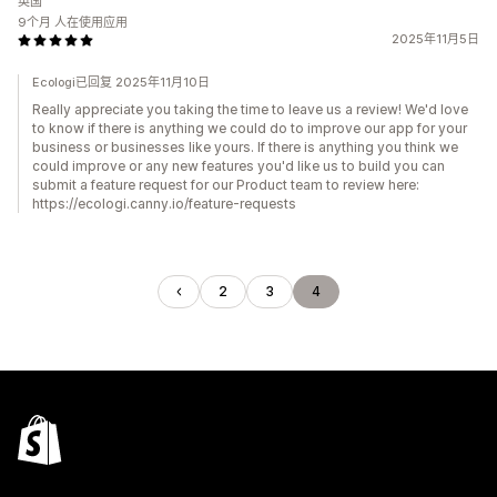
英国
9个月 人在使用应用
2025年11月5日
Ecologi已回复 2025年11月10日
Really appreciate you taking the time to leave us a review! We'd love
to know if there is anything we could do to improve our app for your
business or businesses like yours. If there is anything you think we
could improve or any new features you'd like us to build you can
submit a feature request for our Product team to review here:
https://ecologi.canny.io/feature-requests
2
3
4