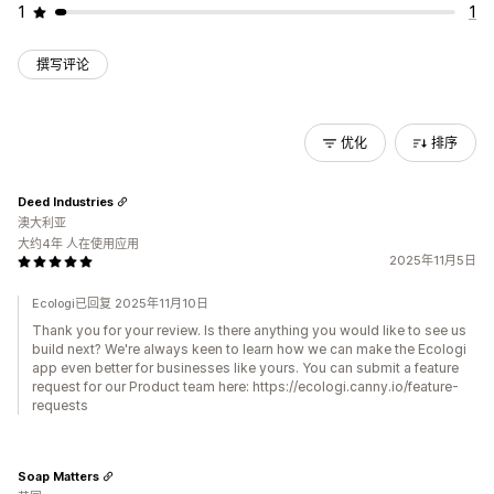
1
1
撰写评论
优化
排序
Deed Industries
澳大利亚
大约4年 人在使用应用
2025年11月5日
Ecologi已回复 2025年11月10日
Thank you for your review. Is there anything you would like to see us
build next? We're always keen to learn how we can make the Ecologi
app even better for businesses like yours. You can submit a feature
request for our Product team here: https://ecologi.canny.io/feature-
requests
Soap Matters