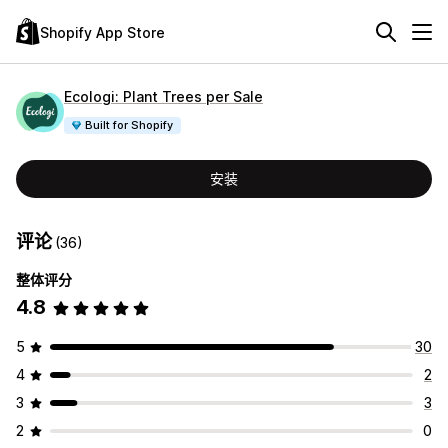
Shopify App Store
Ecologi: Plant Trees per Sale
Built for Shopify
安装
评论
(36)
整体评分
4.8
5
30
4
2
3
3
2
0