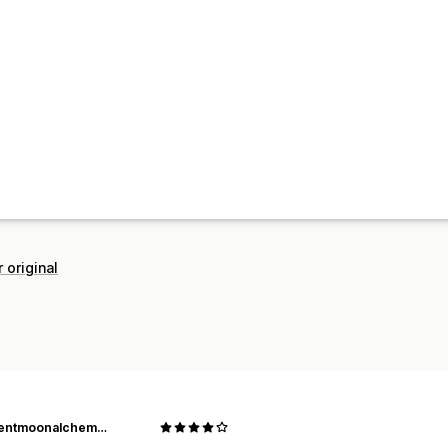
 original
crescentmoonalchemyco