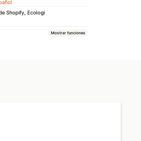
spañol
de Shopify
Ecologi
Mostrar funciones
pensación de carbono
 la donación
Monto redondeado
redes sociales
estadísticas
Paneles de control
dget de donación