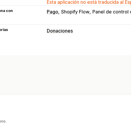
Esta aplicación no está traducida al E
ona con
Pago
Shopify Flow
Panel de control 
orías
Donaciones
Tipo de organización benéfica
Impacto social
Medioambiental
Com
Caridad personalizada
Gestión de donaciones
Procesamiento automático
Monto de
Objetivos de donación
Compartir en 
Seguimiento del impacto
Informes y 
Personalización
Emblemas
Conteo en tiempo real
Wi
ono.
Notificaciones de correo electrónico