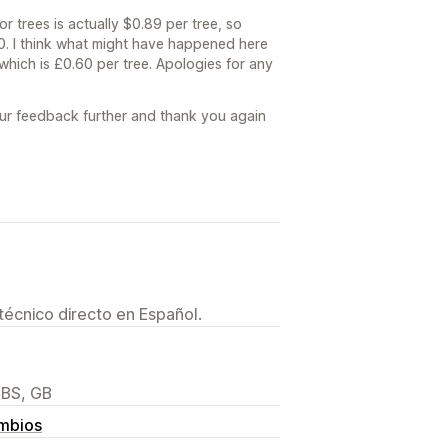
r trees is actually $0.89 per tree, so
80. I think what might have happened here
which is £0.60 per tree. Apologies for any
r feedback further and thank you again
técnico directo en Español.
4BS, GB
ambios