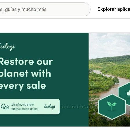
Explorar aplic
ía de imágenes destacadas