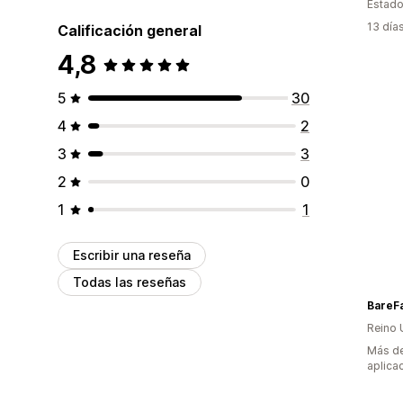
Estado
13 día
Calificación general
4,8
5
30
4
2
3
3
2
0
1
1
Escribir una reseña
Todas las reseñas
BareF
Reino 
Más de
aplica