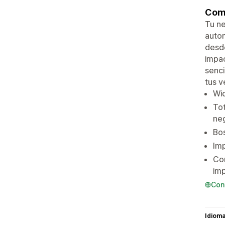
Comp
Tu ne
autom
desde
impac
senci
tus v
Wid
Tot
ne
Bos
Imp
Cor
im
Con
Idiom