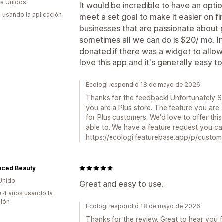
s Unidos
It would be incredible to have an opti
s usando la aplicación
meet a set goal to make it easier on fi
businesses that are passionate about 
sometimes all we can do is $20/ mo.
donated if there was a widget to allo
love this app and it's generally easy to
Ecologi respondió 18 de mayo de 2026
Thanks for the feedback! Unfortunately Sho
you are a Plus store. The feature you are a
for Plus customers. We'd love to offer thi
able to. We have a feature request you ca
https://ecologi.featurebase.app/p/custo
aced Beauty
Unido
Great and easy to use.
 4 años usando la
ción
Ecologi respondió 18 de mayo de 2026
Thanks for the review. Great to hear you fi