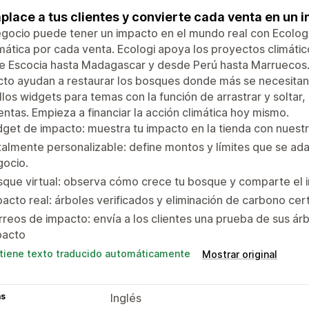
lace a tus clientes y convierte cada venta en un i
gocio puede tener un impacto en el mundo real con Ecologi 
ática por cada venta. Ecologi apoya los proyectos climáti
 Escocia hasta Madagascar y desde Perú hasta Marruecos. 
to ayudan a restaurar los bosques donde más se necesitan
llos widgets para temas con la función de arrastrar y soltar
entas. Empieza a financiar la acción climática hoy mismo.
get de impacto: muestra tu impacto en la tienda con nuestro
almente personalizable: define montos y límites que se ad
gocio.
que virtual: observa cómo crece tu bosque y comparte el i
acto real: árboles verificados y eliminación de carbono cer
reos de impacto: envía a los clientes una prueba de sus ár
pacto
tiene texto traducido automáticamente
Mostrar original
as
Inglés