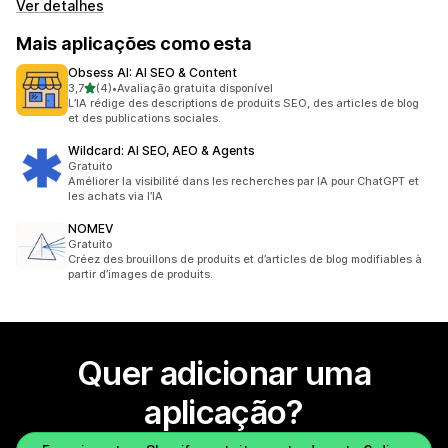
Ver detalhes
Mais aplicações como esta
Obsess AI: AI SEO & Content
de 5 estrelas
3,7
(4)
•
Avaliação gratuita disponível
4 total de avaliações
L’IA rédige des descriptions de produits SEO, des articles de blog
et des publications sociales.
Wildcard: AI SEO, AEO & Agents
Gratuito
Améliorer la visibilité dans les recherches par IA pour ChatGPT et
les achats via l’IA
NOMEV
Gratuito
Créez des brouillons de produits et d’articles de blog modifiables à
partir d’images de produits.
Quer adicionar uma
aplicação?