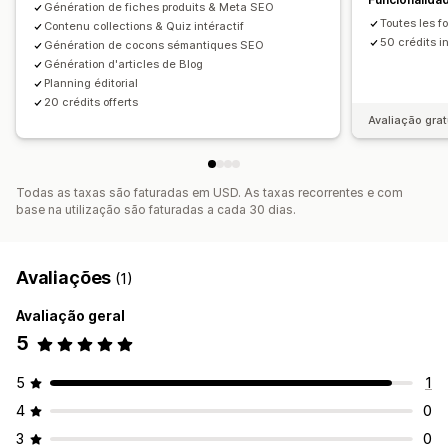
Génération de fiches produits & Meta SEO
Otimização de URL
Análise de dados
Toutes les f
Contenu collections & Quiz intéractif
50 crédits i
Génération de cocons sémantiques SEO
Génération d'articles de Blog
Planning éditorial
20 crédits offerts
Avaliação grat
Todas as taxas são faturadas em USD. As taxas recorrentes e com
base na utilização são faturadas a cada 30 dias.
Avaliações
(1)
Avaliação geral
5
5
1
4
0
3
0