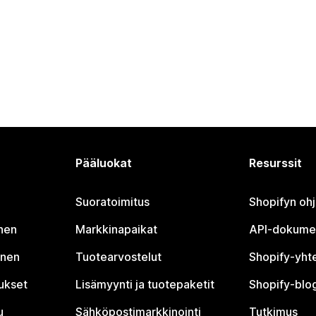
Pääluokat
Resurssit
Suoratoimitus
Shopifyn oh
nen
Markkinapaikat
API-dokume
inen
Tuotearvostelut
Shopify-yht
tukset
Lisämyynti ja tuotepaketit
Shopify-blog
u
Sähköpostimarkkinointi
Tutkimus