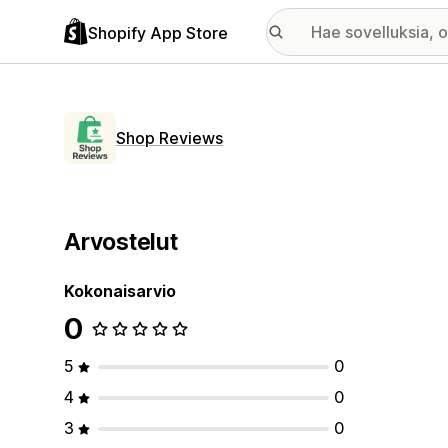
Shopify App Store
Shop Reviews
Arvostelut
Kokonaisarvio
0
5
0
4
0
3
0