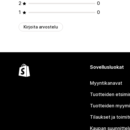
2
0
1
0
Kirjoita arvostelu
Sovellusluokat
Myyntikanavat
Tuotteiden etsimi
Tuotteiden myym
Tilaukset ja toimi
Kaupan suunnittel