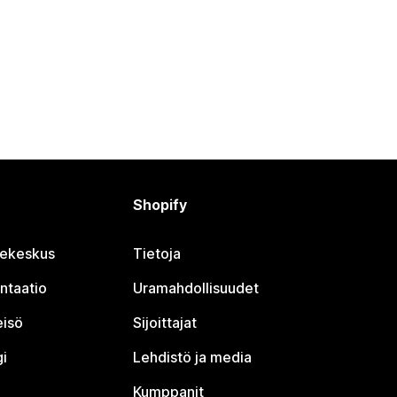
Shopify
jekeskus
Tietoja
ntaatio
Uramahdollisuudet
eisö
Sijoittajat
i
Lehdistö ja media
Kumppanit