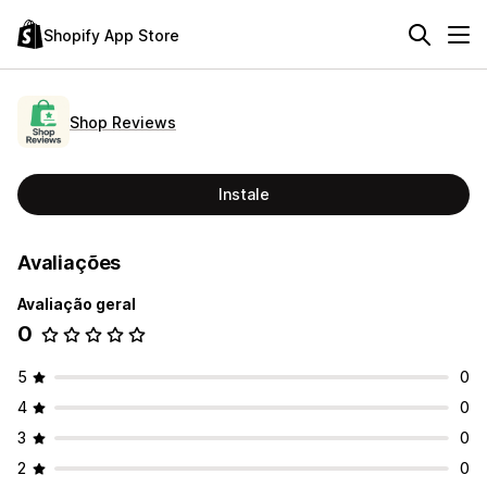
Shopify App Store
Shop Reviews
Instale
Avaliações
Avaliação geral
0
5
0
4
0
3
0
2
0