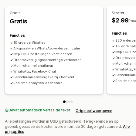
Meldingen
Meldingen in realtime
SMS
Aangepaste meldingen
Gratis
Starter
Automatiseringen
$2.99
Gratis
/ma
Functies
Functies
250 orderver
10 orderverificaties
AI- en Whats
AI-spraak- en WhatsApp-orderverificatie
Nep-COD-bes
Nep-COD-bestellingen verminderen
Orderbevest
Orderbevestigingspercentage verbeteren
Multi-chann
Multi-channel chatknop
WhatsApp, F
WhatsApp, Facebook Chat
Bestelnumme
Bestelnummerweergave bij checkout
Realtime an
Realtime analytics-dashboard
Bevat automatisch vertaalde tekst
Origineel weergeven
Alle betalingen worden in USD gefactureerd. Terugkerende en op
gebruik gebaseerde kosten worden om de 30 dagen gefactureerd.
Alle
prijsopties