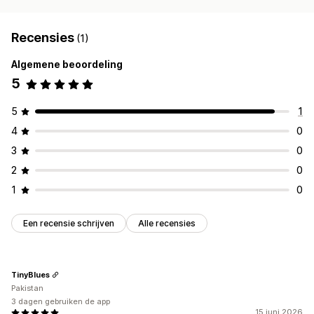
Recensies
(1)
Algemene beoordeling
5
5
1
4
0
3
0
2
0
1
0
Een recensie schrijven
Alle recensies
TinyBlues
Pakistan
3 dagen gebruiken de app
15 juni 2026