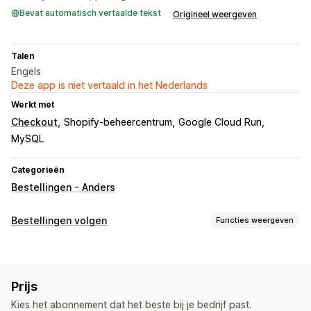
Bevat automatisch vertaalde tekst
Origineel weergeven
Talen
Engels
Deze app is niet vertaald in het Nederlands
Werkt met
Checkout
Shopify-beheercentrum
Google Cloud Run
MySQL
Categorieën
Bestellingen - Anders
Bestellingen volgen
Functies weergeven
Tracking
Pagina voor het opzoeken van bestellingen
Prijs
Tracking in realtime
Dashboards
Analytics
Kies het abonnement dat het beste bij je bedrijf past.