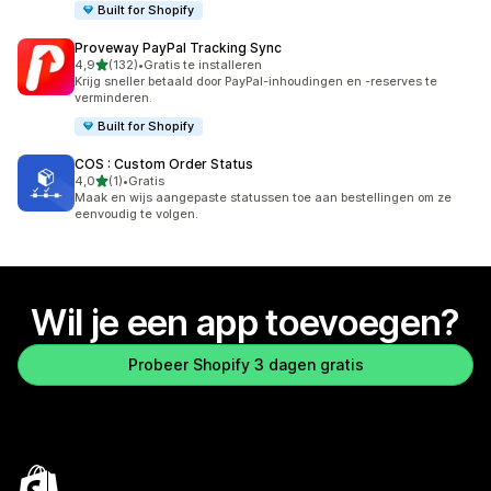
Built for Shopify
Proveway PayPal Tracking Sync
van 5 sterren
4,9
(132)
•
Gratis te installeren
132 recensies in totaal
Krijg sneller betaald door PayPal-inhoudingen en -reserves te
verminderen.
Built for Shopify
COS : Custom Order Status
van 5 sterren
4,0
(1)
•
Gratis
1 recensies in totaal
Maak en wijs aangepaste statussen toe aan bestellingen om ze
eenvoudig te volgen.
Wil je een app toevoegen?
Probeer Shopify 3 dagen gratis