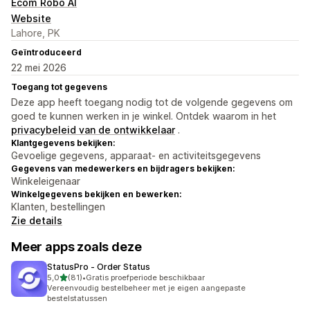
Ecom Robo AI
Website
Lahore, PK
Geïntroduceerd
22 mei 2026
Toegang tot gegevens
Deze app heeft toegang nodig tot de volgende gegevens om
goed te kunnen werken in je winkel. Ontdek waarom in het
privacybeleid van de ontwikkelaar
.
Klantgegevens bekijken:
Gevoelige gegevens, apparaat- en activiteitsgegevens
Gegevens van medewerkers en bijdragers bekijken:
Winkeleigenaar
Winkelgegevens bekijken en bewerken:
Klanten, bestellingen
Zie details
Meer apps zoals deze
StatusPro ‑ Order Status
van 5 sterren
5,0
(81)
•
Gratis proefperiode beschikbaar
81 recensies in totaal
Vereenvoudig bestelbeheer met je eigen aangepaste
bestelstatussen