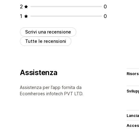
2
0
1
0
Scrivi una recensione
Tutte le recensioni
Assistenza
Risor
Assistenza per l’app fornita da
Svilup
Ecomheroes infotech PVT LTD.
Lancia
Access