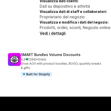
Visualizza dati clienti:
Dati su dispositivo e attività
Visualizza dati di staff e collaboratori:
Proprietario del negozio
Visualizza e modifica i dati del negozio:
Prodotti, ordini, sconti, Negozio online
Vedi i dettagli
SMART Bundles Volume Discounts
stelle su 5
4,9
(266)
•
Gratis
266 recensioni totali
Grow AOV with product bundles, BOGO, quantity breaks
& gifts
Built for Shopify