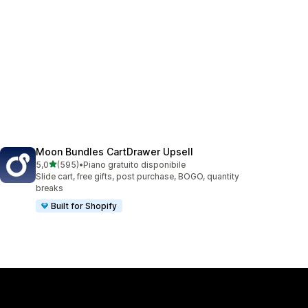
Moon Bundles CartDrawer Upsell
stelle su 5
5,0
(595)
•
Piano gratuito disponibile
595 recensioni totali
Slide cart, free gifts, post purchase, BOGO, quantity
breaks
Built for Shopify