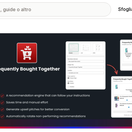
Sfogli
ria immagini in evidenza