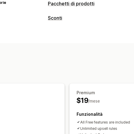
orie
Pacchetti di prodotti
Tipi di pacchetti
Sconti
Pacchetti di cross-selling
Tipo di sconto
Paga uno, prendi due
Premium
$19
/mese
Funzionalità
All Free features are included
Unlimited upsell rules