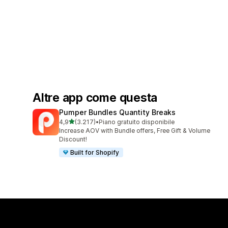
Altre app come questa
Pumper Bundles Quantity Breaks
stelle su 5
4,9
(3.217)
•
Piano gratuito disponibile
3217 recensioni totali
Increase AOV with Bundle offers, Free Gift & Volume
Discount!
Built for Shopify