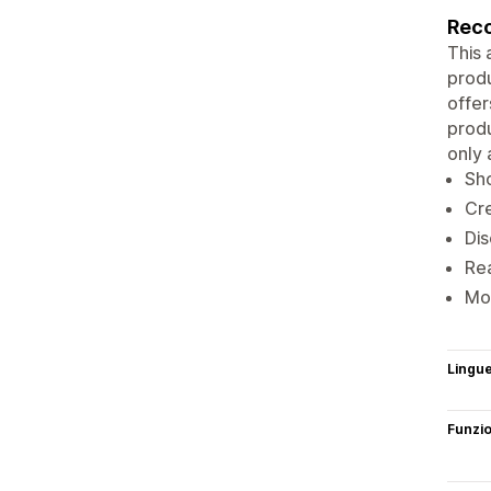
Reco
This 
produ
offer
produ
only 
Sho
Cre
Dis
Rea
Mob
Lingu
Funzi