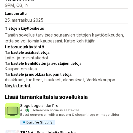
GPM, CG, IN
Lanseerattu
25. marraskuu 2025
Tietojen käyttöoikeus
Tämän sovellus tarvitsee seuraavien tietojen käyttöoikeuden,
jotta se voi toimia kaupassasi. Katso kehittäjän
tietosuojakäytäntö
.
Tarkastele asiakastietoja:
Laite- ja toimintatiedot
Tarkastele henkilöstön ja avustajien tietoja:
Kaupan omistaja
Tarkastele ja muokkaa kaupan tietoja:
Asiakkaat, tuotteet, tilaukset, alennukset, Verkkokauppa
Näytä tiedot
Lisää tämänkaltaisia sovelluksia
Slogo Logo slider Pro
/ 5 tähteä
4,6
(5)
•
Ilmainen sopimus saatavilla
5 arvostelua yhteensä
Boost conversion with a modern & elegant logo or image slider
Built for Shopify
TRANH ‑ Social Media Share bar