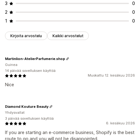
3
0
2
0
1
0
Kirjoita arvostelu
Kaikki arvostelut
Martinlion-AtelierParfumerie.shop
Guinea
14 päivää sovelluksen käyttöä
Muokattu 12. kesäkuu 2026
Nice
Diamond Kouture Beauty
Yhdysvallat
3 päivää sovelluksen käyttöä
6. kesäkuu 2026
If you are starting an e-commerce business, Shopify is the best
route to go and you will not be disappointed.