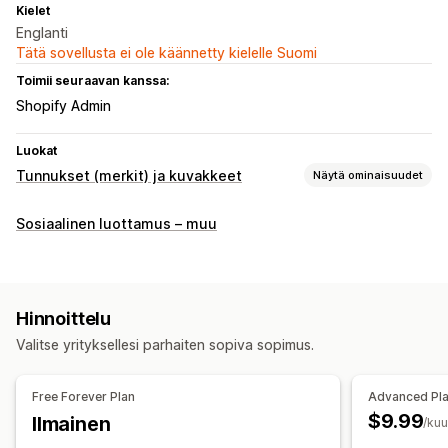
Kielet
Englanti
Tätä sovellusta ei ole käännetty kielelle Suomi
Toimii seuraavan kanssa:
Shopify Admin
Luokat
Tunnukset (merkit) ja kuvakkeet
Näytä ominaisuudet
Kuvakkeen tyypit
Sosiaalinen luottamus – muu
Mukautettu
Tae
Maksu
Myyntibannerit
Turvallisuus
Lähetys/toimitus
Some
Luottamus
Takuu
Mukautukset
Hinnoittelu
Taustat
Rajat
Värit
Mukautettu teksti
Fontit
Tyylit
Valitse yrityksellesi parhaiten sopiva sopimus.
Koko
Työkaluvihjeet
Mobiiliresponsiivisuus
Laitekohtaiset
Free Forever Plan
Advanced Pl
$9.99
Ilmainen
/ku
Kuvakkeen sijainti