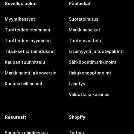
Sovellusluokat
Pääluokat
Myyntikanavat
Suoratoimitus
Tuotteiden etsiminen
Markkinapaikat
Tuotteiden myyminen
Tuotearvostelut
Tilaukset ja toimitukset
Lisämyynti ja tuotepaketit
Kaupan suunnittelu
Sähköpostimarkkinointi
Markkinointi ja konversio
Hakukoneoptimointi
Kaupan hallinnointi
Lähetys
Valuutta ja käännös
Resurssit
Shopify
Shopifyn ohjekeskus
Tietoja