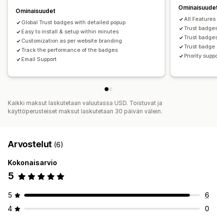
Manuaalinen sijainti
Automaattinen sijainti
Ominaisuude
Ominaisuudet
Mukautetut sivut
Ostoskorisivu
Kokoelmasivut
All Features 
Global Trust badges with detailed popup
Hero-osio
Etusivu
Kohdesivut
Tuotesivut
Hakusivu
Trust badge
Easy to install & setup within minutes
Trust badges
Customization as per website branding
Trust badge 
Track the performance of the badges
Priority supp
Email Support
Kaikki maksut laskutetaan valuutassa USD. Toistuvat ja
käyttöperusteiset maksut laskutetaan 30 päivän välein.
Arvostelut
(6)
Kokonaisarvio
5
5
6
4
0