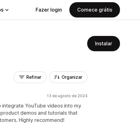
ps
Fazer login
Comece grátis
Instalar
Refinar
Organizar
13 de agosto de 2024
to integrate YouTube videos into my
e product demos and tutorials that
customers. Highly recommend!