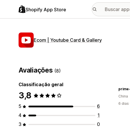
Shopify App Store
Ecom | Youtube Card & Gallery
Avaliações
(8)
Classificação geral
prime
3,8
China
6 dias
5
6
4
1
3
0