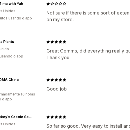
Time with Yah
s Unidos
Not sure if there is some sort of extend
utos usando o app
on my store.
a Plants
Unido
Great Comms, did everything really 
 usando o app
Thank you
OMA Chine
Good job
imadamente 16 horas
o o app
Ms.Mickey's Creole Seasonings
s Unidos
So far so good. Very easy to install an