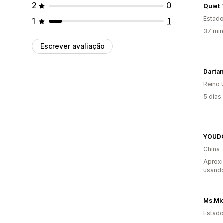
2
0
Quiet 
Estado
1
1
37 min
Escrever avaliação
Dartan
Reino 
5 dias
YOUD
China
Aprox
usand
Estado