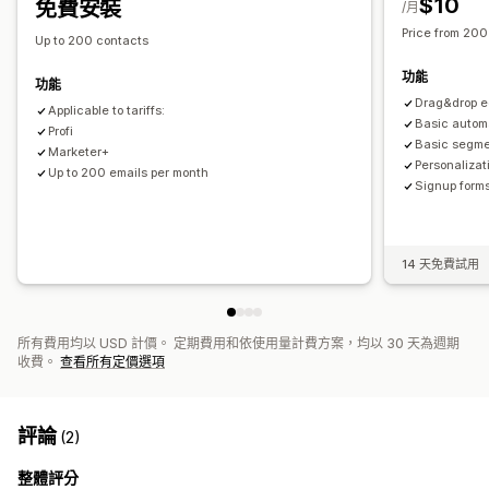
$10
免費安裝
/月
管理行銷活動
Price from 200
編輯工具
範本
AI 生成內容
翻譯
本地化
自訂代碼
自訂字型
Up to 200 contacts
大量編輯
匯入和匯出
電子郵件網域
收集同意書
功能
功能
電子郵件收集清單
簡訊收集清單
觸發條件與規則
自動化
Drag&drop e
Applicable to tariffs:
目標設定
地理位置
分群
標記
追蹤
報告
深入分析與秘訣
Basic autom
Profi
Basic segme
分析
A/B 測試
API 與 Webhook
Marketer+
Personalizat
Up to 200 emails per month
Signup form
14 天免費試用
所有費用均以 USD 計價。 定期費用和依使用量計費方案，均以 30 天為週期
收費。
查看所有定價選項
評論
(2)
整體評分