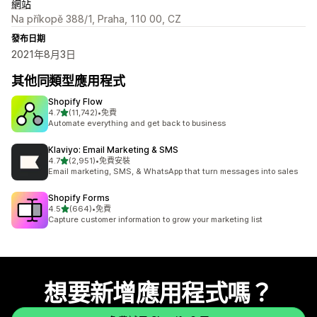
網站
Na příkopě 388/1, Praha, 110 00, CZ
發布日期
2021年8月3日
其他同類型應用程式
Shopify Flow
滿分 5 顆星
4.7
(11,742)
•
免費
共有 11742 則評價
Automate everything and get back to business
Klaviyo: Email Marketing & SMS
滿分 5 顆星
4.7
(2,951)
•
免費安裝
共有 2951 則評價
Email marketing, SMS, & WhatsApp that turn messages into sales
Shopify Forms
滿分 5 顆星
4.5
(664)
•
免費
共有 664 則評價
Capture customer information to grow your marketing list
想要新增應用程式嗎？