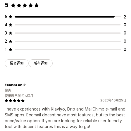
5
5
2
4
0
3
0
2
0
1
0
撰寫評價
所有評價
Econea.cz
捷克
使用應用程式 5個月
2023年10月25日
I have experiences with Klaviyo, Drip and MailChimp e-mail and
SMS apps. Ecomail doesnt have most features, but its the best
price/value option. If you are looking for reliable user friendly
tool with decent features this is a way to go!