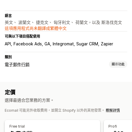
語言
英文、 波蘭文、 捷克文、 匈牙利文、 荷蘭文，以及 斯洛伐克文
這項應用程式尚未翻譯成繁體中文
可與以下項目搭配使用
API
Facebook Ads
GA
Integromat
Sugar CRM
Zapier
類別
電子郵件行銷
顯示功能
行銷活動類型
電子郵件行銷活動
簡訊行銷活動
社群媒體
電子報
彈出式視窗
定價
表單
折扣
獎勵
促銷
追加銷售電子郵件
交叉銷售電子郵件
選擇最適合您業務的方案。
購物車電子郵件
結帳電子郵件
離開挽留行銷
放棄的購物車
歡迎電子郵件
後續電子郵件
降價電子郵件
補貨電子郵件
Ecomail 可能另外收取費用，並開立 Shopify 以外的其他發票。
瞭解詳情
挽回電子郵件
商品推薦
連續電子郵件行銷活動
訂閱
商品評價
自訂行銷活動
Free trial
Profi