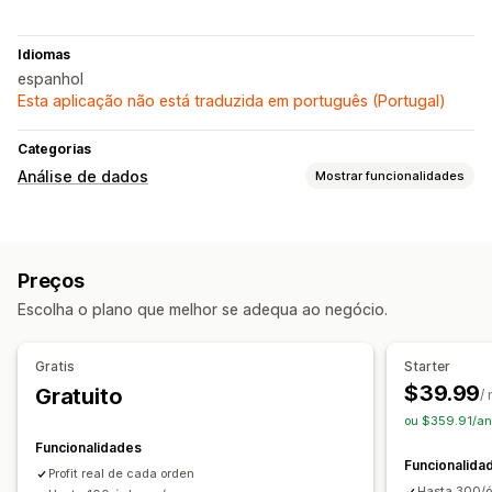
Idiomas
espanhol
Esta aplicação não está traduzida em português (Portugal)
Categorias
Análise de dados
Mostrar funcionalidades
Marketing e vendas
Atribuição de marketing
Análise da finalização da compra
Preços
ROAS
Informações sobre lucros
Escolha o plano que melhor se adequa ao negócio.
Imagens e relatórios
Dashboard de análise de dados
Relatórios de várias lojas
Gratis
Starter
Avaliação comparativa
Análise do histórico
$39.99
Gratuito
/
ou $359.91/an
Funcionalidades
Funcionalida
Profit real de cada orden
Hasta 300/