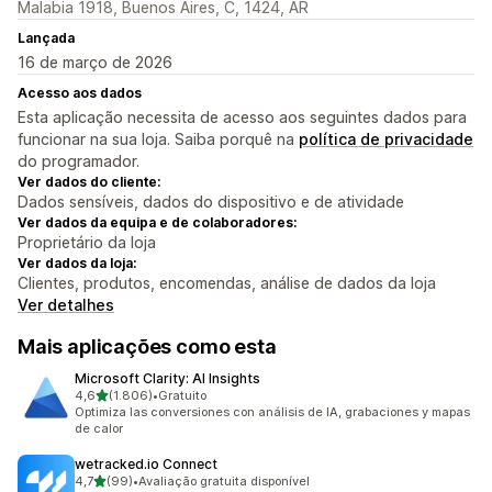
Malabia 1918, Buenos Aires, C, 1424, AR
Lançada
16 de março de 2026
Acesso aos dados
Esta aplicação necessita de acesso aos seguintes dados para
funcionar na sua loja. Saiba porquê na
política de privacidade
do programador.
Ver dados do cliente:
Dados sensíveis, dados do dispositivo e de atividade
Ver dados da equipa e de colaboradores:
Proprietário da loja
Ver dados da loja:
Clientes, produtos, encomendas, análise de dados da loja
Ver detalhes
Mais aplicações como esta
Microsoft Clarity: AI Insights
de 5 estrelas
4,6
(1.806)
•
Gratuito
1806 total de avaliações
Optimiza las conversiones con análisis de IA, grabaciones y mapas
de calor
wetracked.io Connect
de 5 estrelas
4,7
(99)
•
Avaliação gratuita disponível
99 total de avaliações