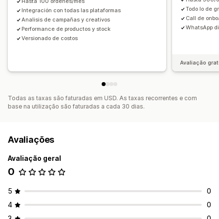
Hasta 100 órdenes/mes
Todo lo de gr
Integración con todas las plataformas
Call de onb
Analisis de campañas y creativos
WhatsApp di
Performance de productos y stock
Versionado de costos
Avaliação grat
Todas as taxas são faturadas em USD. As taxas recorrentes e com
base na utilização são faturadas a cada 30 dias.
Avaliações
Avaliação geral
0
5
0
4
0
3
0