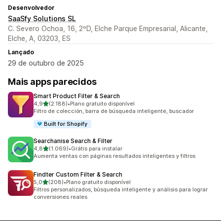
Desenvolvedor
SaaSfy Solutions SL
C. Severo Ochoa, 16, 2ºD, Elche Parque Empresarial, Alicante,
Elche, A, 03203, ES
Lançado
29 de outubro de 2025
Mais apps parecidos
Smart Product Filter & Search
de 5 estrelas
4,9
(2.188)
•
Plano gratuito disponível
2188 avaliações ao todo
Filtro de colección, barra de búsqueda inteligente, buscador
Built for Shopify
Searchanise Search & Filter
de 5 estrelas
4,8
(1.069)
•
Grátis para instalar
1069 avaliações ao todo
Aumenta ventas con páginas resultados inteligentes y filtros
Findter Custom Filter & Search
de 5 estrelas
5,0
(208)
•
Plano gratuito disponível
208 avaliações ao todo
Filtros personalizados, búsqueda inteligente y análisis para lograr
conversiones reales