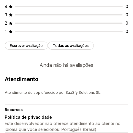
4
0
Personalização de exibição
3
0
Responsividade para dispositivos móveis
2
0
CSS personalizado
Estilização personalizada
1
0
Exibição de filtro
Filtros personalizados
Página de resultados de busca
Escrever avaliação
Todas as avaliações
Análises
Insights de IA
Acompanhamento de conversões
Ainda não há avaliações
Painéis de controle personalizados
Insights de comportamento
Atendimento
Atendimento do app oferecido por SaaSfy Solutions SL.
Recursos
Política de privacidade
Este desenvolvedor não oferece atendimento ao cliente no
idioma que você selecionou: Português (brasil).