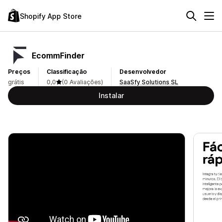
Shopify App Store
EcommFinder
Preços
Classificação
Desenvolvedor
grátis
0,0
(0 Avaliações)
SaaSfy Solutions SL
Instalar