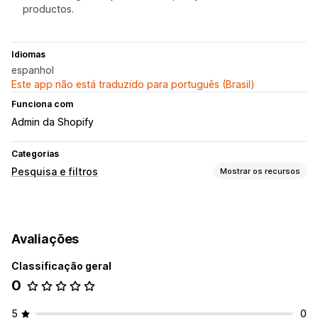
productos.
Idiomas
espanhol
Este app não está traduzido para português (Brasil)
Funciona com
Admin da Shopify
Categorias
Pesquisa e filtros
Mostrar os recursos
Recursos de pesquisa
Pesquisa instantânea
Em vários idiomas
Pesquisa por IA
Avaliações
Grupos de sinônimos
Palavras de parada
Sugestões de pesquisa
Recomendações de produtos
Classificação geral
Vários filtros
Pesquisa personalizada
0
Classificação personalizada
Barra de pesquisa
5
0
Excluir resultados