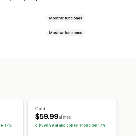
Mostrar funciones
Mostrar funciones
to
Variantes
SKU
Automático
Masivo
En tiempo real
nes
Precios
escripciones
Inventario
es de pedidos
Informes de errores
ario
de SEO
Migración de datos
Estado en tiempo real
guridad
Búsqueda y filtro
Gold
$59.99
al mes
del 17%
o $599.99 al año con un ahorro del 17%