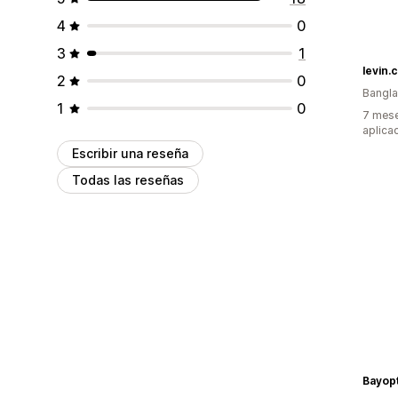
4
0
3
1
levin.
2
0
Bangl
1
0
7 mese
aplica
Escribir una reseña
Todas las reseñas
Bayopt