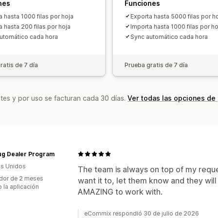
nes
Funciones
a hasta 1000 filas por hoja
Exporta hasta 5000 filas por h
a hasta 200 filas por hoja
Importa hasta 1000 filas por ho
utomático cada hora
Sync automático cada hora
ratis de 7 día
Prueba gratis de 7 día
tes y por uso se facturan cada 30 días.
Ver todas las opciones de
ug Dealer Program
s Unidos
The team is always on top of my reque
dor de 2 meses
want it to, let them know and they wi
 la aplicación
AMAZING to work with.
eCommix respondió 30 de julio de 2026