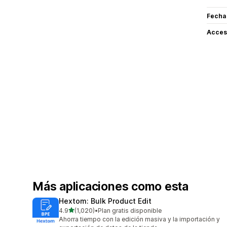
Fecha
Acceso
Más aplicaciones como esta
Hextom: Bulk Product Edit
de 5 estrellas
4.9
(1,020)
•
Plan gratis disponible
1020 reseñas en total
Ahorra tiempo con la edición masiva y la importación y