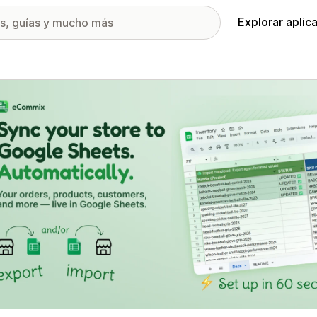
Explorar aplic
ía de imágenes destacadas