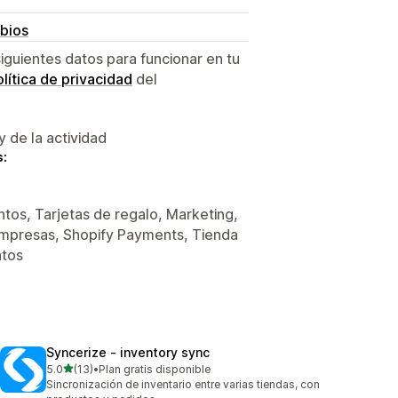
bios
siguientes datos para funcionar en tu
lítica de privacidad
del
y de la actividad
s:
tos, Tarjetas de regalo, Marketing,
 empresas, Shopify Payments, Tienda
atos
Syncerize ‑ inventory sync
de 5 estrellas
5.0
(13)
•
Plan gratis disponible
13 reseñas en total
Sincronización de inventario entre varias tiendas, con