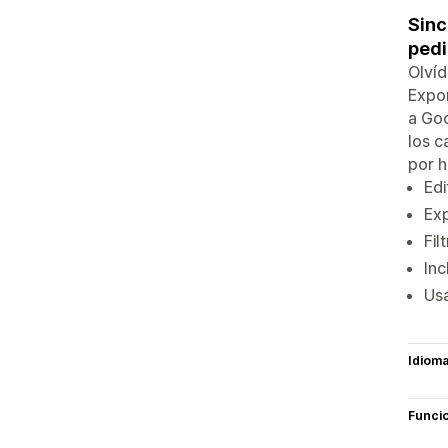
Sinc
ped
Olvíd
Expor
a Goo
los c
por h
Edi
Exp
Fil
Inc
Usa
Idiom
Funci