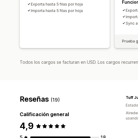
Funcio
Exporta hasta 5 filas por hoja
Export
Importa hasta 5 filas por hoja
Import
Sync a
Prueba g
Todos los cargos se facturan en USD. Los cargos recurren
Reseñas
Tuff J
(19)
Estado
Alrede
Calificación general
usando
4,9
5
18