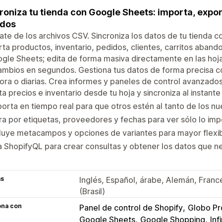
roniza tu tienda con Google Sheets: importa, export
idos
ate de los archivos CSV. Sincroniza los datos de tu tienda 
ta productos, inventario, pedidos, clientes, carritos aban
gle Sheets; edita de forma masiva directamente en las hojas
ambios en segundos. Gestiona tus datos de forma precisa co
ora o diarias. Crea informes y paneles de control avanzado
ta precios e inventario desde tu hoja y sincroniza al instante
orta en tiempo real para que otros estén al tanto de los n
tra por etiquetas, proveedores y fechas para ver sólo lo im
luye metacampos y opciones de variantes para mayor flexib
 ShopifyQL para crear consultas y obtener los datos que n
as
Inglés, Español, árabe, Alemán, Franc
(Brasil)
ona con
Panel de control de Shopify
Globo Pr
Google Sheets
Google Shopping
Inf