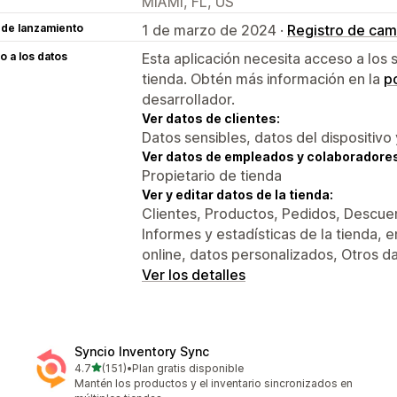
MIAMI, FL, US
 de lanzamiento
1 de marzo de 2024 ·
Registro de cam
 a los datos
Esta aplicación necesita acceso a los 
tienda. Obtén más información en la
po
desarrollador.
Ver datos de clientes:
Datos sensibles, datos del dispositivo 
Ver datos de empleados y colaboradore
Propietario de tienda
Ver y editar datos de la tienda:
Clientes, Productos, Pedidos, Descuen
Informes y estadísticas de la tienda,
online, datos personalizados, Otros d
Ver los detalles
Syncio Inventory Sync
de 5 estrellas
4.7
(151)
•
Plan gratis disponible
151 reseñas en total
Mantén los productos y el inventario sincronizados en