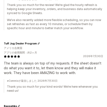
Thank you so much for the review! We’re glad the hourly refresh is
helping keep your inventory, orders, and business data automatically
synced to Google Sheets.
We’ve also recently added more flexible scheduling, so you can now
set refreshes as fast as every 10 minutes, or schedule them by
specific hour and minute to better match your workflow.
Tuff Jug Dealer Program
アメリカ合衆国
アプリの使用期間：約2ヶ月
2026年7月30日
The team is always on top of my requests. If the sheet doesn't
do what you want it to, let them know and they will make it
work. They have been AMAZING to work with.
eCommixが返信しました 2026年7月30日
Thank you so much for your kind words! We’re here whenever you
need us!
Bayoptiks