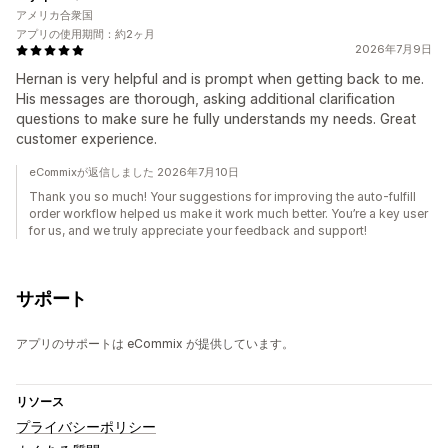
アメリカ合衆国
アプリの使用期間：約2ヶ月
2026年7月9日
Hernan is very helpful and is prompt when getting back to me.
His messages are thorough, asking additional clarification
questions to make sure he fully understands my needs. Great
customer experience.
eCommixが返信しました 2026年7月10日
Thank you so much! Your suggestions for improving the auto-fulfill
order workflow helped us make it work much better. You’re a key user
for us, and we truly appreciate your feedback and support!
サポート
アプリのサポートは eCommix が提供しています。
リソース
プライバシーポリシー