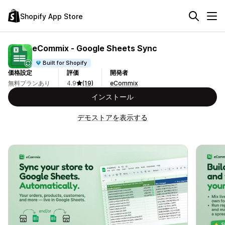
Shopify App Store
eCommix ‑ Google Sheets Sync
Built for Shopify
価格設定
評価
開発者
無料プランあり
4.9
(19)
eCommix
インストール
デモストアを表示する