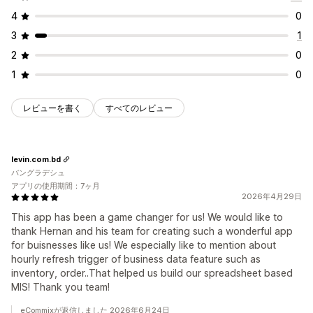
4
0
3
1
2
0
1
0
レビューを書く
すべてのレビュー
levin.com.bd
バングラデシュ
アプリの使用期間：7ヶ月
2026年4月29日
This app has been a game changer for us! We would like to
thank Hernan and his team for creating such a wonderful app
for buisnesses like us! We especially like to mention about
hourly refresh trigger of business data feature such as
inventory, order..That helped us build our spreadsheet based
MIS! Thank you team!
eCommixが返信しました 2026年6月24日