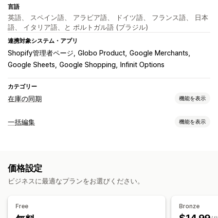
言語
英語、 スペイン語、 アラビア語、 ドイツ語、 フランス語、 日本
語、 イタリア語、と ポルトガル語 (ブラジル)
連携対象システム・アプリ
Shopify管理者ページ
Globo Product
Google Merchants
Google Sheets
Google Shopping
Infinit Options
カテゴリー
在庫の同期
機能を表示
同期タイプ
一括編集
機能を表示
注文
価格
商品の詳細
バリエーション
SKU
バーコード
編集可能なリソース
複数ストア
自動
一括
リアルタイム
スケジュール式
カスタム
商品
バリエーション
注文
画像
価格
SKUとバーコード
タグ
通知とレポート
価格設定
説明
在庫
メタフィールド
コレクション
自動アラート
注文の更新
エラーレポート
履歴レポート
ビジネスに最適なプランをお選びください。
アクション
在庫アラート
データのインポートとエクスポート
一括削除
SEOの更新
データ移行
データ同期
バックアップ
リアルタイムステータス
Free
Bronze
検索と絞り込み
スケジュール式タスク
一括編集