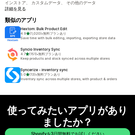
インストア、 カスタムデータ、 その他のデータ
詳細を見る
類似のアプリ
Hextom: Bulk Product Edit
5つ星中
4.9
(1,020)
•
無料プランあり
合計レビュー数：1020件
Save time with bulk editing, importing, exporting store data
Syncio Inventory Sync
5つ星中
4.7
(151)
•
無料プランあり
合計レビュー数：151件
Keep products and stock synced across multiple stores
Syncerize ‑ inventory sync
5つ星中
5.0
(13)
•
無料プランあり
合計レビュー数：13件
Inventory sync across multiple stores, with product & orders
使ってみたいアプリがあり
ましたか？
Shopifyを3日間無料でお試しください