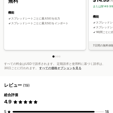
$14.99
無料
/
または$149.9
機能
機能
スプレッドシートごとに最大5行を出力
スプレッドシ
スプレッドシートごとに最大5行をインポート
スプレッドシ
1時間ごとに
7日間の無料体
すべての料金はUSDで請求されます。 定期請求と使用料に基づく請求は、
30日ごとに行われます。
すべての価格オプションを見る
レビュー
(19)
総合評価
4.9
5
18