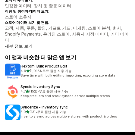
고객 데이터 보기:
민감한 데이터, 장치 및 활동 데이터
직원 및 참여자 데이터 보기:
스토어 소유자
스토어 데이터 보기 및 편집:
고객, 제품, 주문, 할인, 기프트 카드, 마케팅, 스토어 분석, 회사,
Shopify Payments, 온라인 스토어, 사용자 지정 데이터, 기타 데이
터
세부 정보 보기
이 앱과 비슷한 더 많은 앱 보기
Hextom: Bulk Product Edit
별 5개 중
4.9
(1,018)
•
무료 플랜 사용 가능
총 리뷰 1018개
Save time with bulk editing, importing, exporting store data
Syncio Inventory Sync
별 5개 중
4.7
(152)
•
무료 플랜 사용 가능
총 리뷰 152개
Keep products and stock synced across multiple stores
Syncerize ‑ inventory sync
별 5개 중
5.0
(13)
•
무료 플랜 사용 가능
총 리뷰 13개
Inventory sync across multiple stores, with product & orders