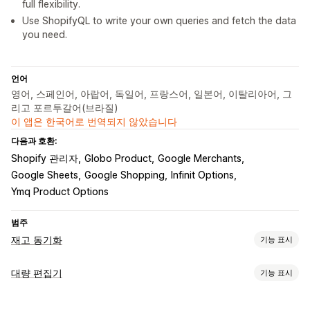
full flexibility.
Use ShopifyQL to write your own queries and fetch the data
you need.
언어
영어, 스페인어, 아랍어, 독일어, 프랑스어, 일본어, 이탈리아어, 그
리고 포르투갈어(브라질)
이 앱은 한국어로 번역되지 않았습니다
다음과 호환:
Shopify 관리자
Globo Product
Google Merchants
Google Sheets
Google Shopping
Infinit Options
Ymq Product Options
범주
재고 동기화
기능 표시
동기화 유형
대량 편집기
기능 표시
주문
가격
제품 세부 정보
이형 상품
SKU
바코드
멀티스토어
편집 가능한 자원
자동
대량
실시간
예약됨
맞춤형