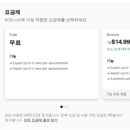
제품
이형 상품
주문
이미지
가격
알림 및 보고서
요금제
SKU(재고 관리 코드) 및 바코드
태그
설명
재고
메타 필드
자동화된 알림
주문 업데이트
오류 보고서
과거 보고서
비즈니스에 가장 적합한 요금제를 선택하세요.
컬렉션
재고 알림
데이터 가져오기 및 내보내기
실시간 상태
조치
Free
Bronze
대량 삭제
SEO 업데이트
데이터 마이그레이션
데이터 동기화
$14.9
무료
/월
백업
검색 및 필터링
예약된 작업
대량 편집
또는 연 $149.9
기능
기능
Export up to 5 rows per spreadsheet
Export up to
Import up to 5 rows per spreadsheet
Import up to
Automatical
7일 무료 체험
모든 비용은 USD(으)로 청구됩니다. 반복 요금 및 사용 기반 요금은 30일마다
청구됩니다.
모든 요금제 옵션 보기