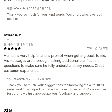
work. They have been AMAZING to work with.
답글 eCommix개 2026년 7월 30일
Thank you so much for your kind words! We’re here whenever you
need us!
Bayoptiks
미국
앱 사용 기간 대략 2개월
2026년 7월 9일
Hernan is very helpful and is prompt when getting back to me.
His messages are thorough, asking additional clarification
questions to make sure he fully understands my needs. Great
customer experience.
답글 eCommix개 2026년 7월 10일
Thank you so much! Your suggestions for improving the auto-fulfill
order workflow helped us make it work much better. You’re a key user
for us, and we truly appreciate your feedback and support!
지원