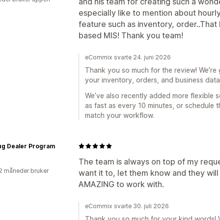
and his team for creating such a wonde
especially like to mention about hourly
feature such as inventory, order..That
based MIS! Thank you team!
eCommix svarte 24. juni 2026
Thank you so much for the review! We’re g
your inventory, orders, and business dat
We’ve also recently added more flexible 
as fast as every 10 minutes, or schedule 
match your workflow.
ug Dealer Program
The team is always on top of my reque
2 måneder bruker
want it to, let them know and they wi
AMAZING to work with.
eCommix svarte 30. juli 2026
Thank you so much for your kind words! 