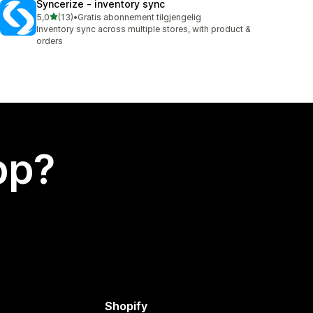
Syncerize ‑ inventory sync
av 5 stjerner
5,0
(13)
•
Gratis abonnement tilgjengelig
Totalt 13 omtaler
Inventory sync across multiple stores, with product &
orders
app?
Shopify