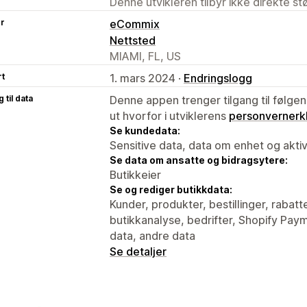
Denne utvikleren tilbyr ikke direkte s
er
eCommix
Nettsted
MIAMI, FL, US
rt
1. mars 2024 ·
Endringslogg
 til data
Denne appen trenger tilgang til følgen
ut hvorfor i utviklerens
personvernerk
Se kundedata:
Sensitive data, data om enhet og aktiv
Se data om ansatte og bidragsytere:
Butikkeier
Se og rediger butikkdata:
Kunder, produkter, bestillinger, rabat
butikkanalyse, bedrifter, Shopify Pay
data, andre data
Se detaljer