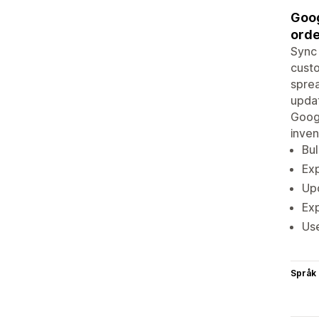
Goog
orde
Sync 
custo
sprea
updat
Googl
inve
Bul
Exp
Upd
Exp
Use
Språk