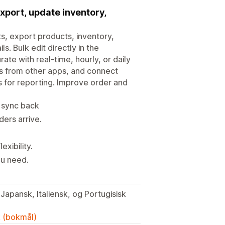
xport, update inventory,
s, export products, inventory,
. Bulk edit directly in the
te with real-time, hourly, or daily
ns from other apps, and connect
for reporting. Improve order and
d sync back
ders arrive.
exibility.
ou need.
k (bokmål)