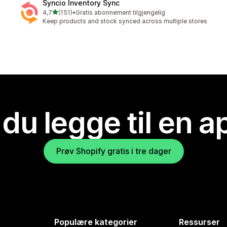
Syncio Inventory Sync
av 5 stjerner
4,7
(151)
•
Gratis abonnement tilgjengelig
Totalt 151 omtaler
Keep products and stock synced across multiple stores
 du legge til en 
Prøv Shopify gratis i tre dager
Populære kategorier
Ressurser