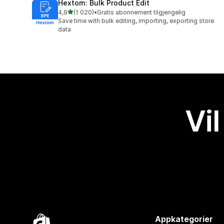
Hextom: Bulk Product Edit
av 5 stjerner
4,9
(1 020)
•
Gratis abonnement tilgjengelig
Totalt 1020 omtaler
Save time with bulk editing, importing, exporting store
data
Vil
Appkategorier