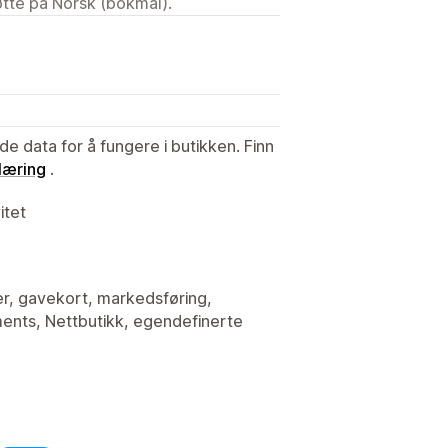
tøtte på Norsk (bokmål).
de data for å fungere i butikken. Finn
læring
.
itet
ter, gavekort, markedsføring,
ments, Nettbutikk, egendefinerte