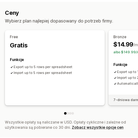
Produkty
Warianty
Zamówienia
Obrazy
Ceny
Automatyczna
Zbiorcza
Czas rzeczywisty
Zaplanowana
Ceny
SKU i kody kreskowe
Tagi
Opisy
Zapasy
Metapola
Niestandardowe
Wybierz plan najlepiej dopasowany do potrzeb firmy.
Kolekcje
Powiadomienia i raporty
Działania
Zautomatyzowane alerty
Aktualizacje zamówienia
Free
Bronze
Usuwanie zbiorcze
Uaktualnienia SEO
Migracja danych
Raporty o błędach
Raporty archiwalne
$14.99
Gratis
/m
Synchronizacja danych
Kopia zapasowa
Alerty dotyczące zapasów
Import i eksport danych
albo $149.99/r
Wyszukiwanie i filtrowanie
Zaplanowane zadania
Status w czasie rzeczywistym
Funkcje
Funkcje
Edycja zbiorcza
Export up to 5 rows per spreadsheet
Export up to
Import up to 5 rows per spreadsheet
Import up to
Automatical
7-dniowa dar
Wszystkie opłaty są naliczane w USD. Opłaty cykliczne i zależne od
użytkowania są pobierane co 30 dni.
Zobacz wszystkie opcje cen