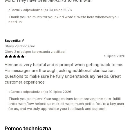
work. They have been AMAZING to work with.
eCommix odpowiedział(a) 30 lipiec 2026
Thank you so much for your kind words! We’re here whenever you
need us!
Bayoptiks
Stany Zjednoczone
Około 2 miesiące korzystania z aplikacji
9 lipiec 2026
Hernan is very helpful and is prompt when getting back to me.
His messages are thorough, asking additional clarification
questions to make sure he fully understands my needs. Great
customer experience.
eCommix odpowiedział(a) 10 lipiec 2026
Thank you so much! Your suggestions for improving the auto-fulfill
order workflow helped us make it work much better. You’re a key user
for us, and we truly appreciate your feedback and support!
Pomoc techniczna