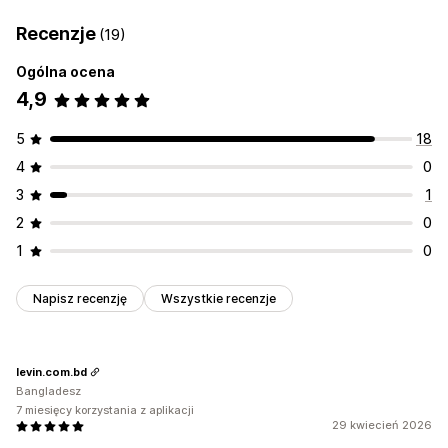
Recenzje
(19)
Ogólna ocena
4,9
5
18
4
0
3
1
2
0
1
0
Napisz recenzję
Wszystkie recenzje
levin.com.bd
Bangladesz
7 miesięcy korzystania z aplikacji
29 kwiecień 2026