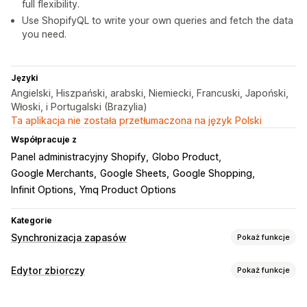
full flexibility.
Use ShopifyQL to write your own queries and fetch the data
you need.
Języki
Angielski, Hiszpański, arabski, Niemiecki, Francuski, Japoński,
Włoski, i Portugalski (Brazylia)
Ta aplikacja nie została przetłumaczona na język Polski
Współpracuje z
Panel administracyjny Shopify
Globo Product
Google Merchants
Google Sheets
Google Shopping
Infinit Options
Ymq Product Options
Kategorie
Synchronizacja zapasów
Pokaż funkcje
Typ synchronizacji
Edytor zbiorczy
Pokaż funkcje
Zamówienia
Ceny
Szczegóły produktu
Warianty
Edytowalne zasoby
Jednostki SKU
Kody kreskowe
Wiele sklepów