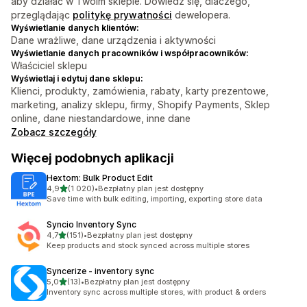
aby działać w Twoim sklepie. Dowiedz się, dlaczego,
przeglądając
politykę prywatności
dewelopera.
Wyświetlanie danych klientów:
Dane wrażliwe, dane urządzenia i aktywności
Wyświetlanie danych pracowników i współpracowników:
Właściciel sklepu
Wyświetlaj i edytuj dane sklepu:
Klienci, produkty, zamówienia, rabaty, karty prezentowe,
marketing, analizy sklepu, firmy, Shopify Payments, Sklep
online, dane niestandardowe, inne dane
Zobacz szczegóły
Więcej podobnych aplikacji
Hextom: Bulk Product Edit
na 5 gwiazdek
4,9
(1 020)
•
Bezpłatny plan jest dostępny
Łączna liczba recenzji: 1020
Save time with bulk editing, importing, exporting store data
Syncio Inventory Sync
na 5 gwiazdek
4,7
(151)
•
Bezpłatny plan jest dostępny
Łączna liczba recenzji: 151
Keep products and stock synced across multiple stores
Syncerize ‑ inventory sync
na 5 gwiazdek
5,0
(13)
•
Bezpłatny plan jest dostępny
Łączna liczba recenzji: 13
Inventory sync across multiple stores, with product & orders