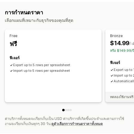
สินค้า
ตัวเลือกสินค้า
คำสั่งซื้อ
รูปภาพ
ราคา
SKU และบาร์โค้ด
ที่กำหนดเอง
การกำหนดราคา
แท็ก
คำอธิบาย
สินค้าคงคลัง
เมตาฟิลด์
คอลเลกชัน
การแจ้งเตือนและรายงาน
เลือกแผนที่เหมาะกับธุรกิจของคุณที่สุด
การดำเนินการ
การแจ้งเตือนอัตโนมัติ
อัปเดตคำสั่งซื้อ
รายงานข้อผิดพลาด
การลบจำนวนมาก
การอัปเดต SEO
การย้ายข้อมูลร้านค้า
รายงานข้อมูลในอดีต
การแจ้งเตือนสินค้าคงคลัง
Free
Bronze
ซิงค์ข้อมูล
ข้อมูลสำรอง
การค้นหาและตัวกรอง
การนำเข้าและส่งออกข้อมูล
สถานะเรียลไทม์
$14.99
ฟรี
/ เ
งานตามกำหนดเวลา
การแก้ไขจำนวนมาก
หรือ $149.99/ป
ฟีเจอร์
ฟีเจอร์
Export up to 5 rows per spreadsheet
Export up to
Import up to 5 rows per spreadsheet
Import up to
Automatical
ทดลองใช้งานฟรี 
ค่าบริการทั้งหมดจะเรียกเก็บเป็น USD ค่าบริการที่เกิดขึ้นประจำและตามการใช้
งานจะเรียกเก็บเงินทุกๆ 30 วัน
ดูตัวเลือกการกำหนดราคาทั้งหมด