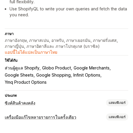
full flexibility.
Use ShopifyQL to write your own queries and fetch the data
you need.
ภาษา
ภาษาอังกฤษ, ภาษาสเปน, อาหรับ, ภาษาเยอรมัน, ภาษาฝรั่งเศส,
ภาษาญี่ปุ่น, ภาษาอิตาลีและ ภาษาโปรตุเกส (บราซิล)
แอปนี้ไม่ได้แปลเป็นภาษาไทย
ใช้ได้กับ
ส่วนผู้ดูแล Shopify
Globo Product
Google Merchants
Google Sheets
Google Shopping
Infinit Options
Ymq Product Options
ประเภท
ซิงค์สินค้าคงคลัง
แสดงฟีเจอร์
ประเภทการซิงค์
เครื่องมือแก้ไขหลายรายการในครั้งเดียว
แสดงฟีเจอร์
คำสั่งซื้อ
ราคา
รายละเอียดสินค้า
ตัวเลือกสินค้า
SKU
บาร์โค้ด
แหล่งข้อมูลที่แก้ไขได้
หลายร้านค้า
อัตโนมัติ
หลายรายการ
เรียลไทม์
ตามกำหนดเวลา