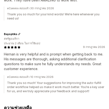
work. They have been AMAZING to work with.
eCommix ตอบแล้ว 30 กรกฎาคม 2026
Thank you so much for your kind words! We’re here whenever you
need us!
Bayoptiks
สหรัฐอเมริกา
ประมาณ 2 เดือน ในการใช้แอป
9 กรกฎาคม 2026
Hernan is very helpful and is prompt when getting back to me.
His messages are thorough, asking additional clarification
questions to make sure he fully understands my needs. Great
customer experience.
eCommix ตอบแล้ว 10 กรกฎาคม 2026
Thank you so much! Your suggestions for improving the auto-fulfill
order workflow helped us make it work much better. You’re a key user
for us, and we truly appreciate your feedback and support!
ความช่วยเหลือ