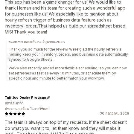
This app has been a game changer for us! We would like to
thank Hernan and his team for creating such a wonderful app
for buisnesses like us! We especially like to mention about
hourly refresh trigger of business data feature such as
inventory, order..That helped us build our spreadsheet based
MIS! Thank you team!
eCommix ตอบแล้ว 24 มิถุนายน 2026
Thank you so much for the review! We’re glad the hourly refresh is
helping keep your inventory, orders, and business data automatically
synced to Google Sheets.
We’ve also recently added more flexible scheduling, so you can now
set refreshes as fast as every 10 minutes, or schedule them by
specific hour and minute to better match your workflow.
Tuff Jug Dealer Program
สหรัฐอเมริกา
ประมาณ 2 เดือน ในการใช้แอป
30 กรกฎาคม 2026
The team is always on top of my requests. If the sheet doesn't
do what you want it to, let them know and they will make it