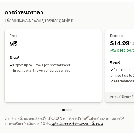
สินค้า
ตัวเลือกสินค้า
คำสั่งซื้อ
รูปภาพ
ราคา
SKU และบาร์โค้ด
ที่กำหนดเอง
การกำหนดราคา
แท็ก
คำอธิบาย
สินค้าคงคลัง
เมตาฟิลด์
คอลเลกชัน
การแจ้งเตือนและรายงาน
เลือกแผนที่เหมาะกับธุรกิจของคุณที่สุด
การดำเนินการ
การแจ้งเตือนอัตโนมัติ
อัปเดตคำสั่งซื้อ
รายงานข้อผิดพลาด
การลบจำนวนมาก
การอัปเดต SEO
การย้ายข้อมูลร้านค้า
รายงานข้อมูลในอดีต
การแจ้งเตือนสินค้าคงคลัง
Free
Bronze
ซิงค์ข้อมูล
ข้อมูลสำรอง
การค้นหาและตัวกรอง
การนำเข้าและส่งออกข้อมูล
สถานะเรียลไทม์
$14.99
ฟรี
/ เ
งานตามกำหนดเวลา
การแก้ไขจำนวนมาก
หรือ $149.99/ป
ฟีเจอร์
ฟีเจอร์
Export up to 5 rows per spreadsheet
Export up to
Import up to 5 rows per spreadsheet
Import up to
Automatical
ทดลองใช้งานฟรี 
ค่าบริการทั้งหมดจะเรียกเก็บเป็น USD ค่าบริการที่เกิดขึ้นประจำและตามการใช้
งานจะเรียกเก็บเงินทุกๆ 30 วัน
ดูตัวเลือกการกำหนดราคาทั้งหมด