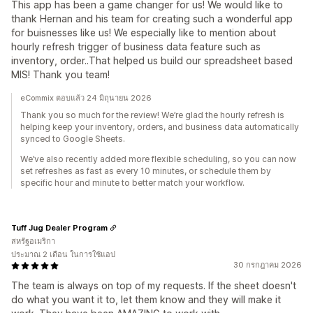
This app has been a game changer for us! We would like to
thank Hernan and his team for creating such a wonderful app
for buisnesses like us! We especially like to mention about
hourly refresh trigger of business data feature such as
inventory, order..That helped us build our spreadsheet based
MIS! Thank you team!
eCommix ตอบแล้ว 24 มิถุนายน 2026
Thank you so much for the review! We’re glad the hourly refresh is
helping keep your inventory, orders, and business data automatically
synced to Google Sheets.
We’ve also recently added more flexible scheduling, so you can now
set refreshes as fast as every 10 minutes, or schedule them by
specific hour and minute to better match your workflow.
Tuff Jug Dealer Program
สหรัฐอเมริกา
ประมาณ 2 เดือน ในการใช้แอป
30 กรกฎาคม 2026
The team is always on top of my requests. If the sheet doesn't
do what you want it to, let them know and they will make it