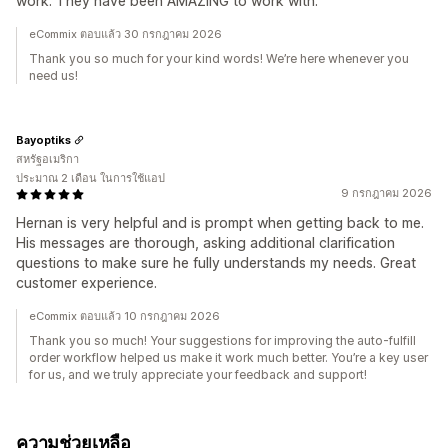
work. They have been AMAZING to work with.
eCommix ตอบแล้ว 30 กรกฎาคม 2026
Thank you so much for your kind words! We’re here whenever you
need us!
Bayoptiks
สหรัฐอเมริกา
ประมาณ 2 เดือน ในการใช้แอป
9 กรกฎาคม 2026
Hernan is very helpful and is prompt when getting back to me.
His messages are thorough, asking additional clarification
questions to make sure he fully understands my needs. Great
customer experience.
eCommix ตอบแล้ว 10 กรกฎาคม 2026
Thank you so much! Your suggestions for improving the auto-fulfill
order workflow helped us make it work much better. You’re a key user
for us, and we truly appreciate your feedback and support!
ความช่วยเหลือ