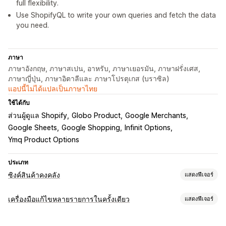
full flexibility.
Use ShopifyQL to write your own queries and fetch the data
you need.
ภาษา
ภาษาอังกฤษ, ภาษาสเปน, อาหรับ, ภาษาเยอรมัน, ภาษาฝรั่งเศส,
ภาษาญี่ปุ่น, ภาษาอิตาลีและ ภาษาโปรตุเกส (บราซิล)
แอปนี้ไม่ได้แปลเป็นภาษาไทย
ใช้ได้กับ
ส่วนผู้ดูแล Shopify
Globo Product
Google Merchants
Google Sheets
Google Shopping
Infinit Options
Ymq Product Options
ประเภท
ซิงค์สินค้าคงคลัง
แสดงฟีเจอร์
ประเภทการซิงค์
เครื่องมือแก้ไขหลายรายการในครั้งเดียว
แสดงฟีเจอร์
คำสั่งซื้อ
ราคา
รายละเอียดสินค้า
ตัวเลือกสินค้า
SKU
บาร์โค้ด
แหล่งข้อมูลที่แก้ไขได้
หลายร้านค้า
อัตโนมัติ
หลายรายการ
เรียลไทม์
ตามกำหนดเวลา