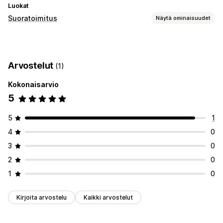
Luokat
Suoratoimitus
Näytä ominaisuudet
Myytävät tuotteet
Vaatteet ja asusteet
Laukut ja matkalaukut
Arvostelut
(1)
Terveys ja kauneus
Elektroniikka
Taide ja käsityö
Urheilutuotteet
Yritykset ja toimistot
Kokonaisarvio
5
Hankintasijainnit
Italia
Kiina
Malesia
Saksa
Singapore
5
1
4
0
3
0
2
0
1
0
Kirjoita arvostelu
Kaikki arvostelut