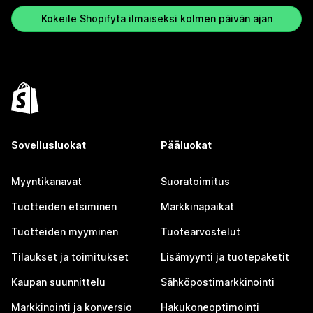
Kokeile Shopifyta ilmaiseksi kolmen päivän ajan
Sovellusluokat
Pääluokat
Myyntikanavat
Suoratoimitus
Tuotteiden etsiminen
Markkinapaikat
Tuotteiden myyminen
Tuotearvostelut
Tilaukset ja toimitukset
Lisämyynti ja tuotepaketit
Kaupan suunnittelu
Sähköpostimarkkinointi
Markkinointi ja konversio
Hakukoneoptimointi