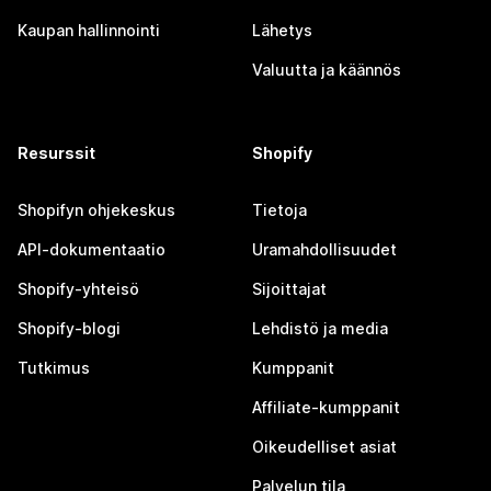
Kaupan hallinnointi
Lähetys
Valuutta ja käännös
Resurssit
Shopify
Shopifyn ohjekeskus
Tietoja
API-dokumentaatio
Uramahdollisuudet
Shopify-yhteisö
Sijoittajat
Shopify-blogi
Lehdistö ja media
Tutkimus
Kumppanit
Affiliate-kumppanit
Oikeudelliset asiat
Palvelun tila