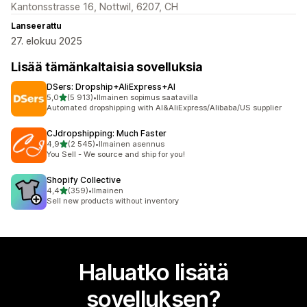
Kantonsstrasse 16, Nottwil, 6207, CH
Lanseerattu
27. elokuu 2025
Lisää tämänkaltaisia sovelluksia
DSers: Dropship+AliExpress+AI
/ 5 tähteä
5,0
(5 913)
•
Ilmainen sopimus saatavilla
5913 arvostelua yhteensä
Automated dropshipping with AI&AliExpress/Alibaba/US supplier
CJdropshipping: Much Faster
/ 5 tähteä
4,9
(2 545)
•
Ilmainen asennus
2545 arvostelua yhteensä
You Sell - We source and ship for you!
Shopify Collective
/ 5 tähteä
4,4
(359)
•
Ilmainen
359 arvostelua yhteensä
Sell new products without inventory
Haluatko lisätä
sovelluksen?