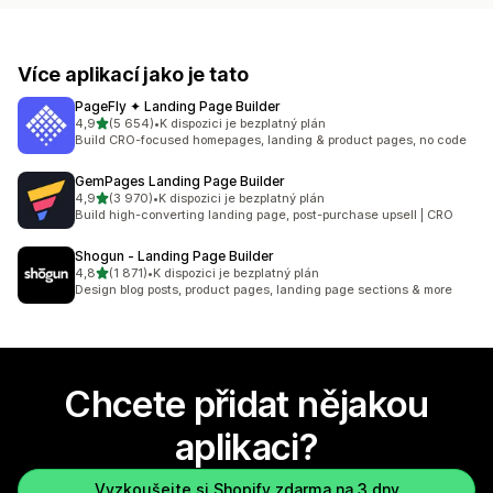
Více aplikací jako je tato
PageFly ✦ Landing Page Builder
z 5 hvězd
4,9
(5 654)
•
K dispozici je bezplatný plán
Celkový počet recenzí: 5654
Build CRO-focused homepages, landing & product pages, no code
GemPages Landing Page Builder
z 5 hvězd
4,9
(3 970)
•
K dispozici je bezplatný plán
Celkový počet recenzí: 3970
Build high-converting landing page, post-purchase upsell | CRO
Shogun ‑ Landing Page Builder
z 5 hvězd
4,8
(1 871)
•
K dispozici je bezplatný plán
Celkový počet recenzí: 1871
Design blog posts, product pages, landing page sections & more
Chcete přidat nějakou
aplikaci?
Vyzkoušejte si Shopify zdarma na 3 dny