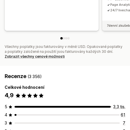
Responzivní design pro mobilní zařízení
Lazy loading
Page Analyt
CDN
Výkonnost trychtýře
24/7 livecha
Užitečné informace a tipy
Audity
Vykazování
Analytika
Sledování
Protokoly aktivit
7denní zkušeb
Všechny poplatky jsou fakturovány v měně USD. Opakované poplatky
a poplatky založené na použití jsou fakturovány každých 30 dní.
Zobrazit všechny cenové možnosti
Recenze
(3 356)
Celkové hodnocení
4,9
5
3,3 tis.
4
61
3
7