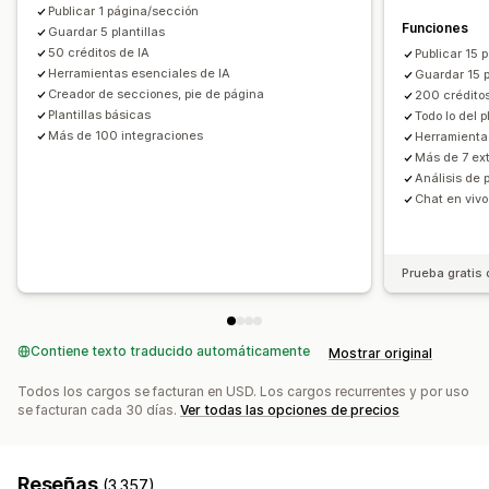
Publicar 1 página/sección
Funciones
Ofertas y recomendaciones
Guardar 5 plantillas
Gestión de páginas
50 créditos de IA
Publicar 15
Protección de los envíos
Complementos de productos
Herramienta de edición
Elementos
Plantillas
Herramientas esenciales de IA
Guardar 15 p
Recomendaciones de productos
Importar y exportar
Páginas de guardado
Creador de secciones, pie de página
200 créditos
Plantillas básicas
Todo lo del p
Compras conjuntas frecuentes
Paquetes
Páginas de borradores
Versiones de la página
Más de 100 integraciones
Herramienta
Descuentos por cantidad
Descuentos por volumen
Secciones globales
Estilos globales
Más de 7 ex
Recomendaciones de IA
Fuentes personalizadas
Código personalizado
Análisis de 
Chat en vivo
Fragmentos
Traducción
Localización
Generación de IA
Informes y estadísticas
SEO
Adaptación a dispositivos móviles
Carga lenta
CDN
Prueba A/B
Tasas de clics
Tasas de conversión
Información útil y consejos
Auditorías
Informes
Rendimiento de recomendaciones
Prueba gratis 
Informes y estadísticas
Seguimiento
Sugerencias de optimización
Rendimiento del embudo
Registros de actividad
Contiene texto traducido automáticamente
Mostrar original
Todos los cargos se facturan en USD. Los cargos recurrentes y por uso
se facturan cada 30 días.
Ver todas las opciones de precios
Reseñas
(3.357)