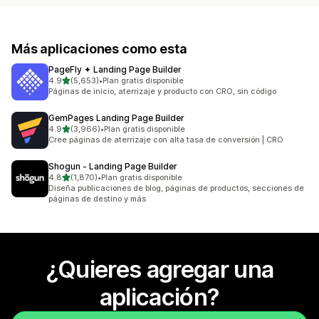
Más aplicaciones como esta
PageFly ✦ Landing Page Builder
de 5 estrellas
4.9
(5,653)
•
Plan gratis disponible
5653 reseñas en total
Páginas de inicio, aterrizaje y producto con CRO, sin código
GemPages Landing Page Builder
de 5 estrellas
4.9
(3,966)
•
Plan gratis disponible
3966 reseñas en total
Cree páginas de aterrizaje con alta tasa de conversión | CRO
Shogun ‑ Landing Page Builder
de 5 estrellas
4.8
(1,870)
•
Plan gratis disponible
1870 reseñas en total
Diseña publicaciones de blog, páginas de productos, secciones de
páginas de destino y más
¿Quieres agregar una
aplicación?