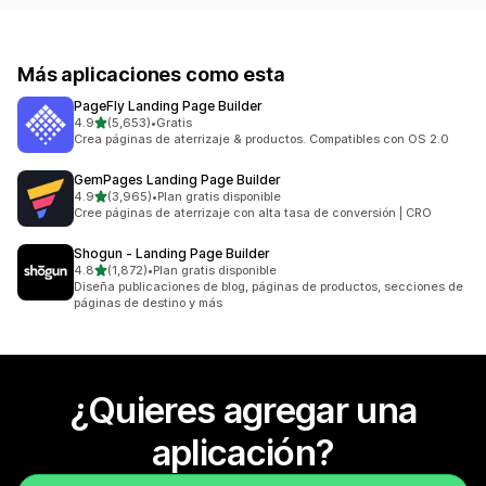
Más aplicaciones como esta
PageFly Landing Page Builder
de 5 estrellas
4.9
(5,653)
•
Gratis
5653 reseñas en total
Crea páginas de aterrizaje & productos. Compatibles con OS 2.0
GemPages Landing Page Builder
de 5 estrellas
4.9
(3,965)
•
Plan gratis disponible
3965 reseñas en total
Cree páginas de aterrizaje con alta tasa de conversión | CRO
Shogun ‑ Landing Page Builder
de 5 estrellas
4.8
(1,872)
•
Plan gratis disponible
1872 reseñas en total
Diseña publicaciones de blog, páginas de productos, secciones de
páginas de destino y más
¿Quieres agregar una
aplicación?