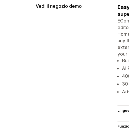
Vedi il negozio demo
Easy
supe
EComp
edito
Home
any t
exten
your 
Bui
AI 
400
30+
Adv
Lingu
Funzi