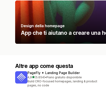
Design della homepage
App che ti aiutano a creare una 
Altre app come questa
PageFly ✦ Landing Page Builder
stelle su 5
4,9
(5.654)
•
Piano gratuito disponibile
5654 recensioni totali
Build CRO-focused homepages, landing & product
pages, no code