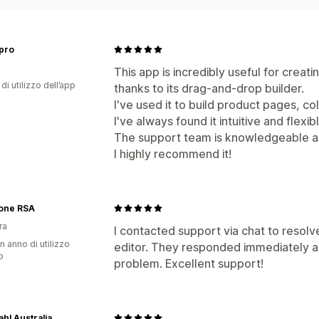
pro
This app is incredibly useful for crea
di utilizzo dell’app
thanks to its drag-and-drop builder.
I've used it to build product pages, c
I've always found it intuitive and flexib
The support team is knowledgeable an
I highly recommend it!
ione RSA
ra
I contacted support via chat to resolv
n anno di utilizzo
editor. They responded immediately an
p
problem. Excellent support!
hl Australia