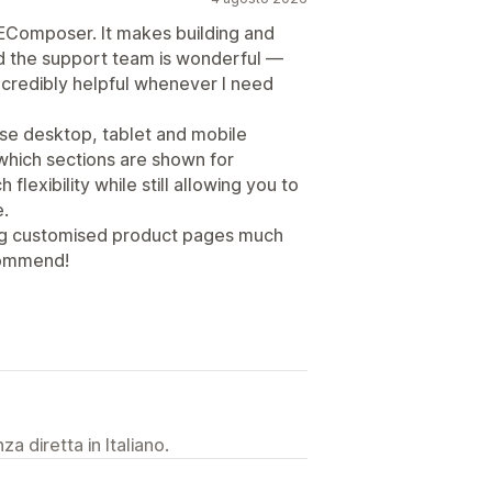
 EComposer. It makes building and
d the support team is wonderful —
ncredibly helpful whenever I need
ise desktop, tablet and mobile
 which sections are shown for
flexibility while still allowing you to
.
ng customised product pages much
ecommend!
a diretta in Italiano.