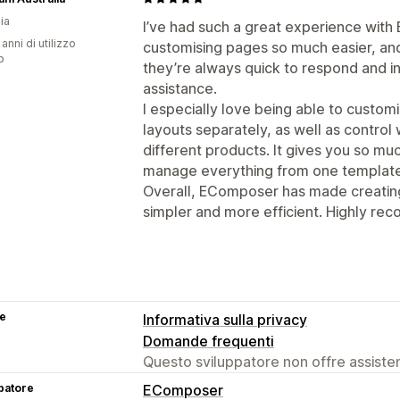
ia
I’ve had such a great experience with
 anni di utilizzo
customising pages so much easier, an
p
they’re always quick to respond and i
assistance.
I especially love being able to custom
layouts separately, as well as control
different products. It gives you so much 
manage everything from one template
Overall, EComposer has made creati
simpler and more efficient. Highly r
se
Informativa sulla privacy
Domande frequenti
Questo sviluppatore non offre assistenz
patore
EComposer