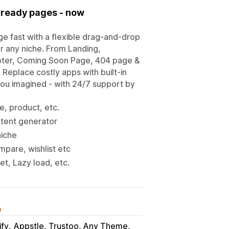
s-ready pages - now
e fast with a flexible drag-and-drop
or any niche. From Landing,
oter, Coming Soon Page, 404 page &
 Replace costly apps with built-in
you imagined - with 24/7 support by
e, product, etc.
ntent generator
niche
mpare, wishlist etc
t, Lazy load, etc.
o
ify
Appstle, Trustoo, Any Theme