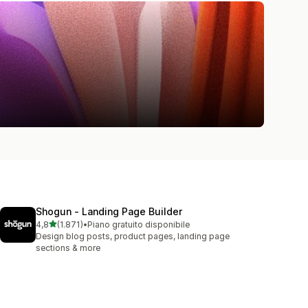
Shogun ‑ Landing Page Builder
stelle su 5
4,8
(1.871)
•
Piano gratuito disponibile
1871 recensioni totali
Design blog posts, product pages, landing page
sections & more