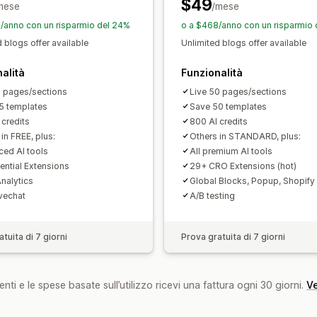
$49
Prodotti consigliati
Spesso acquistati
mese
Salvataggio pagine
/mese
Pagine in bozza
Scaglioni di quantità
Sconti sui volum
Sezioni globali
Stili globali
Font pers
/anno con un risparmio del 24%
o a $468/anno con un risparmio
Snippet
Traduzione
Localizzazione
 blogs offer available
Unlimited blogs offer available
Analisi
Adattivo per dispositivi mobili
Carica
Test A/B
Percentuali di clic
Tassi di
alità
Funzionalità
Insight e suggerimenti
Verifiche
Repo
Performance delle raccomandazioni
5 pages/sections
Live 50 pages/sections
Registri delle attività
5 templates
Prestazioni del funnel
Save 50 templates
 credits
800 AI credits
in FREE, plus:
Others in STANDARD, plus:
ed AI tools
All premium AI tools
ential Extensions
29+ CRO Extensions (hot)
nalytics
Global Blocks, Popup, Shopify
ivechat
A/B testing
tuita di 7 giorni
Prova gratuita di 7 giorni
nti e le spese basate sull’utilizzo ricevi una fattura ogni 30 giorni.
Ve