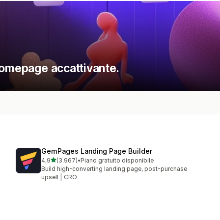
homepage accattivante.
GemPages Landing Page Builder
stelle su 5
4,9
(3.967)
•
Piano gratuito disponibile
3967 recensioni totali
Build high-converting landing page, post-purchase
upsell | CRO