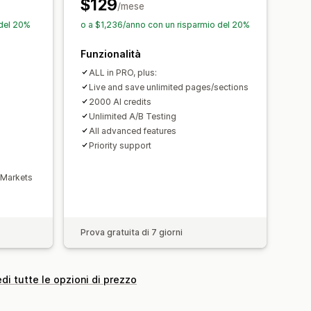
$129
 insieme
Pacchetti
Versioni delle pagine
/mese
i
Raccomandazioni tramite IA
onalizzati
Codice personalizzato
 del 20%
o a $1,236/anno con un risparmio del 20%
Generazione basata sull’IA
SEO
Funzionalità
mento differito
CDN
 conversione
ALL in PRO, plus:
rtistica
Analisi
Monitoraggio
Suggerimenti di ottimizzazione
Live and save unlimited pages/sections
2000 AI credits
Unlimited A/B Testing
All advanced features
Priority support
 Markets
Prova gratuita di 7 giorni
di tutte le opzioni di prezzo