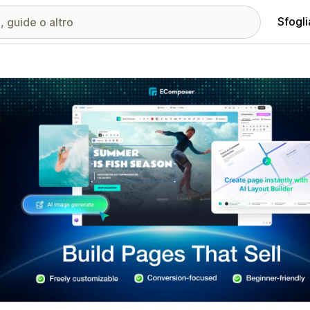
Sfogli
ria immagini in evidenza