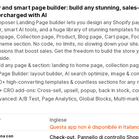
 and smart page builder: build any stunning, sale
rcharged with AI
oser Landing Page builder lets you design any Shopify pag
r, smart AI tools, and a huge library of stunning templates f
page, Collection page, Product, Blog page, Cart page, Fo
heme section. No code, no limits, no slowing down your site.
sions that boost sales. Get the freedom to build the store 
side.
ld any page & section: landing to home page, collection pag
Page Builder: layout builder, AI search optimize, image & co
+ high-converting templates & countless sections for any 
 CRO add-ons: Cross-sell, upsell, popup, back in stock, co
anced: A/B Test, Page Analytics, Global Blocks, Multi-marke
e
Inglese
Questa app non è disponibile in Italian
ona con
Check-out
Pannello di controllo Shop