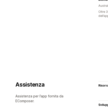
Austral
Oltre 3
dell’ap
Assistenza
Risor
Assistenza per l’app fornita da
EComposer.
Svilup