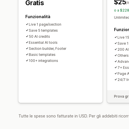
$25
Gratis
/
o a $228
Funzionalità
Unlimited
Live 1 page/section
Funzion
Save 5 templates
50 AI credits
Live 1
Essential AI tools
Save 1
Section builder, Footer
200 AI
Basic templates
Others 
100+ integrations
Advanc
7+ Ess
Page A
24/7 l
Prova gra
Tutte le spese sono fatturate in USD. Per gli addebiti ricorre