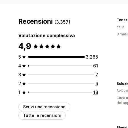
Recensioni
Toner
(3.357)
Italia
8 mesi 
Valutazione complessiva
4,9
5
3.265
4
61
3
7
2
6
Soluz
Svizze
1
18
Circa u
dell’ap
Scrivi una recensione
Tutte le recensioni
Blomda