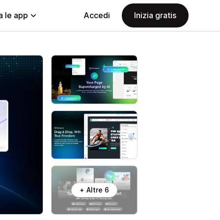
a le app
Accedi
Inizia gratis
+ Altre 6