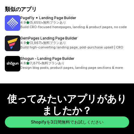
類似のアプリ
PageFly ✦ Landing Page Builder
5つ星中
4.9
(5,655)
•
無料プランあり
合計レビュー数：5655件
Build CRO-focused homepages, landing & product pages, no code
GemPages Landing Page Builder
5つ星中
4.9
(3,967)
•
無料プランあり
合計レビュー数：3967件
Build high-converting landing page, post-purchase upsell | CRO
Shogun ‑ Landing Page Builder
5つ星中
4.8
(1,871)
•
無料プランあり
合計レビュー数：1871件
Design blog posts, product pages, landing page sections & more
使ってみたいアプリがあり
ましたか？
Shopifyを3日間無料でお試しください