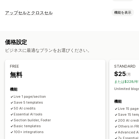
ページの種類
アップセルとクロスセル
機能を表示
ランディングページ
ホームページ
商品ページ
コレクション
カスタマイズ
準備中ページ
ブログ
よくある質問
ヘルプセンターページ
カートでのアップセル
商品ページでのアップセル
お知らせバー
お問い合わせページ
About us (会社概要) ページ
カートページ
価格設定
進捗バー
ワンクリックアドオン
常時表示カート
クイックビュー
フッター
ポップアップ
フォーム
404ページ
ビジネスに最適なプランをお選びください。
カートドロワー
ポップアップ
カスタムCSS
カスタムHTML
プレスページ
採用情報ページ
法的事項ページ
ドラッグ&ドロップエディタ
複数通貨
複数言語
カスタムルール
リンクインバイオページ
レビューページ
価格設定ページ
FREE
STANDARD
テーマセクション
カスタムページ
オファーとおすすめ
$25
無料
/月
配送保証
商品アドオン
おすすめ商品
よく同時購入される商品
ページ管理
または$228/
バンドル
数量割引
ボリュームディスカウント
編集ツール
要素
テンプレート
インポートとエクスポート
Unlimited blogs
機能
AIによるおすすめ
ページの保存
ページの下書き
ページバージョン
Live 1 page/section
機能
Save 5 templates
グローバルセクション
グローバルスタイル
カスタムフォント
分析
50 AI credits
Live 15 page
カスタムコード
スニペット
翻訳
ローカライズ
AI生成
SEO
A/Bテスト
Essential AI tools
クリックスルー率
コンバージョン率
Save 15 tem
モバイル対応
遅延読み込み
CDN
インサイトとヒント
監査
Section builder, Footer
200 AI credi
おすすめ情報のパフォーマンス
最適化の提案
Basic templates
Others in FR
レポート
分析
追跡
アクティビティログ
ファネルのパフォーマンス
100+ integrations
Advanced AI
7+ Essential