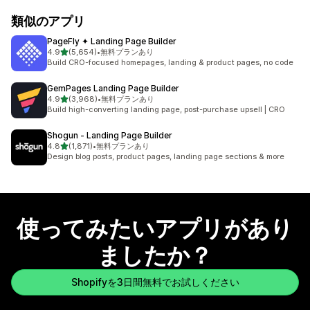
類似のアプリ
PageFly ✦ Landing Page Builder
5つ星中
4.9
(5,654)
•
無料プランあり
合計レビュー数：5654件
Build CRO-focused homepages, landing & product pages, no code
GemPages Landing Page Builder
5つ星中
4.9
(3,968)
•
無料プランあり
合計レビュー数：3968件
Build high-converting landing page, post-purchase upsell | CRO
Shogun ‑ Landing Page Builder
5つ星中
4.8
(1,871)
•
無料プランあり
合計レビュー数：1871件
Design blog posts, product pages, landing page sections & more
使ってみたいアプリがあり
ましたか？
Shopifyを3日間無料でお試しください