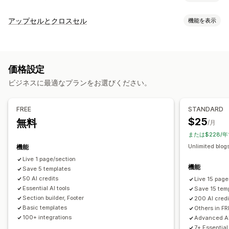
ページの種類
アップセルとクロスセル
機能を表示
ランディングページ
ホームページ
商品ページ
コレクション
カスタマイズ
準備中ページ
ブログ
よくある質問
ヘルプセンターページ
カートでのアップセル
商品ページでのアップセル
お知らせバー
お問い合わせページ
About us (会社概要) ページ
カートページ
価格設定
進捗バー
ワンクリックアドオン
常時表示カート
クイックビュー
フッター
ポップアップ
フォーム
404ページ
ビジネスに最適なプランをお選びください。
カートドロワー
ポップアップ
カスタムCSS
カスタムHTML
プレスページ
採用情報ページ
法的事項ページ
ドラッグ&ドロップエディタ
複数通貨
複数言語
カスタムルール
リンクインバイオページ
レビューページ
価格設定ページ
FREE
STANDARD
テーマセクション
カスタムページ
オファーとおすすめ
$25
無料
/月
配送保証
商品アドオン
おすすめ商品
よく同時購入される商品
ページ管理
または$228/
バンドル
数量割引
ボリュームディスカウント
編集ツール
要素
テンプレート
インポートとエクスポート
Unlimited blogs
機能
AIによるおすすめ
ページの保存
ページの下書き
ページバージョン
Live 1 page/section
機能
Save 5 templates
グローバルセクション
グローバルスタイル
カスタムフォント
分析
50 AI credits
Live 15 page
カスタムコード
スニペット
翻訳
ローカライズ
AI生成
SEO
A/Bテスト
Essential AI tools
クリックスルー率
コンバージョン率
Save 15 tem
モバイル対応
遅延読み込み
CDN
インサイトとヒント
監査
Section builder, Footer
200 AI credi
おすすめ情報のパフォーマンス
最適化の提案
Basic templates
Others in FR
レポート
分析
追跡
アクティビティログ
ファネルのパフォーマンス
100+ integrations
Advanced AI
7+ Essential