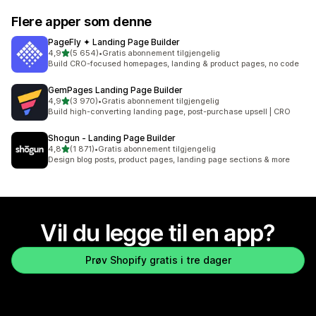
Flere apper som denne
PageFly ✦ Landing Page Builder
av 5 stjerner
4,9
(5 654)
•
Gratis abonnement tilgjengelig
Totalt 5654 omtaler
Build CRO-focused homepages, landing & product pages, no code
GemPages Landing Page Builder
av 5 stjerner
4,9
(3 970)
•
Gratis abonnement tilgjengelig
Totalt 3970 omtaler
Build high-converting landing page, post-purchase upsell | CRO
Shogun ‑ Landing Page Builder
av 5 stjerner
4,8
(1 871)
•
Gratis abonnement tilgjengelig
Totalt 1871 omtaler
Design blog posts, product pages, landing page sections & more
Vil du legge til en app?
Prøv Shopify gratis i tre dager