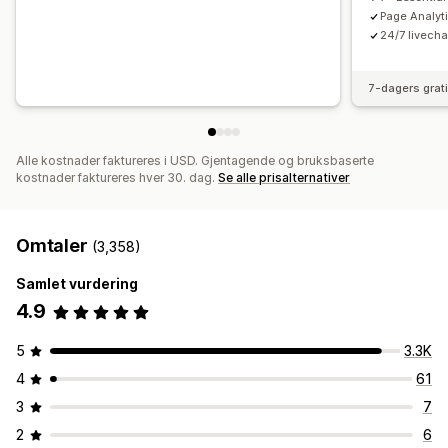
Page Analyt
24/7 livecha
7-dagers grat
Alle kostnader faktureres i USD. Gjentagende og bruksbaserte
kostnader faktureres hver 30. dag.
Se alle prisalternativer
Omtaler
(3,358)
Samlet vurdering
4.9
5
3.3K
4
61
3
7
2
6