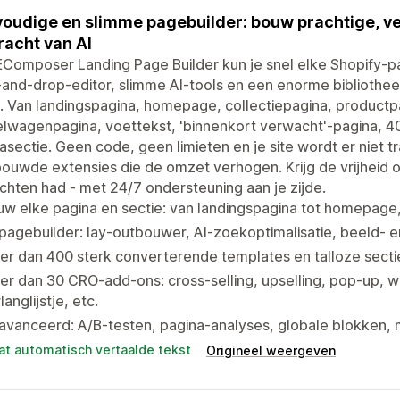
oudige en slimme pagebuilder: bouw prachtige, ve
racht van AI
Composer Landing Page Builder kun je snel elke Shopify-p
and-drop-editor, slimme AI-tools en een enorme bibliothe
. Van landingspagina, homepage, collectiepagina, productp
lwagenpagina, voettekst, 'binnenkort verwacht'-pagina, 40
sectie. Geen code, geen limieten en je site wordt er niet 
ouwde extensies die de omzet verhogen. Krijg de vrijheid o
hten had - met 24/7 ondersteuning aan je zijde.
w elke pagina en sectie: van landingspagina tot homepage, 
pagebuilder: lay-outbouwer, AI-zoekoptimalisatie, beeld- 
r dan 400 sterk converterende templates en talloze secti
r dan 30 CRO-add-ons: cross-selling, upselling, pop-up, w
langlijstje, etc.
vanceerd: A/B-testen, pagina-analyses, globale blokken, m
at automatisch vertaalde tekst
Origineel weergeven