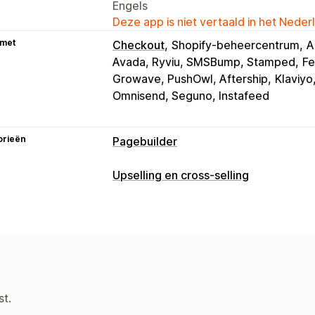
Engels
Deze app is niet vertaald in het Neder
 met
Checkout
Shopify-beheercentrum
A
Avada, Ryviu, SMSBump, Stamped
Fe
Growave, PushOwl, Aftership
Klaviy
Omnisend, Seguno, Instafeed
orieën
Pagebuilder
Soorten pagina's
Upselling en cross-selling
Landingspagina's
Homepages
Produ
Aanpassing
Binnenkort beschikbaar-pagina's
Blo
Upselling in winkelwagen
Upselling 
Helpcentrum-pagina's
Contactpagina
Aankondigingsbalk
Voortgangsbalk
Winkelwagenpagina's
Snelle weerga
Sticky winkelwagen
Winkelwagenopt
Formulieren
404-pagina's
Perspagin
Aangepaste HTML
Drag-and-drop-ed
Juridische pagina´s
Link-in-bio-pagi
st.
Meerdere talen
Aangepaste regels
Themasecties
Pagina´s op maat