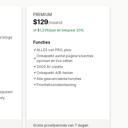
producten
Productaanbevelingen
PREMIUM
es
Importeren en exporteren
$129
umkortingen
Volumekortingen
aginaversies
Globale secties
/maand
en
Aangepaste code
Fragmenten
of $1,236/jaar en bespaar 20%
SEO
Mobiel responsief
l blogs
Functies
Audits
Rapportage
Analytics
nversiepercentages
ALLES van PRO, plus:
oor optimalisatie
Funnelprestaties
Onbeperkt aantal pagina's/secties
opslaan en live zetten
2000 AI-credits
Onbeperkt A/B-testen
Alle geavanceerde functies
Prioriteitsondersteuning
opulair)
ify
n
Gratis proefperiode van 7 dagen