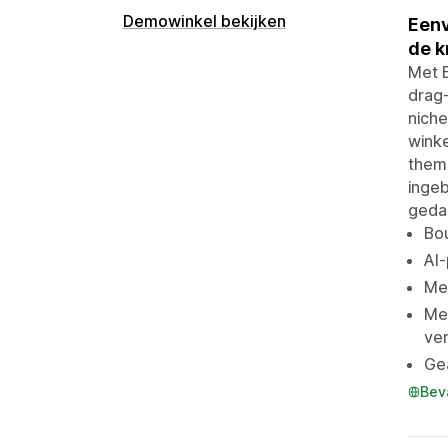
Demowinkel bekijken
Eenv
de k
Met E
drag-
niche
winke
thema
ingeb
gedac
Bou
AI-
Mee
Mee
ver
Gea
Bev