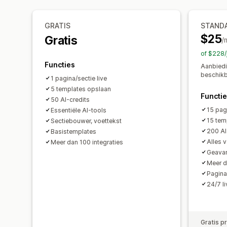
GRATIS
STAND
$25
Gratis
/
of $228/
Functies
Aanbiedi
beschik
1 pagina/sectie live
5 templates opslaan
Functi
50 AI-credits
15 pagi
Essentiële AI-tools
15 tem
Sectiebouwer, voettekst
200 AI
Basistemplates
Alles 
Meer dan 100 integraties
Geavan
Meer d
Pagina
24/7 l
Gratis p