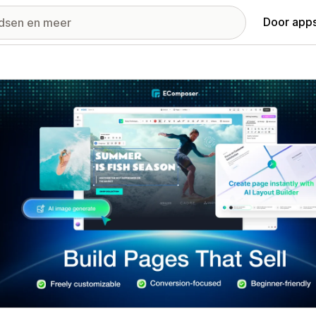
Door apps
ij met uitgelichte afbeeldingen