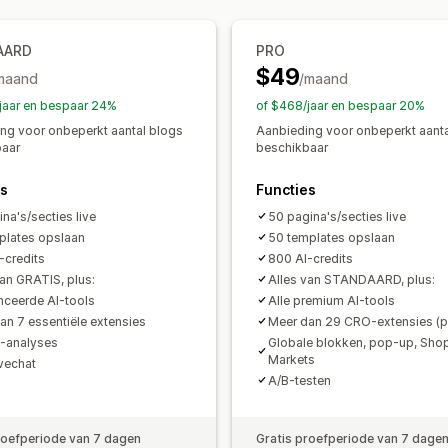
Aanbiedingen en aanbevelingen
Pagina´s beheren
Verzendbescherming
Add-ons voor 
AARD
PRO
Bewerkingstool
Elementen
Templat
$49
Vaak samen gekocht
Bundles
Kwant
maand
Pagina's opslaan
Conceptpagina's
/maand
P
AI-aanbevelingen
Globale stijlen
Aangepaste lettertyp
jaar en bespaar 24%
of $468/jaar en bespaar 20%
Vertaling
Lokalisatie
AI-generatie
ng voor onbeperkt aantal blogs
Aanbieding voor onbeperkt aanta
Analytics
baar
beschikbaar
Lazy loading
CDN
Inzichten en tips
A/B-testen
Doorklikpercentages
Co
Tracking
Activiteitenlogboeken
es
Functies
Aanbevelingsprestaties
Suggesties v
na's/secties live
50 pagina's/secties live
plates opslaan
50 templates opslaan
-credits
800 AI-credits
van GRATIS, plus:
Alles van STANDAARD, plus:
ceerde AI-tools
Alle premium AI-tools
an 7 essentiële extensies
Meer dan 29 CRO-extensies (p
-analyses
Globale blokken, pop-up, Shop
Markets
ivechat
A/B-testen
roefperiode van 7 dagen
Gratis proefperiode van 7 dage