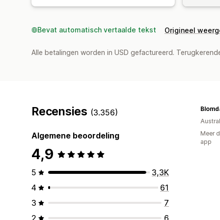
Bevat automatisch vertaalde tekst
Origineel weer
Alle betalingen worden in USD gefactureerd. Terugkeren
Recensies
Blomda
(3.356)
Austral
Meer d
Algemene beoordeling
app
4,9
5
3,3K
4
61
3
7
2
6