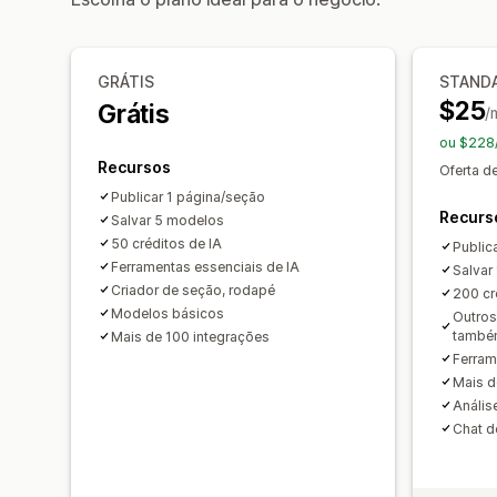
GRÁTIS
STAND
$25
Grátis
/
ou $228
Recursos
Oferta d
Publicar 1 página/seção
Recurs
Salvar 5 modelos
50 créditos de IA
Public
Ferramentas essenciais de IA
Salvar
Criador de seção, rodapé
200 cr
Modelos básicos
Outros
també
Mais de 100 integrações
Ferram
Mais d
Anális
Chat d