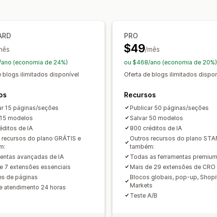
Em vários idiomas
Regras personaliz
Página de avaliações
Páginas de pre
Páginas personalizadas
Ofertas e recomendações
Proteção de frete
Complementos de
Gerenciamento de páginas
ARD
PRO
$49
Recomendações de produtos
mês
Ferramenta de edição
/mês
Elementos
Mo
Produtos frequentemente comprados 
Páginas salvas
Páginas de rascunho
/ano (economia de 24%)
ou $468/ano (economia de 20%)
Intervalos de quantidade
Descontos 
Estilos globais
Fontes personalizada
e blogs ilimitados disponível
Oferta de blogs ilimitados dispon
Tradução
Localização
Geração por 
Análises
os
Recursos
Responsividade para dispositivos mó
Testes A/B
Taxas de cliques
Taxas 
ar 15 páginas/seções
Publicar 50 páginas/seções
Insights e dicas
Auditorias
Relatório
 15 modelos
Desempenho da recomendação
Salvar 50 modelos
Suge
Registros de atividades
éditos de IA
800 créditos de IA
Desempenho do funil
 recursos do plano GRÁTIS e
Outros recursos do plano ST
m:
também:
entas avançadas de IA
Todas as ferramentas premium
e 7 extensões essenciais
Mais de 29 extensões de CRO 
es de páginas
Blocos globais, pop-up, Shopi
Markets
e atendimento 24 horas
Teste A/B