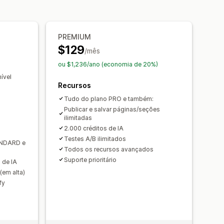
adas
ços
Seções de temas
 produto
PREMIUM
$129
delos
Importação e exportação
/mês
juntos
Pacotes
Versões de páginas
Seções globais
ou $1,236/ano (economia de 20%)
por volume
Recomendações de IA
s
Código personalizado
Snippets
ível
Recursos
IA
SEO
Tudo do plano PRO e também:
veis
Carregamento lento
CDN
de conversão
Publicar e salvar páginas/seções
s
Análises
Acompanhamento
ilimitadas
stões de otimização
2.000 créditos de IA
Testes A/B ilimitados
ANDARD e
Todos os recursos avançados
Suporte prioritário
 de IA
(em alta)
fy