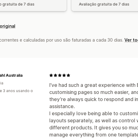
o gratuita de 7 dias
Avaliação gratuita de 7 dias
original
rrentes e calculadas por uso são faturadas a cada 30 dias.
Ver t
hl Australia
ia
I’ve had such a great experience with
e 3 anos usando o
customising pages so much easier, an
they’re always quick to respond and i
assistance.
I especially love being able to custom
layouts separately, as well as control
different products. It gives you so much 
manage everything from one template