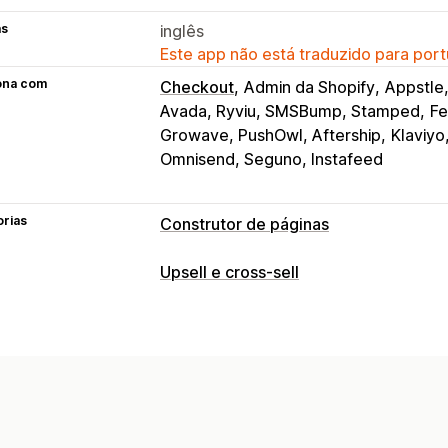
as
inglês
Este app não está traduzido para port
ona com
Checkout
Admin da Shopify
Appstle
Avada, Ryviu, SMSBump, Stamped
Fe
Growave, PushOwl, Aftership
Klaviy
Omnisend, Seguno, Instafeed
orias
Construtor de páginas
Tipos de páginas
Upsell e cross-sell
Páginas de destino
Páginas iniciais
P
Personalização
Páginas de futuros lançamentos
Blog
Upsell de carrinho
Upsell na página 
Páginas de centrais de ajuda
Páginas
Barra de progresso
Complementos c
Páginas de carrinhos
Visão rápida
R
Carrinho de compras deslizante
Pop
Páginas 404
Páginas de imprensa
Pá
HTML personalizado
Editor de arrast
Páginas de informações jurídicas
Pág