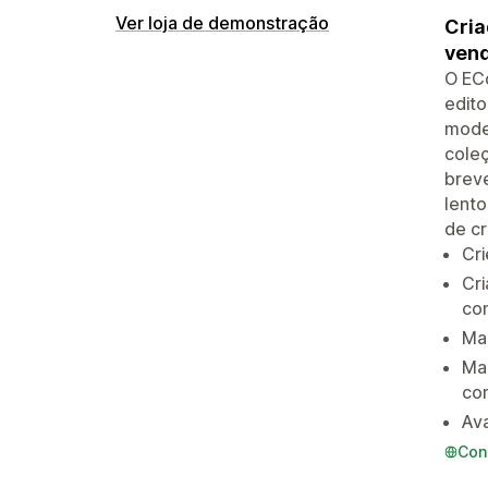
Ver loja de demonstração
Cria
vend
O EC
edito
model
coleç
breve
lento
de cr
Cri
Cri
co
Mai
Ma
com
Ava
Con