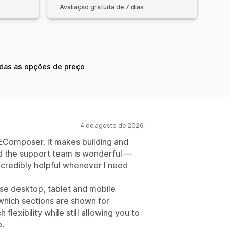
Avaliação gratuita de 7 dias
odas as opções de preço
4 de agosto de 2026
 EComposer. It makes building and
d the support team is wonderful —
ncredibly helpful whenever I need
ise desktop, tablet and mobile
 which sections are shown for
flexibility while still allowing you to
.