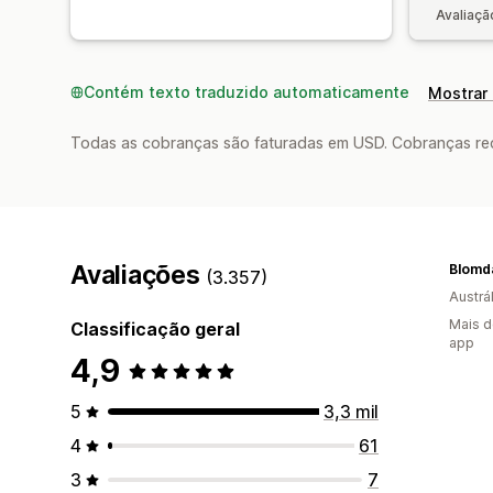
Avaliaçã
Contém texto traduzido automaticamente
Mostrar 
Todas as cobranças são faturadas em USD. Cobranças reco
Avaliações
Blomda
(3.357)
Austrál
Mais d
Classificação geral
app
4,9
5
3,3 mil
4
61
3
7