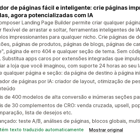
dor de páginas fácil e inteligente: crie páginas im
as, agora potencializadas com IA
omposer Landing Page Builder permite criar qualquer pági
r flexível de arrastar e soltar, ferramentas inteligentes de
os impressionantes para qualquer nicho. Crie páginas de des
ões, páginas de produtos, páginas de blogs, páginas de ca
", página de erro 404 e qualquer seção de tema. Sem código
. Substitua apps caros por extensões integradas que impul
iar a loja que você imaginou, com suporte 24 horas ao seu l
e qualquer página e seção: da página de destino à página ini
ador de páginas por IA: criador de layout, otimização de pe
nteúdo
s de 400 modelos de alta conversão e inúmeras seções par
is de 30 complementos de CRO: venda cruzada, upsell, pop
paração, lista de desejos etc.
nçado: teste A/B, análises de páginas, blocos globais, mul
tém texto traduzido automaticamente
Mostrar original