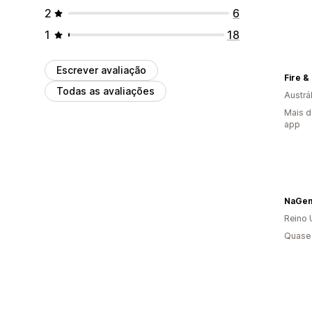
2
6
1
18
Escrever avaliação
Fire &
Todas as avaliações
Austrál
Mais d
app
NaGe
Reino 
Quase 