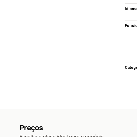
Idiom
Funci
Categ
Preços
Escolha o plano ideal para o negócio.