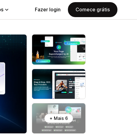
ps
Fazer login
Comece grátis
+ Mais 6