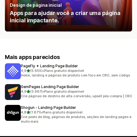
Design de página inicial
Apps para ajudar você a criar uma página
inicial impactante.
Mais apps parecidos
PageFly ✦ Landing Page Builder
de 5 estrelas
4,9
(5.655)
•
Plano gratuito disponível
5655 avaliações ao todo
Home, landing e páginas de produto com foco em CRO, sem código
GemPages Landing Page Builder
de 5 estrelas
4,9
(3.967)
•
Plano gratuito disponível
3967 avaliações ao todo
Crie páginas de destino de alta conversão, upsell pós-compra | CRO
Shogun ‑ Landing Page Builder
de 5 estrelas
4,8
(1.871)
•
Plano gratuito disponível
1871 avaliações ao todo
Crie posts de blog, páginas de produtos, seções de landing pages e
muito mais