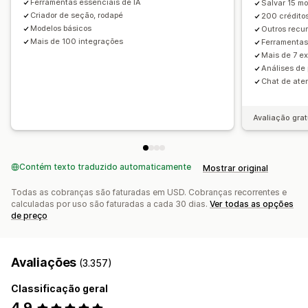
Ferramentas essenciais de IA
Salvar 15 m
Produtos frequentemente comprados juntos
Pacotes
Importação e exportação
Páginas salvas
Criador de seção, rodapé
200 créditos
Modelos básicos
Outros recu
Intervalos de quantidade
Descontos por volume
Páginas de rascunho
Versões de páginas
Seções globais
Mais de 100 integrações
Ferramentas
Recomendações de IA
Estilos globais
Fontes personalizadas
Mais de 7 e
Código personalizado
Snippets
Tradução
Localização
Análises de
Análises
Chat de ate
Geração por IA
SEO
Testes A/B
Taxas de cliques
Taxas de conversão
Responsividade para dispositivos móveis
Desempenho da recomendação
Sugestões de otimização
Avaliação grat
Carregamento lento
CDN
Insights e dicas
Auditorias
Desempenho do funil
Relatórios
Análises
Acompanhamento
Registros de atividades
Contém texto traduzido automaticamente
Mostrar original
Todas as cobranças são faturadas em USD. Cobranças recorrentes e
calculadas por uso são faturadas a cada 30 dias.
Ver todas as opções
de preço
Avaliações
(3.357)
Classificação geral
4,9