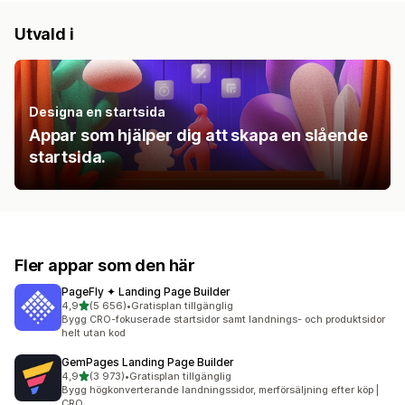
Utvald i
Designa en startsida
Appar som hjälper dig att skapa en slående
startsida.
Fler appar som den här
PageFly ✦ Landing Page Builder
av 5 stjärnor
4,9
(5 656)
•
Gratisplan tillgänglig
5656 recensioner totalt
Bygg CRO-fokuserade startsidor samt landnings- och produktsidor
helt utan kod
GemPages Landing Page Builder
av 5 stjärnor
4,9
(3 973)
•
Gratisplan tillgänglig
3973 recensioner totalt
Bygg högkonverterande landningssidor, merförsäljning efter köp |
CRO