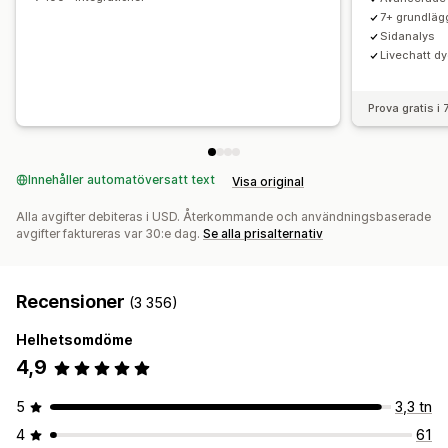
AI-generering
SEO
Mobilanpassning
7+ grundläg
A/B-testning
Klickfrekvenser
Konverteringsgrad
Lazy loading (laddas vid behov)
CDN
Insikter och tips
Sidanalys
Rekommendation om prestanda
Förslag för optimisering
Livechatt dy
Granskningar
Rapportering
Analysverktyg
Spårning
Trattens prestanda
Aktivitetsloggar
Prova gratis i
Innehåller automatöversatt text
Visa original
Alla avgifter debiteras i USD. Återkommande och användningsbaserade
avgifter faktureras var 30:e dag.
Se alla prisalternativ
Recensioner
(3 356)
Helhetsomdöme
4,9
5
3,3 tn
4
61