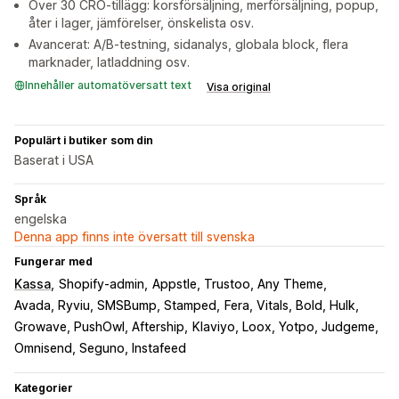
Över 30 CRO-tillägg: korsförsäljning, merförsäljning, popup,
åter i lager, jämförelser, önskelista osv.
Avancerat: A/B-testning, sidanalys, globala block, flera
marknader, latladdning osv.
Innehåller automatöversatt text
Visa original
Populärt i butiker som din
Baserat i USA
Språk
engelska
Denna app finns inte översatt till svenska
Fungerar med
Kassa
Shopify-admin
Appstle, Trustoo, Any Theme
Avada, Ryviu, SMSBump, Stamped
Fera, Vitals, Bold, Hulk
Growave, PushOwl, Aftership
Klaviyo, Loox, Yotpo, Judgeme
Omnisend, Seguno, Instafeed
Kategorier