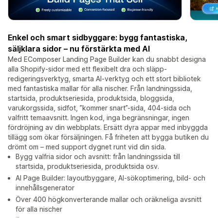
Enkel och smart sidbyggare: bygg fantastiska,
säljklara sidor – nu förstärkta med AI
Med EComposer Landing Page Builder kan du snabbt designa
alla Shopify-sidor med ett flexibelt dra och släpp-
redigeringsverktyg, smarta AI-verktyg och ett stort bibliotek
med fantastiska mallar för alla nischer. Från landningssida,
startsida, produktseriesida, produktsida, bloggsida,
varukorgssida, sidfot, ”kommer snart”-sida, 404-sida och
valfritt temaavsnitt. Ingen kod, inga begränsningar, ingen
fördröjning av din webbplats. Ersätt dyra appar med inbyggda
tillägg som ökar försäljningen. Få friheten att bygga butiken du
drömt om – med support dygnet runt vid din sida.
Bygg valfria sidor och avsnitt: från landningssida till
startsida, produktseriesida, produktsida osv.
AI Page Builder: layoutbyggare, AI-sökoptimering, bild- och
innehållsgenerator
Över 400 högkonverterande mallar och oräkneliga avsnitt
för alla nischer