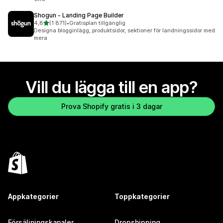
Shogun ‑ Landing Page Builder
av 5 stjärnor
4,8
(1 871)
•
Gratisplan tillgänglig
1871 recensioner totalt
Designa blogginlägg, produktsidor, sektioner för landningssidor med
mera
Vill du lägga till en app?
Prova Shopify gratis i 3 dagar
Appkategorier
Toppkategorier
Försäljningskanaler
Dropshipping