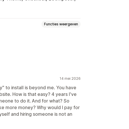
Functies weergeven
gels
ngen
14 mei 2026
nversiepercentages
" to install is beyond me. You have
site. How is that easy? 4 years I've
meone to do it. And for what? So
ke more money? Why would I pay for
yself and hiring someone is not an