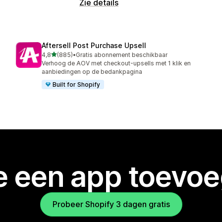
Zie details
Aftersell Post Purchase Upsell
van 5 sterren
4,8
(885)
•
Gratis abonnement beschikbaar
885 recensies in totaal
Verhoog de AOV met checkout-upsells met 1 klik en
aanbiedingen op de bedankpagina
Built for Shopify
je een app toevo
Probeer Shopify 3 dagen gratis