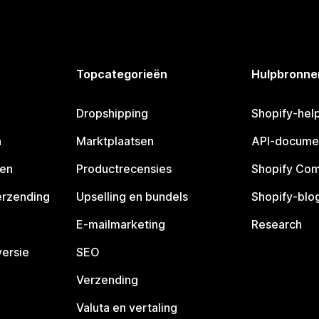
Topcategorieën
Hulpbronne
Dropshipping
Shopify-hel
n
Marktplaatsen
API-docume
pen
Productrecensies
Shopify Co
erzending
Upselling en bundels
Shopify-blo
E-mailmarketing
Research
ersie
SEO
Verzending
Valuta en vertaling