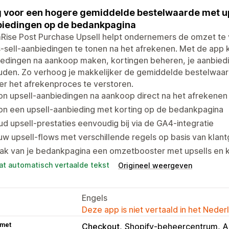
 voor een hogere gemiddelde bestelwaarde met ups
iedingen op de bedankpagina
Rise Post Purchase Upsell helpt ondernemers de omzet te 
-sell-aanbiedingen te tonen na het afrekenen. Met de app 
iedingen na aankoop maken, kortingen beheren, je aanbied
uden. Zo verhoog je makkelijker de gemiddelde bestelwaard
r het afrekenproces te verstoren.
n upsell-aanbiedingen na aankoop direct na het afrekenen
on een upsell-aanbieding met korting op de bedankpagina
d upsell-prestaties eenvoudig bij via de GA4-integratie
w upsell-flows met verschillende regels op basis van klan
ak van je bedankpagina een omzetbooster met upsells en 
at automatisch vertaalde tekst
Origineel weergeven
Engels
Deze app is niet vertaald in het Neder
 met
Checkout
Shopify-beheercentrum
A