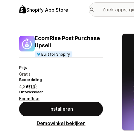
Shopify App Store
Galer
EcomRise Post Purchase
Upsell
Built for Shopify
Prijs
Gratis
Beoordeling
4,2
(14)
Ontwikkelaar
EcomRise
Installeren
Demowinkel bekijken