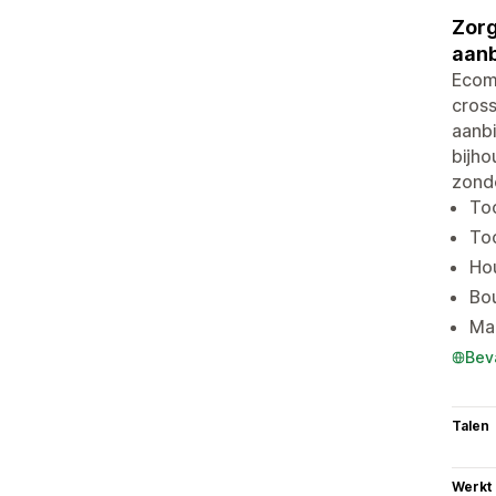
Zorg
aanb
Ecom
cross
aanb
bijho
zonde
Too
To
Hou
Bou
Ma
Bev
Talen
Werkt