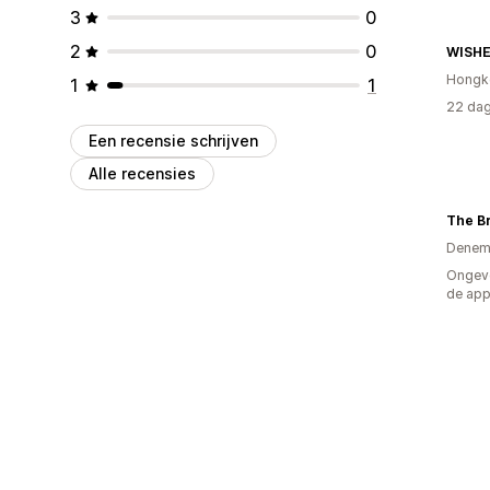
3
0
2
0
WISHE
Hongk
1
1
22 dag
Een recensie schrijven
Alle recensies
Denem
Ongeve
de ap