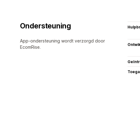
Ondersteuning
Hulpb
App-ondersteuning wordt verzorgd door
Ontwik
EcomRise.
Geïnt
Toega