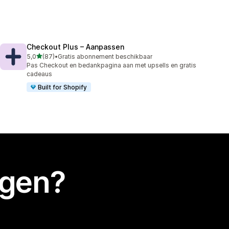
Checkout Plus – Aanpassen
van 5 sterren
5,0
(87)
•
Gratis abonnement beschikbaar
87 recensies in totaal
Pas Checkout en bedankpagina aan met upsells en gratis
cadeaus
Built for Shopify
egen?