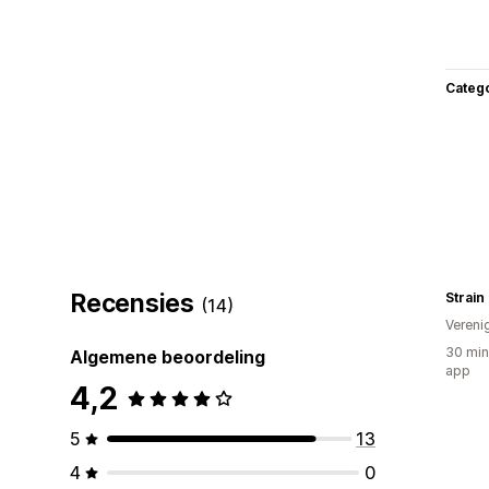
Categ
Recensies
Strain
(14)
Vereni
30 min
Algemene beoordeling
app
4,2
5
13
4
0