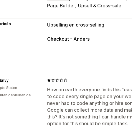
Page Builder
Upsell & Cross-sale
orieën
Upselling en cross-selling
Aanpassing
Checkout - Anders
Upselling bij checkout
Aangepaste re
Aanbiedingen en aanbevelingen
Productaanbevelingen
AI-aanbeveli
Analytics
 Envy
A/B-testen
Doorklikpercentages
Co
gde Staten
How on earth everyone finds this "easy
uten gebruiken de
to code every single page on your web
never had to code anything or hire so
Google can collect more data and ma
this? It's not something I can handle m
option for this should be simple task.