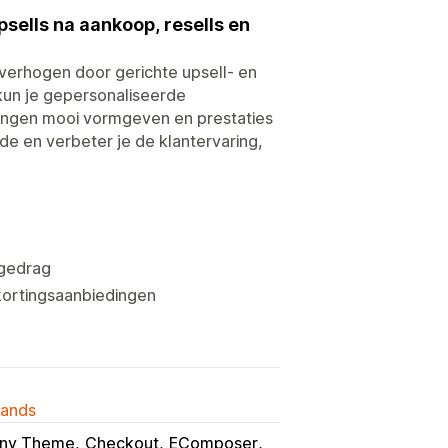
ells na aankoop, resells en
verhogen door gerichte upsell- en
kun je gepersonaliseerde
ingen mooi vormgeven en prestaties
e en verbeter je de klantervaring,
tgedrag
kortingsaanbiedingen
lands
ny Theme
Checkout
EComposer