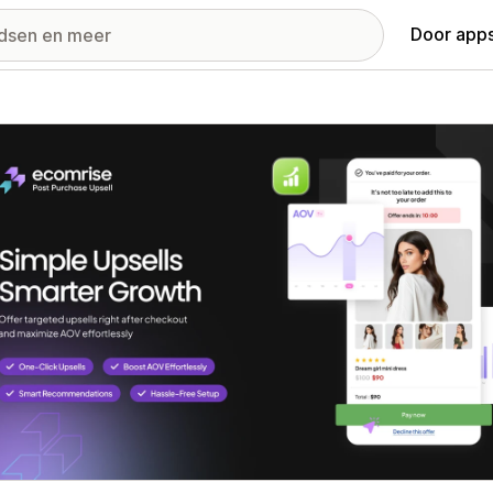
Door apps
ij met uitgelichte afbeeldingen