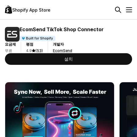
Shopify App Store
EcomSend TikTok Shop Connector
Built for Shopify
요금제
평점
개발자
무료
4.9
(53)
EcomSend
설치