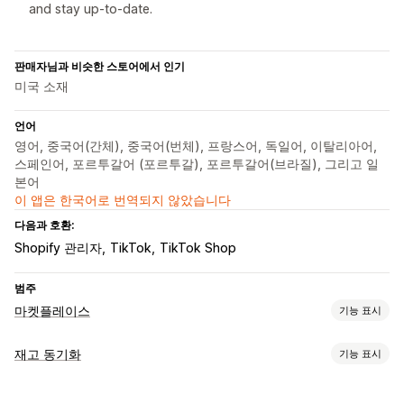
and stay up-to-date.
판매자님과 비슷한 스토어에서 인기
미국 소재
언어
영어, 중국어(간체), 중국어(번체), 프랑스어, 독일어, 이탈리아어,
스페인어, 포르투갈어 (포르투갈), 포르투갈어(브라질), 그리고 일
본어
이 앱은 한국어로 번역되지 않았습니다
다음과 호환:
Shopify 관리자
TikTok
TikTok Shop
범주
마켓플레이스
기능 표시
목록 관리
재고 동기화
기능 표시
피드 자동화
제품 피드
제품 동기화
제품 선택
제품 제안 동기화
동기화 유형
현지 통화
피드 번역
대량 업로드
목록 분석