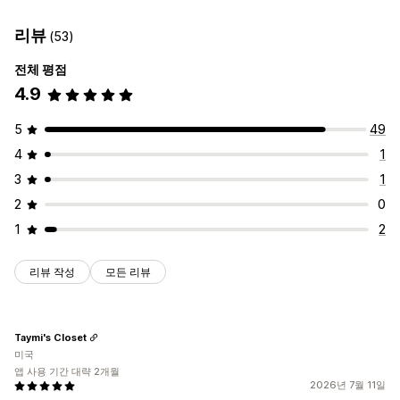
주문
가격
제품 세부 정보
이형 상품
SKU
멀티스토어
자동
주문 관리
리뷰
(53)
수동
대량
실시간
예약됨
맞춤형
다중-위치 주문 처리
대량 주문
주문 승인
주문 동기화
전체 평점
알림 및 보고서
추적 동기화
통합 대시보드
재고 동기화
사용자 지정 규칙
4.9
자동화된 알림
이메일 알림
오류 보고서
실시간 상태
자세한 로그
5
49
4
1
3
1
2
0
1
2
리뷰 작성
모든 리뷰
Taymi's Closet
미국
앱 사용 기간 대략 2개월
2026년 7월 11일