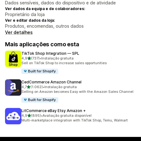
Dados sensíveis, dados do dispositivo e de atividade
Ver dados da equipa e de colaboradores:
Proprietário da loja
Ver e editar dados da loja:
Produtos, encomendas, outros dados
Ver detalhes
Mais aplicações como esta
TikTok Shop Integration — SPL
de 5 estrelas
4,9
(737)
•
Instalação gratuita
737 total de avaliações
Sell on TikTok Shop to increase sales opportunities
Built for Shopify
CedCommerce Amazon Channel
de 5 estrelas
4,7
(1.062)
•
Instalação gratuita
1062 total de avaliações
Selling on Amazon becomes Easy with the Amazon Sales Channel
Built for Shopify
LitCommerce eBay Etsy Amazon +
de 5 estrelas
4,9
(895)
•
Avaliação gratuita disponível
895 total de avaliações
Multi-marketplace integration with TikTok Shop, Temu, Walmart