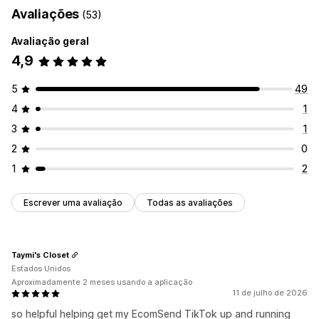
Avaliações
(53)
SKUs
Várias lojas
Automático
Manual
Em lote
Carregamento em lote
Análise de dados de listagens
Em tempo real
Programado
Personalizado
Avaliação geral
Gestão de encomendas
4,9
Notificações e relatórios
Processamento em vários locais
Encomendas em lote
Alertas automáticos
Alertas por e-mail
Aprovação de encomendas
Sincronização de encomendas
5
49
Relatórios de erros
Estado em tempo real
Sincronização de rastreio
Dashboard unificado
4
1
Registos detalhados
Sincronização de inventário
Regras personalizadas
3
1
2
0
1
2
Escrever uma avaliação
Todas as avaliações
Taymi's Closet
Estados Unidos
Aproximadamente 2 meses usando a aplicação
11 de julho de 2026
so helpful helping get my EcomSend TikTok up and running