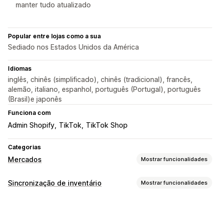
manter tudo atualizado
Popular entre lojas como a sua
Sediado nos Estados Unidos da América
Idiomas
inglês, chinês (simplificado), chinês (tradicional), francês,
alemão, italiano, espanhol, português (Portugal), português
(Brasil)e japonês
Funciona com
Admin Shopify
TikTok
TikTok Shop
Categorias
Mercados
Mostrar funcionalidades
Gestão de listagens
Sincronização de inventário
Mostrar funcionalidades
Automatização de feeds
Feeds de produtos
Tipo de sincronização
Sincronização de produtos
Seleção de produtos
Encomendas
Preços
Detalhes do produto
Variantes
Oferta de sincronização
Moeda local
Tradução de feeds