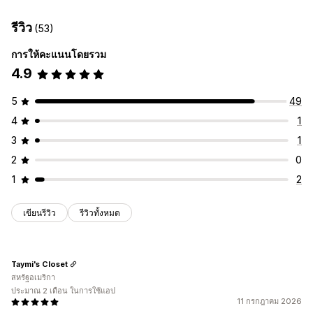
คำสั่งซื้อ
ราคา
รายละเอียดสินค้า
ตัวเลือกสินค้า
SKU
การวิเคราะห์การทำรายการสินค้า
รีวิว
(53)
หลายร้านค้า
อัตโนมัติ
ด้วยตนเอง
หลายรายการ
เรียลไทม์
การจัดการคำสั่งซื้อ
ตามกำหนดเวลา
ที่กำหนดเอง
การให้คะแนนโดยรวม
การจัดการคำสั่งซื้อในหลายตำแหน่ง
4.9
การแจ้งเตือนและรายงาน
คำสั่งซื้อหลายรายการในครั้งเดียว
การอนุมัติคำสั่งซื้อ
ซิงค์คำสั่งซื้อ
การแจ้งเตือนอัตโนมัติ
การแจ้งเตือนทางอีเมล
รายงานข้อผิดพลาด
ซิงค์การติดตาม
แดชบอร์ดแบบรวม
ซิงค์สินค้าคงคลัง
5
49
สถานะเรียลไทม์
บันทึกโดยละเอียด
กฎที่กำหนดเอง
4
1
3
1
2
0
1
2
เขียนรีวิว
รีวิวทั้งหมด
Taymi's Closet
สหรัฐอเมริกา
ประมาณ 2 เดือน ในการใช้แอป
11 กรกฎาคม 2026