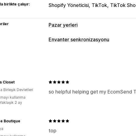
a birlikte çalışır:
Shopify Yöneticisi
TikTok
TikTok Sh
riler
Pazar yerleri
Liste kaydı yönetimi
Envanter senkronizasyonu
Ürün verisi otomasyonu
Ürün verisi
Ü
Senkronizasyon türü
Teklif senkronizasyonu
Yerel para bir
Siparişler
Fiyatlar
Ürün ayrıntıları
Va
Toplu yükleme
Liste kaydı analizleri
Otomatik
Manuel
Toplu
Gerçek zam
Sipariş yönetimi
Bildirimler ve raporlar
s Closet
Çoklu konuma gönderim
Toplu sipari
 Birleşik Devletleri
Otomatik uyarılar
E-posta uyarıları
H
so helpful helping get my EcomSend T
Sipariş senkronizasyonu
Takip senkr
mayı kullanma
Ayrıntılı günlükler
Envanter senkronizasyonu
Özel kural
Yaklaşık 2 ay
ue Boutique
ya
top