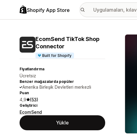
Shopify App Store
Öne ç
EcomSend TikTok Shop
Connector
Built for Shopify
Fiyatlandırma
Ücretsiz
Benzer mağazalarda popüler
Amerika Birleşik Devletleri merkezli
Puan
4,9
(53)
Geliştirici
EcomSend
Yükle