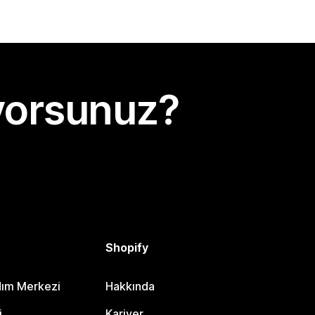
yorsunuz?
Shopify
dım Merkezi
Hakkında
i
Kariyer