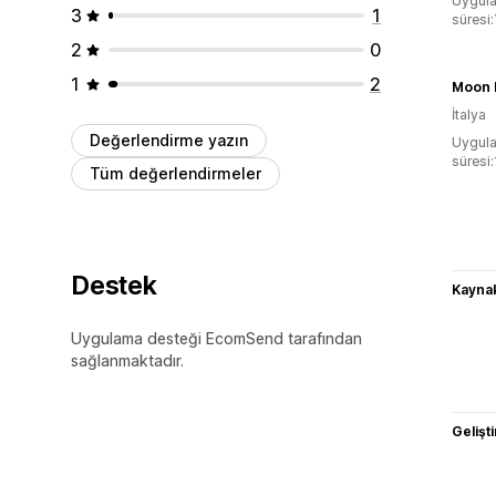
Uygula
3
1
süresi:
2
0
1
2
Moon B
İtalya
Değerlendirme yazın
Uygula
süresi
Tüm değerlendirmeler
Destek
Kaynak
Uygulama desteği EcomSend tarafından
sağlanmaktadır.
Gelişti