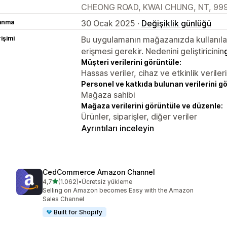
CHEONG ROAD, KWAI CHUNG, NT, 999
lanma
30 Ocak 2025 ·
Değişiklik günlüğü
rişimi
Bu uygulamanın mağazanızda kullanılabi
erişmesi gerekir. Nedenini geliştiricinin
Müşteri verilerini görüntüle:
Hassas veriler, cihaz ve etkinlik verileri
Personel ve katkıda bulunan verilerini g
Mağaza sahibi
Mağaza verilerini görüntüle ve düzenle:
Ürünler, siparişler, diğer veriler
Ayrıntıları inceleyin
CedCommerce Amazon Channel
5 yıldız üzerinden
4,7
(1.062)
•
Ücretsiz yükleme
toplam 1062 değerlendirme
Selling on Amazon becomes Easy with the Amazon
Sales Channel
Built for Shopify