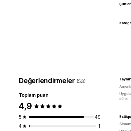
Şunlarl
Katego
Değerlendirmeler
Taymi'
(53)
Amerika
Uygula
Toplam puan
süresi:
4,9
5
49
Estiiq
Alman
4
1