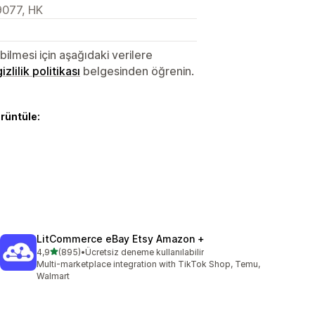
077, HK
lmesi için aşağıdaki verilere
gizlilik politikası
belgesinden öğrenin.
örüntüle:
LitCommerce eBay Etsy Amazon +
5 yıldız üzerinden
4,9
(895)
•
Ücretsiz deneme kullanılabilir
toplam 895 değerlendirme
Multi-marketplace integration with TikTok Shop, Temu,
Walmart