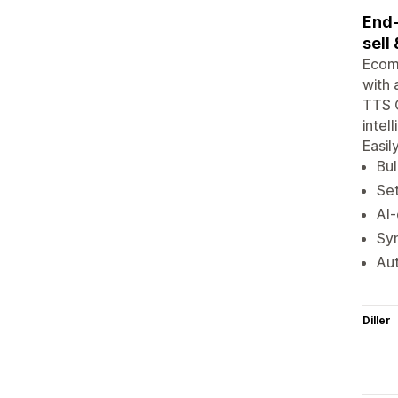
End-
sell
Ecom
with 
TTS O
intel
Easil
Bul
Set
AI-
Syn
Aut
Diller