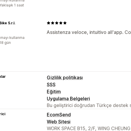
mayı kullanma
Yaklaşık 1 saat
ike S.r.l.
Assistenza veloce, intuitivo all'app. Co
mayı kullanma
:18 gün
lar
Gizlilik politikası
SSS
Eğitim
Uygulama Belgeleri
Bu geliştirici doğrudan Türkçe destek
rici
EcomSend
Web Sitesi
WORK SPACE B15, 2/F, WING CHEUNG 