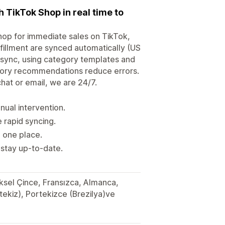
 TikTok Shop in real time to
op for immediate sales on TikTok,
lfillment are synced automatically (US
o-sync, using category templates and
tegory recommendations reduce errors.
chat or email, we are 24/7.
ual intervention.
e rapid syncing.
n one place.
 stay up-to-date.
neksel Çince, Fransızca, Almanca,
tekiz), Portekizce (Brezilya)ve