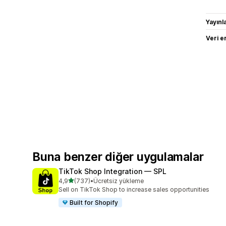
Yayın
Veri e
Buna benzer diğer uygulamalar
TikTok Shop Integration — SPL
5 yıldız üzerinden
4,9
(737)
•
Ücretsiz yükleme
toplam 737 değerlendirme
Sell on TikTok Shop to increase sales opportunities
Built for Shopify