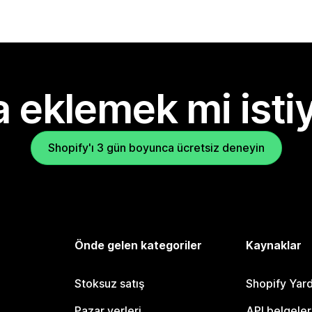
 eklemek mi isti
Shopify'ı 3 gün boyunca ücretsiz deneyin
Önde gelen kategoriler
Kaynaklar
Stoksuz satış
Shopify Yar
Pazar yerleri
API belgeler