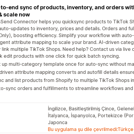
to-end sync of products, inventory, and orders with
 & scale now
Send Connector helps you quicksync products to TikTok Sh
auto-updates to inventory, prices and details. Orders and fu
nly), boosting efficiency. Simplify your workflow with aut
ligent attribute mapping to scale your brand. AI-driven ca
y link multiple TikTok Shops. Need help? Contact us via live 
k edit products with one click for quick batch syncing.
 up multi-category template once for auto-sync without man
driven attribute mapping converts and autofill details ensur
c and list products from Shopify to multiple TikTok Shops i
o-sync orders and fulfillments to streamline workflows and
İngilizce, Basitleştirilmiş Çince, Gele
İtalyanca, İspanyolca, Portekizce (Por
Japonca
Bu uygulama şu dile çevrilmedi:Türkçe