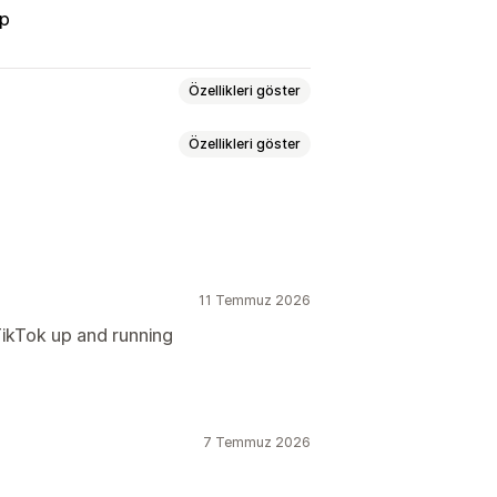
op
Özellikleri göster
Özellikleri göster
rün senkronizasyonu
Ürün seçimi
imi
Ürün verisi çevirisi
ryasyonlar
SKU’lar
Çoklu mağaza
anlı
Zamanlanmış
Özel
11 Temmuz 2026
şler
Sipariş onayı
ata raporları
Gerçek zamanlı durum
ikTok up and running
onizasyonu
Birleşik kontrol paneli
lar
7 Temmuz 2026