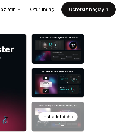
öz atın
Oturum aç
Ücretsiz başlayın
+ 4 adet daha