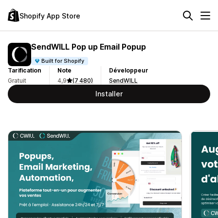
Shopify App Store
SendWILL Pop up Email Popup
Built for Shopify
Tarification
Note
Développeur
Gratuit
4,9
(7 480)
SendWILL
Installer