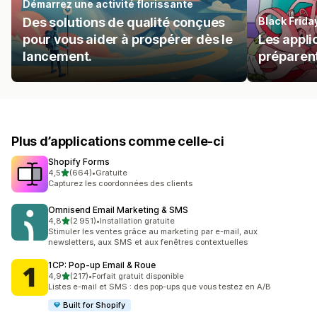
Démarrez une activité florissante
Des solutions de qualité conçues
Black Frid
pour vous aider à prospérer dès le
Les appli
lancement.
préparent
Plus d’applications comme celle-ci
Shopify Forms
étoile(s) sur 5
4,5
(664)
•
Gratuite
664 avis au total
Capturez les coordonnées des clients
Omnisend Email Marketing & SMS
étoile(s) sur 5
4,8
(2 951)
•
Installation gratuite
2951 avis au total
Stimuler les ventes grâce au marketing par e-mail, aux
newsletters, aux SMS et aux fenêtres contextuelles
1CP: Pop‑up Email & Roue
étoile(s) sur 5
4,9
(217)
•
Forfait gratuit disponible
217 avis au total
Listes e-mail et SMS : des pop-ups que vous testez en A/B
Built for Shopify