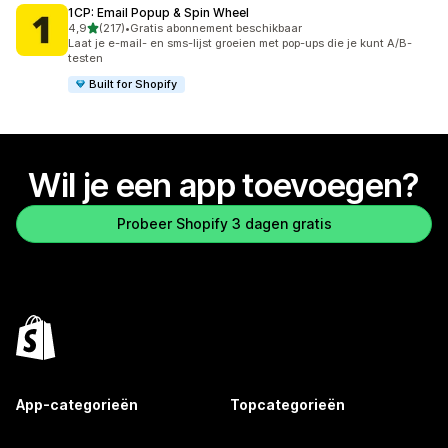
1CP: Email Popup & Spin Wheel
van 5 sterren
4,9
(217)
•
Gratis abonnement beschikbaar
217 recensies in totaal
Laat je e-mail- en sms-lijst groeien met pop-ups die je kunt A/B-
testen
Built for Shopify
Wil je een app toevoegen?
Probeer Shopify 3 dagen gratis
App-categorieën
Topcategorieën