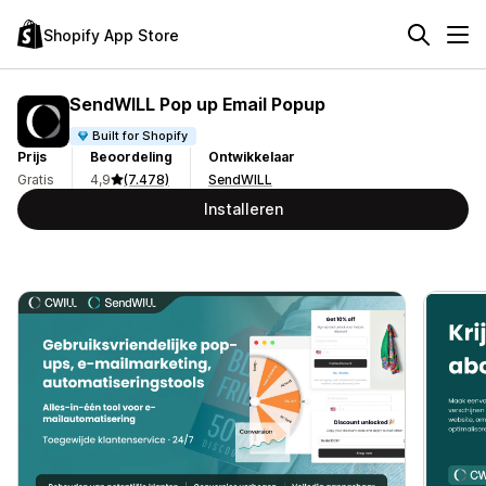
Shopify App Store
SendWILL Pop up Email Popup
Built for Shopify
Prijs
Beoordeling
Ontwikkelaar
Gratis
4,9
(7.478)
SendWILL
Installeren