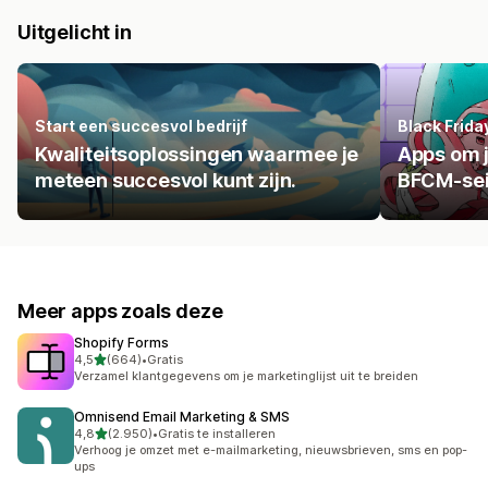
Uitgelicht in
Start een succesvol bedrijf
Black Frid
Kwaliteitsoplossingen waarmee je
Apps om j
meteen succesvol kunt zijn.
BFCM-se
Meer apps zoals deze
Shopify Forms
van 5 sterren
4,5
(664)
•
Gratis
664 recensies in totaal
Verzamel klantgegevens om je marketinglijst uit te breiden
Omnisend Email Marketing & SMS
van 5 sterren
4,8
(2.950)
•
Gratis te installeren
2950 recensies in totaal
Verhoog je omzet met e-mailmarketing, nieuwsbrieven, sms en pop-
ups