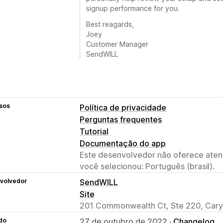
signup performance for you.
Best reagards,
Joey
Customer Manager
SendWILL
sos
Política de privacidade
Perguntas frequentes
Tutorial
Documentação do app
Este desenvolvedor não oferece atend
você selecionou: Português (brasil).
volvedor
SendWILL
Site
201 Commonwealth Ct, Ste 220, Cary
do
27 de outubro de 2022 ·
Changelog