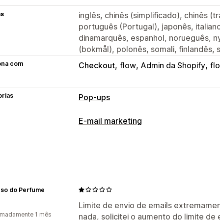
as
inglês, chinês (simplificado), chinês (t
português (Portugal), japonês, italian
dinamarquês, espanhol, norueguês, n
(bokmål), polonês, somali, finlandês,
ona com
Checkout
flow
Admin da Shopify
fl
orias
Pop-ups
Tipos de pop-ups
E-mail marketing
Pop-ups de e-mail
Pop-ups de SMS
Tipos de campanhas
Recompensas
Girar a roda
Newslett
Campanhas por e-mail
Newsletters
Pop-ups de avisos
Pop-ups de conse
Gerenciamento de campanhas
Gerenciamento de pop-ups
rso do Perfume
Análises
Ferramenta de edição
Modelos
Códi
Limite de envio de emails extremamen
Fontes personalizadas
Tradução
Lo
imadamente 1 mês
nada, solicitei o aumento do limite de
Lista de captura de e-mails
Lista de 