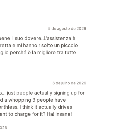
Definição de público-alvo
ação com tag
Relatórios
Análises
5 de agosto de 2026
ene il suo dovere..L’assistenza è
iretta e mi hanno risolto un piccolo
glio perché è la migliore tra tutte
6 de julho de 2026
.. just people actually signing up for
 and a whopping 3 people have
less. I think it actually drives
nt to charge for it? Ha! Insane!
2026