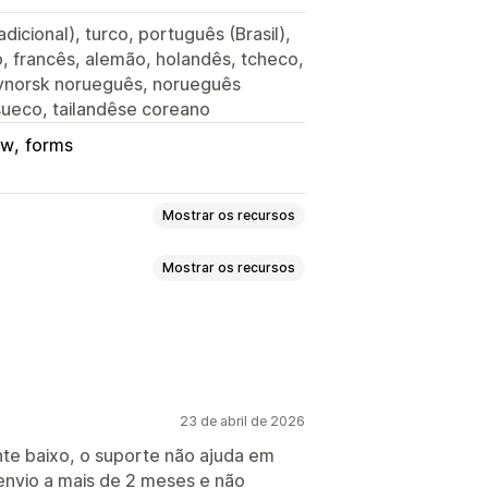
radicional), turco, português (Brasil),
o, francês, alemão, holandês, tcheco,
ynorsk norueguês, norueguês
 sueco, tailandêse coreano
ow
forms
Mostrar os recursos
Mostrar os recursos
Intenção de saída
Descontos
ers
Formulários
Anúncios
Jogos
Pop-ups
Formulários
Descontos
ntimento
Pop-ups personalizados
23 de abril de 2026
go personalizado
te baixo, o suporte não ajuda em
calização
 envio a mais de 2 meses e não
captura de SMS
Campanhas