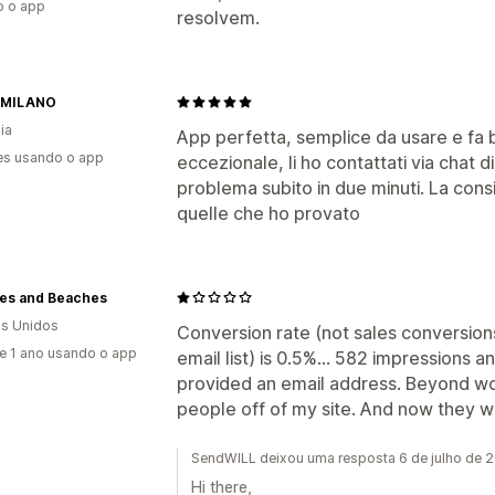
o o app
resolvem.
Acionadores e regras
Automações
Geolocalização
Segmentação
Marc
Acompanhamento
 MILANO
ia
App perfetta, semplice da usare e fa b
es usando o app
eccezionale, li ho contattati via chat d
problema subito in due minuti. La consi
quelle che ho provato
es and Beaches
s Unidos
Conversion rate (not sales conversions.
e 1 ano usando o app
email list) is 0.5%... 582 impressions
provided an email address. Beyond worth
people off of my site. And now they wa
SendWILL deixou uma resposta 6 de julho de 
Hi there,