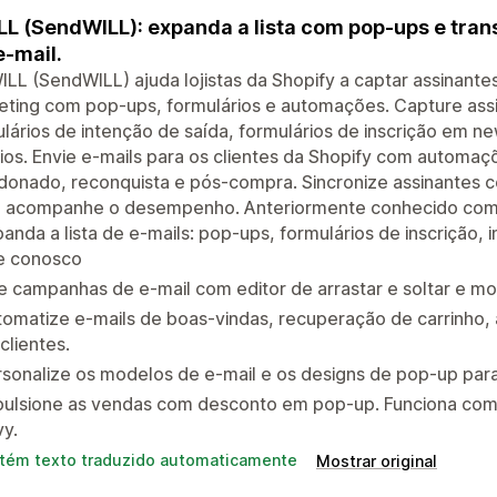
L (SendWILL): expanda a lista com pop-ups e tra
e-mail.
LL (SendWILL) ajuda lojistas da Shopify a captar assinante
eting com pop-ups, formulários e automações. Capture ass
lários de intenção de saída, formulários de inscrição em ne
os. Envie e-mails para os clientes da Shopify com automaç
onado, reconquista e pós-compra. Sincronize assinantes c
e acompanhe o desempenho. Anteriormente conhecido com
anda a lista de e-mails: pop-ups, formulários de inscrição, 
le conosco
e campanhas de e-mail com editor de arrastar e soltar e mod
omatize e-mails de boas-vindas, recuperação de carrinho, 
clientes.
sonalize os modelos de e-mail e os designs de pop-up para
pulsione as vendas com desconto em pop-up. Funciona com
vy.
tém texto traduzido automaticamente
Mostrar original