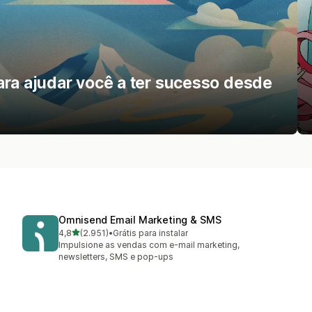
ara ajudar você a ter sucesso desde
Omnisend Email Marketing & SMS
de 5 estrelas
4,8
(2.951)
•
Grátis para instalar
2951 avaliações ao todo
Impulsione as vendas com e-mail marketing,
newsletters, SMS e pop-ups