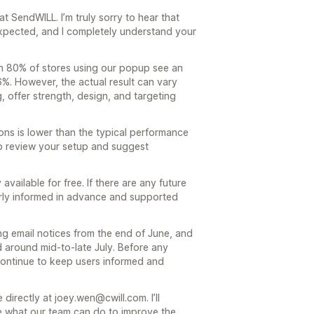
 SendWILL. I’m truly sorry to hear that
expected, and I completely understand your
n 80% of stores using our popup see an
%. However, the actual result can vary
, offer strength, design, and targeting
ons is lower than the typical performance
p review your setup and suggest
 available for free. If there are any future
arly informed in advance and supported
g email notices from the end of June, and
 around mid-to-late July. Before any
 continue to keep users informed and
e directly at joey.wen@cwill.com. I’ll
e what our team can do to improve the