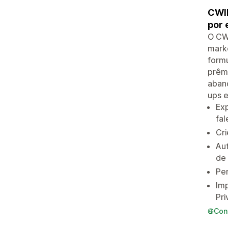
CWIL
por 
O CWI
mark
formu
prêmi
aband
ups 
Exp
fa
Cri
Aut
de 
Per
Im
Pri
Con