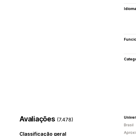
Idiom
Funci
Categ
Avaliações
Unive
(7.478)
Brasil
Aprox
Classificação geral