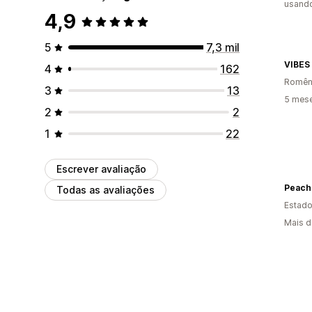
usand
4,9
5
7,3 mil
VIBES
4
162
Romên
3
13
5 mes
2
2
1
22
Escrever avaliação
Peach
Todas as avaliações
Estado
Mais d