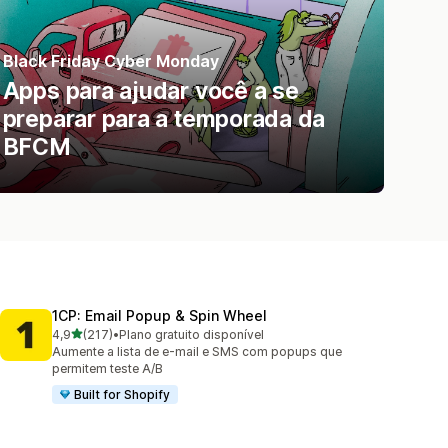
Black Friday Cyber Monday
Apps para ajudar você a se
preparar para a temporada da
BFCM
1CP: Email Popup & Spin Wheel
de 5 estrelas
4,9
(217)
•
Plano gratuito disponível
217 avaliações ao todo
Aumente a lista de e-mail e SMS com popups que
permitem teste A/B
Built for Shopify