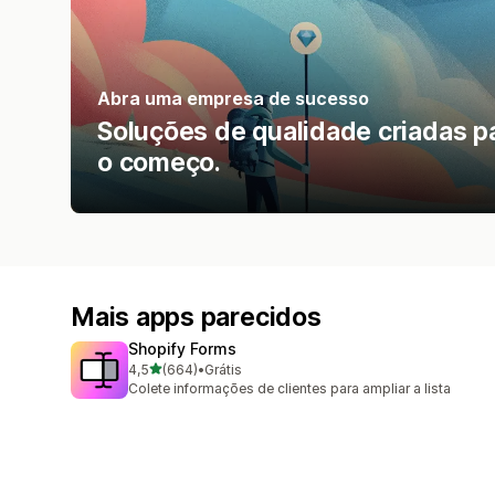
Abra uma empresa de sucesso
Soluções de qualidade criadas p
o começo.
Mais apps parecidos
Shopify Forms
de 5 estrelas
4,5
(664)
•
Grátis
664 avaliações ao todo
Colete informações de clientes para ampliar a lista